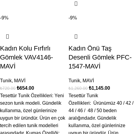
-9%
-9%
Kadın Kolu Fırfırlı
Kadın Önü Taş
Gömlek VAV4146-
Desenli Gömlek PFC-
MAVİ
1547-MAVİ
Tunik
,
MAVİ
Tunik
,
MAVİ
₺
654.00
₺
1,145.00
₺
720.00
₺
1,260.00
Tesettür Tunik Özellikleri: Yeni
Tesettür Tunik
sezon tunik modeli. Gündelik
Özellikleri: Ürünümüz 40 / 42 /
kullanıma, özel günlerinize
44 / 46 / 48 / 50 beden
uygun bir üründür. Ürün en çok
aralığındadır. Gündelik
tercih edilen tunik modelleri
kullanıma, özel günlerinize
arasındadır. Kumaş Özelliği:
uygun bir üründür. Ürün