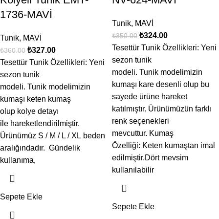
1736-MAVİ
Tunik
,
MAVİ
₺
324.00
₺
350.00
Tunik
,
MAVİ
Tesettür Tunik Özellikleri: Yeni
₺
327.00
₺
360.00
sezon tunik
Tesettür Tunik Özellikleri: Yeni
modeli. Tunik modelimizin
sezon tunik
kumaşı kare desenli olup bu
modeli. Tunik modelimizin
sayede ürüne hareket
kumaşı keten kumaş
katılmıştır. Ürünümüzün farklı
olup kolye detayı
renk seçenekleri
ile hareketlendirilmiştir.
mevcuttur. Kumaş
Ürünümüz S / M / L / XL beden
Özelliği: Keten kumaştan imal
aralığındadır. Gündelik
edilmiştir.Dört mevsim
kullanıma,
kullanılabilir
Sepete Ekle
Sepete Ekle