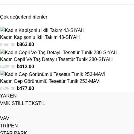
Çok değerlendirilenler
Kadın Kapişonlu İkili Takım 43-SİYAH
₺
863.00
₺
950.00
Kadın Cepli Ve Taş Detaylı Tesettür Tunik 280-SİYAH
₺
413.00
₺
455.00
Kadın Cep Görünümlü Tesettür Tunik 253-MAVİ
₺
477.00
₺
525.00
YAREN
VMK STİLL TEKSTİL
VAV
TRİPEN
STAR PARK