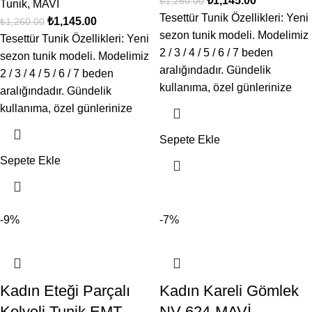
₺
1,145.00
₺
1,260.00
Tunik
,
MAVİ
Tesettür Tunik Özellikleri: Yeni
₺
1,145.00
₺
1,260.00
sezon tunik modeli. Modelimiz
Tesettür Tunik Özellikleri: Yeni
2 / 3 / 4 / 5 / 6 / 7 beden
sezon tunik modeli. Modelimiz
aralığındadır. Gündelik
2 / 3 / 4 / 5 / 6 / 7 beden
kullanıma, özel günlerinize
aralığındadır. Gündelik
kullanıma, özel günlerinize
Sepete Ekle
Sepete Ekle
-9%
-7%
Kadın Eteği Parçalı
Kadın Kareli Gömlek
Kolyeli Tunik EMT-
NV-624-MAVİ