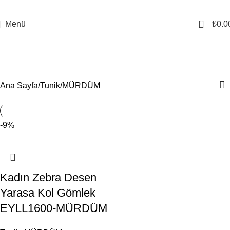
0
Menü
₺
0.0
MÜRDÜM
Kategoriler
Ana Sayfa
Tunik
MÜRDÜM
-9%
Kadın Zebra Desen
Yarasa Kol Gömlek
EYLL1600-MÜRDÜM