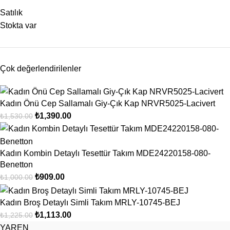
Satılık
Stokta var
Çok değerlendirilenler
Kadın Önü Cep Sallamalı Giy-Çık Kap NRVR5025-Lacivert
₺
1,390.00
₺
1,530.00
Kadın Kombin Detaylı Tesettür Takım MDE24220158-080-
Benetton
₺
909.00
₺
1,000.00
Kadın Broş Detaylı Simli Takım MRLY-10745-BEJ
₺
1,113.00
₺
1,225.00
YAREN