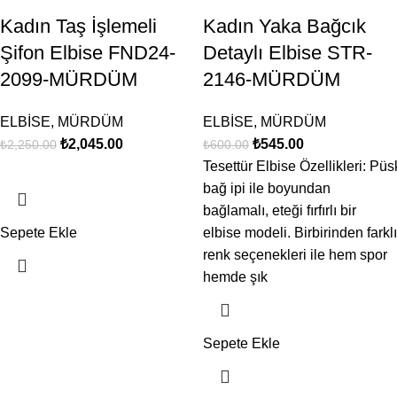
Kadın Taş İşlemeli
Kadın Yaka Bağcık
Şifon Elbise FND24-
Detaylı Elbise STR-
2099-MÜRDÜM
2146-MÜRDÜM
ELBİSE
,
MÜRDÜM
ELBİSE
,
MÜRDÜM
₺
2,045.00
₺
545.00
₺
2,250.00
₺
600.00
Tesettür Elbise Özellikleri: Püs
bağ ipi ile boyundan
bağlamalı, eteği fırfırlı bir
Sepete Ekle
elbise modeli. Birbirinden farklı
renk seçenekleri ile hem spor
hemde şık
Sepete Ekle