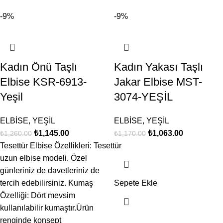
-9%
-9%
Kadın Önü Taşlı
Kadın Yakası Taşlı
Elbise KSR-6913-
Jakar Elbise MST-
Yeşil
3074-YEŞİL
ELBİSE
,
YEŞİL
ELBİSE
,
YEŞİL
₺
1,145.00
₺
1,063.00
₺
1,260.00
₺
1,170.00
Tesettür Elbise Özellikleri: Tesettür
uzun elbise modeli. Özel
günleriniz de davetleriniz de
tercih edebilirsiniz. Kumaş
Sepete Ekle
Özelliği: Dört mevsim
kullanılabilir kumaştır.Ürün
renginde konsept