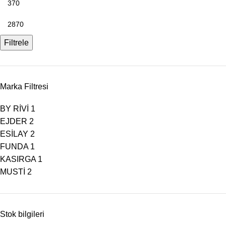
Filtrele
Marka Filtresi
BY RİVİ
1
EJDER
2
ESİLAY
2
FUNDA
1
KASIRGA
1
MUSTİ
2
Stok bilgileri