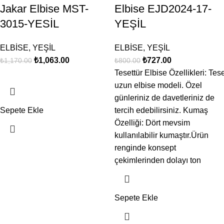
Jakar Elbise MST-
Elbise EJD2024-17-
3015-YESİL
YEŞİL
ELBİSE
,
YEŞİL
ELBİSE
,
YEŞİL
₺
1,063.00
₺
727.00
₺
1,170.00
₺
800.00
Tesettür Elbise Özellikleri: Tese
uzun elbise modeli. Özel
günleriniz de davetleriniz de
Sepete Ekle
tercih edebilirsiniz. Kumaş
Özelliği: Dört mevsim
kullanılabilir kumaştır.Ürün
renginde konsept
çekimlerinden dolayı ton
Sepete Ekle