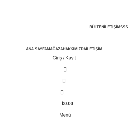
300 TL ÜZERİ KARGO BEDAVA!
BÜLTEN
İLETIŞIM
SSS
ANA SAYFA
MAĞAZA
HAKKIMIZDA
İLETIŞIM
Giriş / Kayıt
₺
0.00
Menü