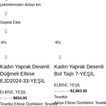
çekimlerinden dolayı ton
Sepete Ekle
-9%
-9%
Kadın Yaprak Desenli
Kadın Yaprak Desenli
Düğmeli Elbise
Bol Taşlı 7-YEŞİL
EJD2024-33-YEŞİL
ELBİSE
,
YEŞİL
₺
2,863.00
₺
3,150.00
ELBİSE
,
YEŞİL
Tesettür
₺
654.00
₺
720.00
Abiye Elbise Özellikleri: Tesett
Tesettür Elbise Özellikleri: Tesettür