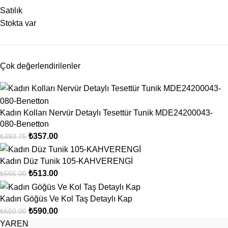
Satılık
Stokta var
Çok değerlendirilenler
Kadın Kolları Nervür Detaylı Tesettür Tunik MDE24200043-
080-Benetton
₺
357.00
₺
393.75
Kadın Düz Tunik 105-KAHVERENGİ
₺
513.00
₺
565.00
Kadın Göğüs Ve Kol Taş Detaylı Kap
₺
590.00
₺
650.00
YAREN