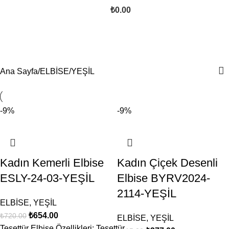
₺
0.00
YEŞİL
Kategoriler
Ana Sayfa
ELBİSE
YEŞİL
-9%
-9%
Kadın Kemerli Elbise
Kadın Çiçek Desenli
ESLY-24-03-YEŞİL
Elbise BYRV2024-
2114-YEŞİL
ELBİSE
,
YEŞİL
₺
654.00
₺
720.00
ELBİSE
,
YEŞİL
Tesettür Elbise Özellikleri: Tesettür