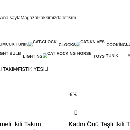
Ana sayfa
Mağaza
Hakkımızda
İletişim
ÜMCÜK TUNIK
E
CLOCKS
COOKING
ünler
14
0 Ürün
0 Ürün
TUNIK
LIGHTING
TOYS
341 Ürünler
2
0 Ürün
0 Ürün
Lİ TAKIM
FISTIK YEŞİLİ
-9%
eli İkili Takım
Kadın Önü Taşlı İkili 