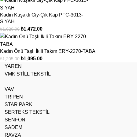
Kadın Kuşaklı Giy-Çık Kap PFC-3013-
SİYAH
₺
1,472.00
₺
1,620.00
Kadın Önü Taşlı İkili Takım ERY-2270-TABA
₺
1,095.00
₺
1,205.00
YAREN
VMK STİLL TEKSTİL
VAV
TRİPEN
STAR PARK
SERTEKS TEKSTİL
SENFONİ
SADEM
RAVZA