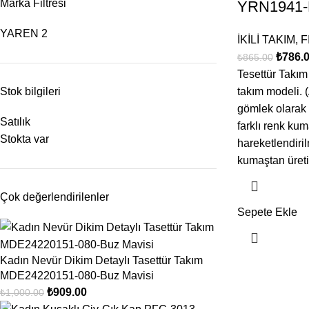
Marka Filtresi
YRN1941-
YAREN
2
İKİLİ TAKIM
,
F
₺
786.
₺
865.00
Tesettür Takım 
Stok bilgileri
takım modeli. (
gömlek olarak 
Satılık
farklı renk kum
Stokta var
hareketlendiri
kumaştan üretil
Çok değerlendirilenler
Sepete Ekle
Kadın Nevür Dikim Detaylı Tasettür Takım
MDE24220151-080-Buz Mavisi
₺
909.00
₺
1,000.00