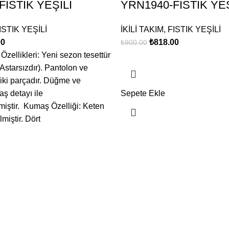
FISTIK YEŞİLİ
YRN1940-FISTIK YEŞ
ISTIK YEŞİLİ
İKİLİ TAKIM
,
FISTIK YEŞİLİ
00
₺
818.00
₺
900.00
Özellikleri: Yeni sezon tesettür
Astarsızdır). Pantolon ve
iki parçadır. Düğme ve
aş detayı ile
Sepete Ekle
lmiştir. Kumaş Özelliği: Keten
miştir. Dört