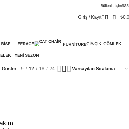
Bülten
İletişim
SSS
0
Giriş / Kayıt
₺
0.
LBİSE
FERACE
GIY-ÇIK
GÖMLEK
FURNITURE
9 Ürünler
3 Ürünler
2 Ürünler
1 Ürün
0 Ürün
YELEK
YENİ SEZON
 Ürünler
386 Ürünler
Göster
9
12
18
24
Takım