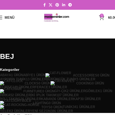
0
MENÜ
₺
0.0
BEJ
Kategoriler
ABAYA
1 ÜRÜN
ABIYE
1 ÜRÜN
ACCESSORIES
0 ÜRÜN
AYROBIN TUNIK
13 ÜRÜNLER
BÜRÜMCÜK TUNIK
5 ÜRÜNLER
CLOCKS
0 ÜRÜN
COOKING
0 ÜRÜN
ELBİSE
149 ÜRÜNLER
FERACE
3 ÜRÜNLER
GIY-ÇIK
2 ÜRÜNLER
GÖMLEK
1 ÜRÜN
FURNITURE
0 ÜRÜN
HIRKA
52 ÜRÜNLER
İKI İPLIK TAKIM
107 ÜRÜNLER
İKİLİ TAKIM
126 ÜRÜNLER
KABAN
36 ÜRÜNLER
KAP
30 ÜRÜNLER
LIGHTING
0 ÜRÜN
TUNIK
341 ÜRÜNLER
TOYS
0 ÜRÜN
YELEK
2 ÜRÜNLER
YENİ SEZON
386 ÜRÜNLER