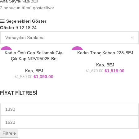
Ana Sayfa
Kap
BEJ
2 sonucun tümü gösteriliyor
Seçenekleri Göster
Göster
9
12
18
24
Kadın Önü Cep Sallamalı Giy-
Kadın Trenç Kaban 228-BEJ
-9%
-9%
Çık Kap NRVR5025-Bej
Kap
,
BEJ
Kap
,
BEJ
₺
1,518.00
₺
1,670.00
₺
1,390.00
₺
1,530.00
FIYAT FILTRESI
Filtrele