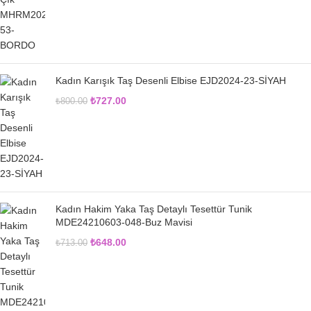
Kadın Karışık Taş Desenli Elbise EJD2024-23-SİYAH
₺
727.00
₺
800.00
Kadın Hakim Yaka Taş Detaylı Tesettür Tunik
MDE24210603-048-Buz Mavisi
₺
648.00
₺
713.00