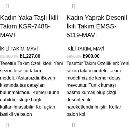
Kadın Yaka Taşlı İkili
Kadın Yaprak Desenli
Takım KSR-7488-
İkili Takım EMSS-
MAVİ
5119-MAVİ
İKİLİ TAKIM
,
MAVİ
İKİLİ TAKIM
,
MAVİ
₺
1,227.00
₺
900.00
₺
1,350.00
₺
990.00
Tesettür Takım Özellikleri: Yeni
Tesettür Takım Özellikleri: Yeni
sezon tesettür takım
sezon takım modeli. Takım
modeli. (Astarsızdır.)Boyun
modelimiz de kemer detayı
kısmında taş detayları
mevcuttur. Tunik kumaşı
bulunmaktadır. Kemer ürüne
basma kumaş olup çizgi
dahildir, isteğe bağlı
desenleri ile
kullanılmayabilir. Kol uçları
hareketlendirilmiştir. Kollar
lastikli ve balon
balon kol