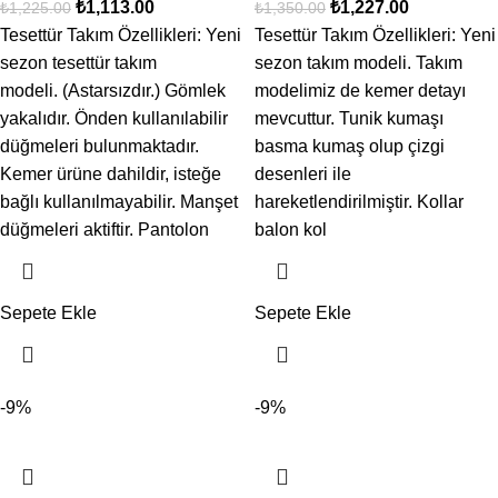
₺
1,113.00
₺
1,227.00
₺
1,225.00
₺
1,350.00
Tesettür Takım Özellikleri: Yeni
Tesettür Takım Özellikleri: Yeni
sezon tesettür takım
sezon takım modeli. Takım
modeli. (Astarsızdır.) Gömlek
modelimiz de kemer detayı
yakalıdır. Önden kullanılabilir
mevcuttur. Tunik kumaşı
düğmeleri bulunmaktadır.
basma kumaş olup çizgi
Kemer ürüne dahildir, isteğe
desenleri ile
bağlı kullanılmayabilir. Manşet
hareketlendirilmiştir. Kollar
düğmeleri aktiftir. Pantolon
balon kol
Sepete Ekle
Sepete Ekle
-9%
-9%