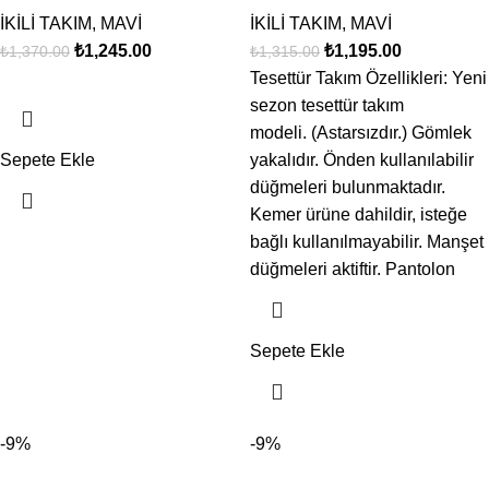
İKİLİ TAKIM
,
MAVİ
İKİLİ TAKIM
,
MAVİ
₺
1,245.00
₺
1,195.00
₺
1,370.00
₺
1,315.00
Tesettür Takım Özellikleri: Yeni
sezon tesettür takım
modeli. (Astarsızdır.) Gömlek
Sepete Ekle
yakalıdır. Önden kullanılabilir
düğmeleri bulunmaktadır.
Kemer ürüne dahildir, isteğe
bağlı kullanılmayabilir. Manşet
düğmeleri aktiftir. Pantolon
Sepete Ekle
-9%
-9%