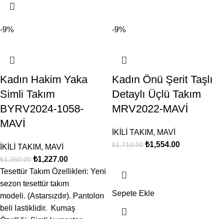
-9%
-9%
Kadın Hakim Yaka
Kadın Önü Şerit Taşlı
Simli Takım
Detaylı Üçlü Takım
BYRV2024-1058-
MRV2022-MAVİ
MAVİ
İKİLİ TAKIM
,
MAVİ
₺
1,554.00
₺
1,710.00
İKİLİ TAKIM
,
MAVİ
₺
1,227.00
₺
1,350.00
Tesettür Takım Özellikleri: Yeni
sezon tesettür takım
Sepete Ekle
modeli. (Astarsızdır). Pantolon
beli lastiklidir. Kumaş