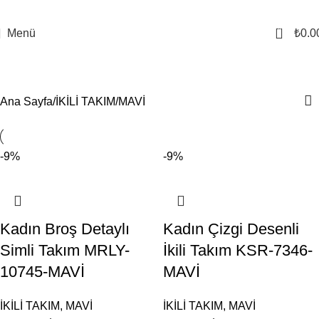
0
Menü
₺
0.0
MAVİ
Kategoriler
Ana Sayfa
İKİLİ TAKIM
MAVİ
-9%
-9%
Kadın Broş Detaylı
Kadın Çizgi Desenli
Simli Takım MRLY-
İkili Takım KSR-7346-
10745-MAVİ
MAVİ
İKİLİ TAKIM
,
MAVİ
İKİLİ TAKIM
,
MAVİ