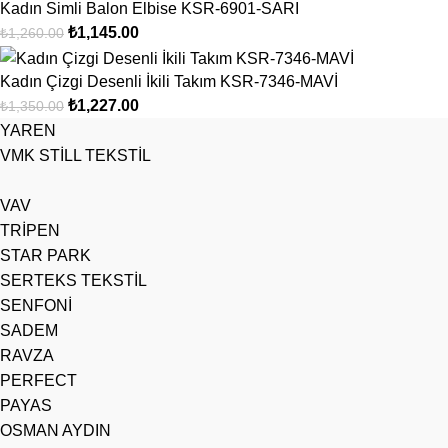
Kadın Simli Balon Elbise KSR-6901-SARI
₺
1,145.00
₺
1,260.00
Kadın Çizgi Desenli İkili Takım KSR-7346-MAVİ
₺
1,227.00
₺
1,350.00
YAREN
VMK STİLL TEKSTİL
VAV
TRİPEN
STAR PARK
SERTEKS TEKSTİL
SENFONİ
SADEM
RAVZA
PERFECT
PAYAS
OSMAN AYDIN