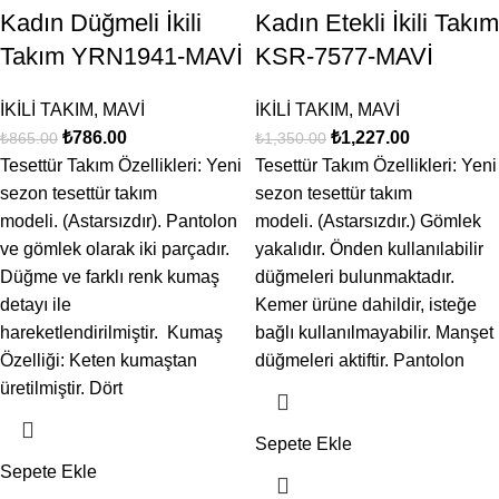
Kadın Düğmeli İkili
Kadın Etekli İkili Takım
Takım YRN1941-MAVİ
KSR-7577-MAVİ
İKİLİ TAKIM
,
MAVİ
İKİLİ TAKIM
,
MAVİ
₺
786.00
₺
1,227.00
₺
865.00
₺
1,350.00
Tesettür Takım Özellikleri: Yeni
Tesettür Takım Özellikleri: Yeni
sezon tesettür takım
sezon tesettür takım
modeli. (Astarsızdır). Pantolon
modeli. (Astarsızdır.) Gömlek
ve gömlek olarak iki parçadır.
yakalıdır. Önden kullanılabilir
Düğme ve farklı renk kumaş
düğmeleri bulunmaktadır.
detayı ile
Kemer ürüne dahildir, isteğe
hareketlendirilmiştir. Kumaş
bağlı kullanılmayabilir. Manşet
Özelliği: Keten kumaştan
düğmeleri aktiftir. Pantolon
üretilmiştir. Dört
Sepete Ekle
Sepete Ekle