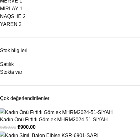
MERVE
1
MİRLAY
1
NAQSHE
2
YAREN
2
Stok bilgileri
Satılık
Stokta var
Çok değerlendirilenler
Kadın Önü Fırfırlı Gömlek MHRM2024-51-SİYAH
₺
900.00
₺
990.00