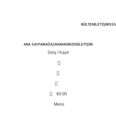
300 TL ÜZERİ KARGO BEDAVA!
BÜLTEN
İLETIŞIM
SSS
ANA SAYFA
MAĞAZA
HAKKIMIZDA
İLETIŞIM
Giriş / Kayıt
0
₺
0.00
Menü