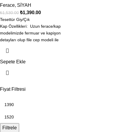
Ferace
,
SİYAH
₺
1,390.00
₺
1,530.00
Tesettür Giy/Çık
Kap Özellikleri: Uzun ferace/kap
modelimizde fermuar ve kapişon
detayları olup file cep modeli ile
hareketlendirilmişrtir.Kumaş
Özelliği: Krep kumaştan imal
edilmiştir. Ürün 40
Sepete Ekle
Fiyat Filtresi
Filtrele