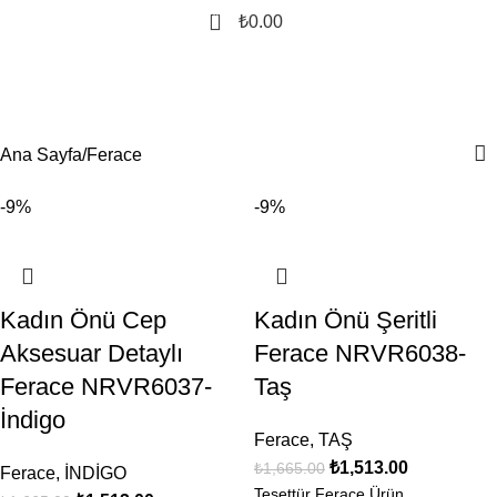
0
₺
0.00
Ferace
Kategoriler
Ana Sayfa
Ferace
-9%
-9%
Kadın Önü Cep
Kadın Önü Şeritli
Aksesuar Detaylı
Ferace NRVR6038-
Ferace NRVR6037-
Taş
İndigo
Ferace
,
TAŞ
₺
1,513.00
₺
1,665.00
Ferace
,
İNDİGO
Tesettür Ferace Ürün