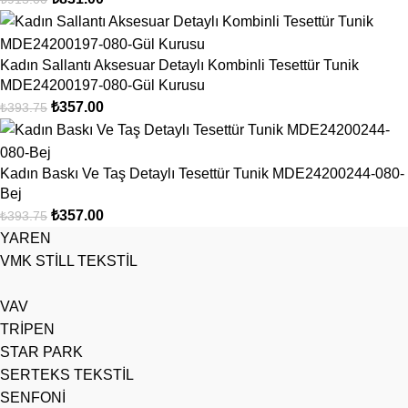
Kadın Sallantı Aksesuar Detaylı Kombinli Tesettür Tunik
MDE24200197-080-Gül Kurusu
₺
357.00
₺
393.75
Kadın Baskı Ve Taş Detaylı Tesettür Tunik MDE24200244-080-
Bej
₺
357.00
₺
393.75
YAREN
VMK STİLL TEKSTİL
VAV
TRİPEN
STAR PARK
SERTEKS TEKSTİL
SENFONİ