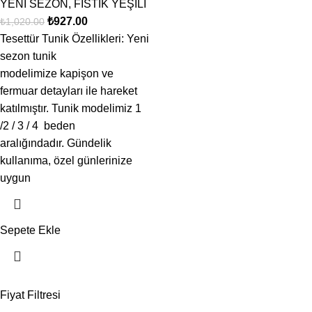
YENİ SEZON
,
FISTIK YEŞİLİ
₺
927.00
₺
1,020.00
Tesettür Tunik Özellikleri: Yeni
sezon tunik
modelimize kapişon ve
fermuar detayları ile hareket
katılmıştır. Tunik modelimiz 1
/2 / 3 / 4 beden
aralığındadır. Gündelik
kullanıma, özel günlerinize
uygun
Sepete Ekle
Fiyat Filtresi