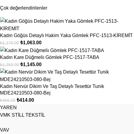
Çok değerlendirilenler
Kadın Göğüs Detaylı Hakim Yaka Gömlek PFC-1513-KİREMİT
₺
1,063.00
₺
1,170.00
Kadın Kare Düğmeliı Gömlek PFC-1517-TABA
₺
1,145.00
₺
1,260.00
Kadın Nervür Dikim Ve Taş Detaylı Tesettür Tunik
MDE24210503-080-Bej
₺
414.00
₺
456.25
YAREN
VMK STİLL TEKSTİL
VAV