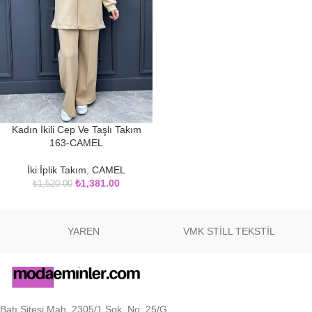
Kadın İkili Cep Ve Taşlı Takım
163-CAMEL
İki İplik Takım
,
CAMEL
₺
1,381.00
₺
1,520.00
YAREN
VMK STİLL TEKSTİL
Batı Sitesi Mah. 2305/1 Sok. No: 25/G