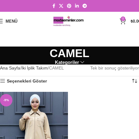
0
MENÜ
₺
0.0
CAMEL
Kategoriler
Ana Sayfa
İki İplik Takım
CAMEL
Tek bir sonuç gösteriliyor
Seçenekleri Göster
-9%