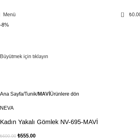
0
Menü
₺
0.0
-8%
Büyütmek için tıklayın
Ana Sayfa
Tunik
MAVİ
Ürünlere dön
NEVA
Kadın Yakalı Gömlek NV-695-MAVİ
₺
555.00
₺
600.00