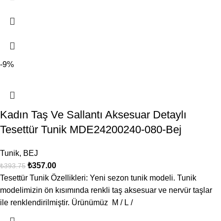
-9%
Kadın Taş Ve Sallantı Aksesuar Detaylı
Tesettür Tunik MDE24200240-080-Bej
Tunik
,
BEJ
₺
357.00
₺
393.75
Tesettür Tunik Özellikleri: Yeni sezon tunik modeli. Tunik
modelimizin ön kısımında renkli taş aksesuar ve nervür taşlar
ile renklendirilmiştir. Ürünümüz M / L /