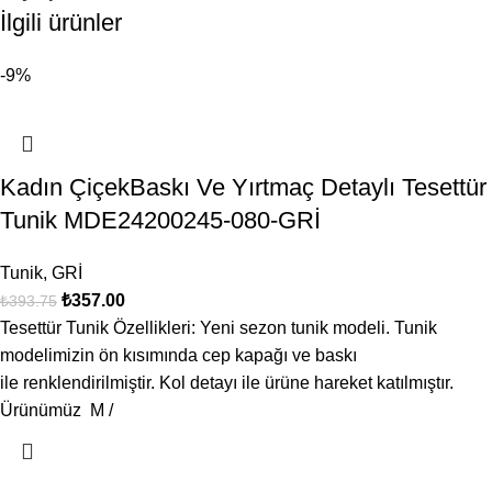
İlgili ürünler
-9%
Kadın ÇiçekBaskı Ve Yırtmaç Detaylı Tesettür
Tunik MDE24200245-080-GRİ
Tunik
,
GRİ
₺
357.00
₺
393.75
Tesettür Tunik Özellikleri: Yeni sezon tunik modeli. Tunik
modelimizin ön kısımında cep kapağı ve baskı
ile renklendirilmiştir. Kol detayı ile ürüne hareket katılmıştır.
Ürünümüz M /