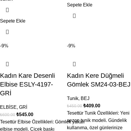
Sepete Ekle
Sepete Ekle
-9%
-9%
Kadın Kare Desenli
Kadın Kere Düğmeli
Elbise ESLY-4197-
Gömlek SM24-03-BEJ
GRİ
Tunik
,
BEJ
₺
409.00
₺
450.00
ELBİSE
,
GRİ
Tesettür Tunik Özellikleri: Yeni
₺
545.00
₺
600.00
sezon tunik modeli. Gündelik
Tesettür Elbise Özellikleri: Gömlek yakalı
kullanıma, özel günlerinize
elbise modeli. Çiçek baskı