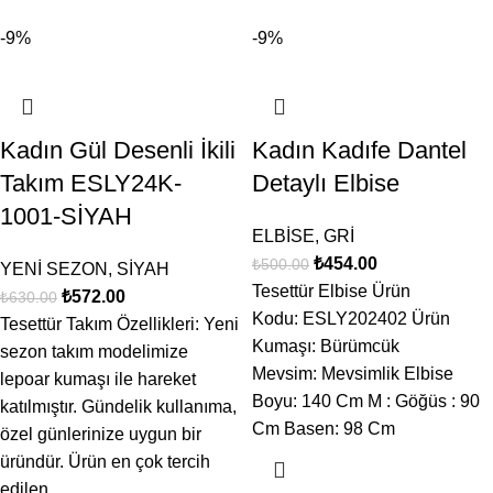
-9%
-9%
Kadın Gül Desenli İkili
Kadın Kadıfe Dantel
Takım ESLY24K-
Detaylı Elbise
1001-SİYAH
ELBİSE
,
GRİ
₺
454.00
₺
500.00
YENİ SEZON
,
SİYAH
Tesettür Elbise Ürün
₺
572.00
₺
630.00
Kodu: ESLY202402 Ürün
Tesettür Takım Özellikleri: Yeni
Kumaşı: Bürümcük
sezon takım modelimize
Mevsim: Mevsimlik Elbise
lepoar kumaşı ile hareket
Boyu: 140 Cm M : Göğüs : 90
katılmıştır. Gündelik kullanıma,
Cm Basen: 98 Cm
özel günlerinize uygun bir
üründür. Ürün en çok tercih
edilen