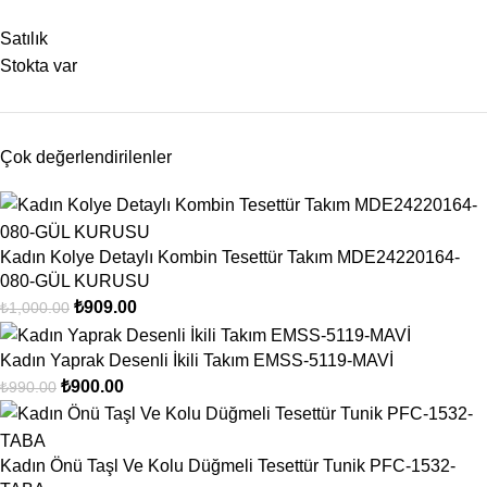
Satılık
Stokta var
Çok değerlendirilenler
Kadın Kolye Detaylı Kombin Tesettür Takım MDE24220164-
080-GÜL KURUSU
₺
909.00
₺
1,000.00
Kadın Yaprak Desenli İkili Takım EMSS-5119-MAVİ
₺
900.00
₺
990.00
Kadın Önü Taşl Ve Kolu Düğmeli Tesettür Tunik PFC-1532-