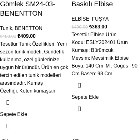
Gömlek SM24-03-
Baskılı Elbise
BENENTTON
ELBİSE
,
FUŞYA
₺
363.00
₺
400.00
Tunik
,
BENETTON
Tesettür Elbise Ürün
₺
409.00
₺
450.00
Kodu: ESLY202401 Ürün
Tesettür Tunik Özellikleri: Yeni
Kumaşı: Bürümcük
sezon tunik modeli. Gündelik
Mevsim: Mevsimlik Elbise
kullanıma, özel günlerinize
Boyu: 140 Cm M : Göğüs : 90
uygun bir üründür. Ürün en çok
Cm Basen: 98 Cm
tercih edilen tunik modelleri
arasındadır. Kumaş
Özelliği: Keten kumaştan
Sepete Ekle
Sepete Ekle