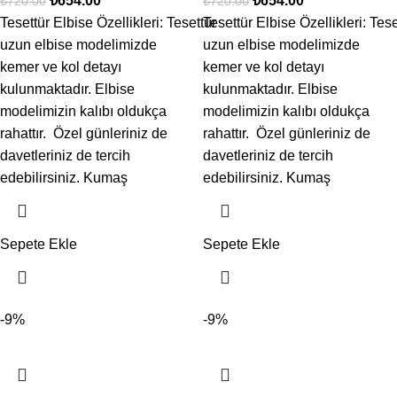
₺
654.00
₺
654.00
₺
720.00
₺
720.00
Tesettür Elbise Özellikleri: Tesettür
Tesettür Elbise Özellikleri: Tese
uzun elbise modelimizde
uzun elbise modelimizde
kemer ve kol detayı
kemer ve kol detayı
kulunmaktadır. Elbise
kulunmaktadır. Elbise
modelimizin kalıbı oldukça
modelimizin kalıbı oldukça
rahattır. Özel günleriniz de
rahattır. Özel günleriniz de
davetleriniz de tercih
davetleriniz de tercih
edebilirsiniz. Kumaş
edebilirsiniz. Kumaş
Sepete Ekle
Sepete Ekle
-9%
-9%