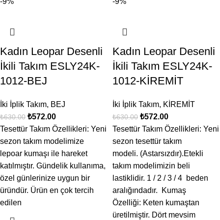
-9%
-9%
Kadın Leopar Desenli
Kadın Leopar Desenli
İkili Takım ESLY24K-
İkili Takım ESLY24K-
1012-BEJ
1012-KİREMİT
İki İplik Takım
,
BEJ
İki İplik Takım
,
KİREMİT
₺
572.00
₺
572.00
₺
630.00
₺
630.00
Tesettür Takım Özellikleri: Yeni
Tesettür Takım Özellikleri: Yeni
sezon takım modelimize
sezon tesettür takım
lepoar kumaşı ile hareket
modeli. (Astarsızdır).Etekli
katılmıştır. Gündelik kullanıma,
takım modelimizin beli
özel günlerinize uygun bir
lastiklidir. 1 / 2 / 3 / 4 beden
üründür. Ürün en çok tercih
aralığındadır. Kumaş
edilen
Özelliği: Keten kumaştan
üretilmiştir. Dört mevsim