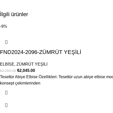
İlgili ürünler
-9%
FND2024-2096-ZÜMRÜT YEŞİLİ
ELBİSE
,
ZÜMRÜT YEŞİLİ
₺
2,045.00
₺
2,250.00
Tesettür Abiye Elbise Özellikleri: Tesettür uzun abiye elbise mod
konsept çekimlerinden