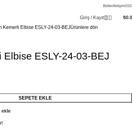
Bülten
İletişim
SSS
Giriş / Kayıt
₺
0.
n Kemerli Elbise ESLY-24-03-BEJ
Ürünlere dön
i Elbise ESLY-24-03-BEJ
SEPETE EKLE
 ekle
r!