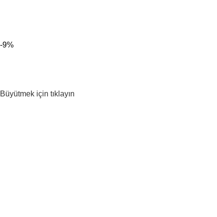
300 TL ÜZERİ KARGO BEDAVA!
-9%
Büyütmek için tıklayın