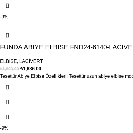
-9%
FUNDA ABİYE ELBİSE FND24-6140-LACİV
ELBİSE
,
LACİVERT
₺
1,636.00
₺
1,800.00
Tesettür Abiye Elbise Özellikleri: Tesettür uzun abiye elbise mod
-9%