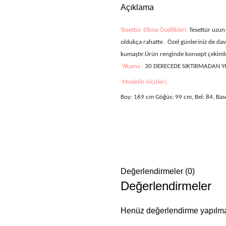
Açıklama
Tesettür Elbise Özellikleri:
Tesettür uzun 
oldukça rahattır. Özel günleriniz de dave
kumaştır.Ürün renginde konsept çekimleri
Yıkama :
30 DERECEDE SIKTIRMADAN Y
Modelin ölçüleri;
Boy: 169 cm Göğüs: 99 cm, Bel: 84, Bas
Değerlendirmeler (0)
Değerlendirmeler
Henüz değerlendirme yapılma