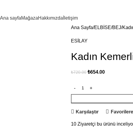
Ana sayfa
Mağaza
Hakkımızda
İletişim
Ana Sayfa
ELBİSE
BEJ
Kadı
ESİLAY
Kadın Kemerl
₺
654.00
₺
720.00
Karşılaştır
Favorilere
10
Ziyaretçi bu ürünü inceliyo