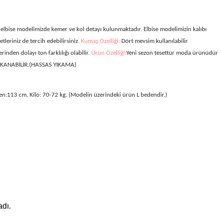
elbise modelimizde kemer ve kol detayı kulunmaktadır. Elbise modelimizin kalıbı
tleriniz de tercih edebilirsiniz.
Kumaş Özelliği:
Dört mevsim kullanılabilir
nden dolayı ton farklılığı olabilir.
Ürün Özelliği:
Yeni sezon tesettür moda ürünüdür
IKANABİLİR.(HASSAS YIKAMA)
en:113 cm, Kilo: 70-72 kg. (Modelin üzerindeki ürün L bedendir.)
dı.