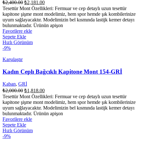
Orijinal
Şu
₺
2,400.00
₺
2,181.00
fiyat:
andaki
Tesettür Mont Özellikleri: Fermuar ve cep detaylı uzun tesettür
fiyat:
₺2,400.00.
kapitone şişme mont modelimiz, hem spor hemde şık kombilerinize
₺2,181.00.
uyum sağlayacaktır. Modelimizin bel kısmında lastijk kemer detayı
bulunmaktadır. Ürünün apişon
Favorilere ekle
Sepete Ekle
Hızlı Görünüm
-9%
Karşılaştır
Kadın Ceplı Bağcıklı Kapitone Mont 154-GRİ
Kaban
,
GRİ
Orijinal
Şu
₺
2,000.00
₺
1,818.00
fiyat:
andaki
Tesettür Mont Özellikleri: Fermuar ve cep detaylı uzun tesettür
fiyat:
₺2,000.00.
kapitone şişme mont modelimiz, hem spor hemde şık kombilerinize
₺1,818.00.
uyum sağlayacaktır. Modelimizin bel kısmında lastijk kemer detayı
bulunmaktadır. Ürünün apişon
Favorilere ekle
Sepete Ekle
Hızlı Görünüm
-9%