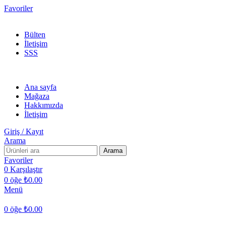
Favoriler
300 TL ÜZERİ KARGO BEDAVA!
Bülten
İletişim
SSS
Ana sayfa
Mağaza
Hakkımızda
İletişim
Giriş / Kayıt
Arama
Arama
Favoriler
0
Karşılaştır
0
öğe
₺
0.00
Menü
0
öğe
₺
0.00