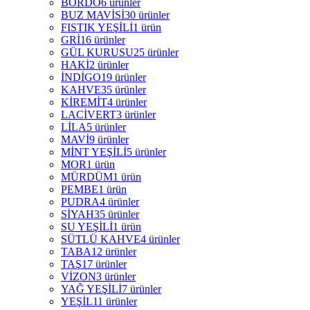
BORDO
6 ürünler
BUZ MAVİSİ
30 ürünler
FISTIK YEŞİLİ
1 ürün
GRİ
16 ürünler
GÜL KURUSU
25 ürünler
HAKİ
2 ürünler
İNDİGO
19 ürünler
KAHVE
35 ürünler
KİREMİT
4 ürünler
LACİVERT
3 ürünler
LİLA
5 ürünler
MAVİ
9 ürünler
MİNT YEŞİLİ
5 ürünler
MOR
1 ürün
MÜRDÜM
1 ürün
PEMBE
1 ürün
PUDRA
4 ürünler
SİYAH
35 ürünler
SU YEŞİLİ
1 ürün
SÜTLÜ KAHVE
4 ürünler
TABA
12 ürünler
TAŞ
17 ürünler
VİZON
3 ürünler
YAĞ YEŞİLİ
7 ürünler
YEŞİL
11 ürünler