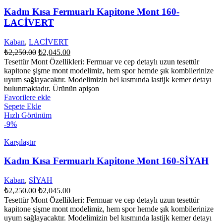
Kadın Kısa Fermuarlı Kapitone Mont 160-
LACİVERT
Kaban
,
LACİVERT
Orijinal
Şu
₺
2,250.00
₺
2,045.00
fiyat:
andaki
Tesettür Mont Özellikleri: Fermuar ve cep detaylı uzun tesettür
fiyat:
₺2,250.00.
kapitone şişme mont modelimiz, hem spor hemde şık kombilerinize
₺2,045.00.
uyum sağlayacaktır. Modelimizin bel kısmında lastijk kemer detayı
bulunmaktadır. Ürünün apişon
Favorilere ekle
Sepete Ekle
Hızlı Görünüm
-9%
Karşılaştır
Kadın Kısa Fermuarlı Kapitone Mont 160-SİYAH
Kaban
,
SİYAH
Orijinal
Şu
₺
2,250.00
₺
2,045.00
fiyat:
andaki
Tesettür Mont Özellikleri: Fermuar ve cep detaylı uzun tesettür
fiyat:
₺2,250.00.
kapitone şişme mont modelimiz, hem spor hemde şık kombilerinize
₺2,045.00.
uyum sağlayacaktır. Modelimizin bel kısmında lastijk kemer detayı