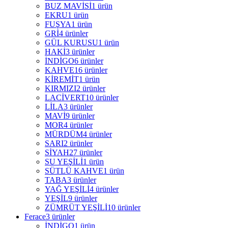
BUZ MAVİSİ
1 ürün
EKRU
1 ürün
FUŞYA
1 ürün
GRİ
4 ürünler
GÜL KURUSU
1 ürün
HAKİ
3 ürünler
İNDİGO
6 ürünler
KAHVE
16 ürünler
KİREMİT
1 ürün
KIRMIZI
2 ürünler
LACİVERT
10 ürünler
LİLA
3 ürünler
MAVİ
9 ürünler
MOR
4 ürünler
MÜRDÜM
4 ürünler
SARI
2 ürünler
SİYAH
27 ürünler
SU YEŞİLİ
1 ürün
SÜTLÜ KAHVE
1 ürün
TABA
3 ürünler
YAĞ YEŞİLİ
4 ürünler
YEŞİL
9 ürünler
ZÜMRÜT YEŞİLİ
10 ürünler
Ferace
3 ürünler
İNDİGO
1 ürün