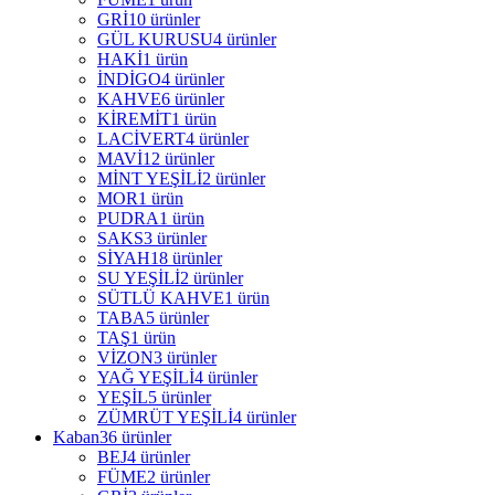
GRİ
10 ürünler
GÜL KURUSU
4 ürünler
HAKİ
1 ürün
İNDİGO
4 ürünler
KAHVE
6 ürünler
KİREMİT
1 ürün
LACİVERT
4 ürünler
MAVİ
12 ürünler
MİNT YEŞİLİ
2 ürünler
MOR
1 ürün
PUDRA
1 ürün
SAKS
3 ürünler
SİYAH
18 ürünler
SU YEŞİLİ
2 ürünler
SÜTLÜ KAHVE
1 ürün
TABA
5 ürünler
TAŞ
1 ürün
VİZON
3 ürünler
YAĞ YEŞİLİ
4 ürünler
YEŞİL
5 ürünler
ZÜMRÜT YEŞİLİ
4 ürünler
Kaban
36 ürünler
BEJ
4 ürünler
FÜME
2 ürünler