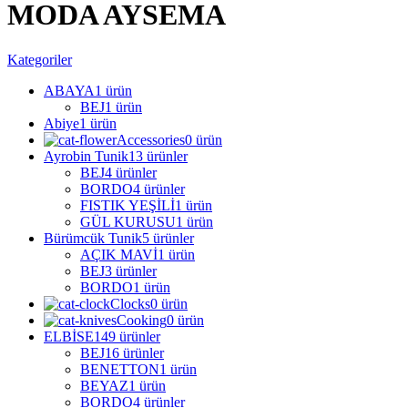
MODA AYSEMA
Kategoriler
ABAYA
1 ürün
BEJ
1 ürün
Abiye
1 ürün
Accessories
0 ürün
Ayrobin Tunik
13 ürünler
BEJ
4 ürünler
BORDO
4 ürünler
FISTIK YEŞİLİ
1 ürün
GÜL KURUSU
1 ürün
Bürümcük Tunik
5 ürünler
AÇIK MAVİ
1 ürün
BEJ
3 ürünler
BORDO
1 ürün
Clocks
0 ürün
Cooking
0 ürün
ELBİSE
149 ürünler
BEJ
16 ürünler
BENETTON
1 ürün
BEYAZ
1 ürün
BORDO
4 ürünler