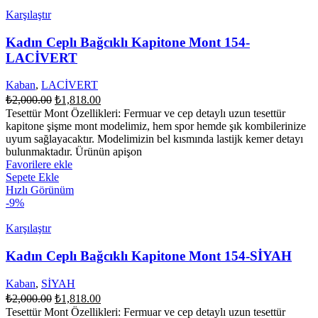
Karşılaştır
Kadın Ceplı Bağcıklı Kapitone Mont 154-
LACİVERT
Kaban
,
LACİVERT
Orijinal
Şu
₺
2,000.00
₺
1,818.00
fiyat:
andaki
Tesettür Mont Özellikleri: Fermuar ve cep detaylı uzun tesettür
fiyat:
₺2,000.00.
kapitone şişme mont modelimiz, hem spor hemde şık kombilerinize
₺1,818.00.
uyum sağlayacaktır. Modelimizin bel kısmında lastijk kemer detayı
bulunmaktadır. Ürünün apişon
Favorilere ekle
Sepete Ekle
Hızlı Görünüm
-9%
Karşılaştır
Kadın Ceplı Bağcıklı Kapitone Mont 154-SİYAH
Kaban
,
SİYAH
Orijinal
Şu
₺
2,000.00
₺
1,818.00
fiyat:
andaki
Tesettür Mont Özellikleri: Fermuar ve cep detaylı uzun tesettür