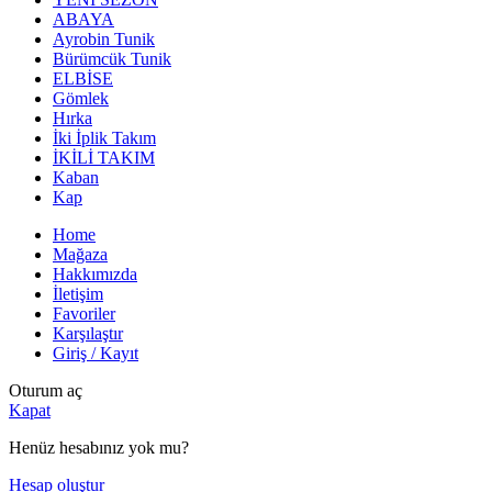
ABAYA
Ayrobin Tunik
Bürümcük Tunik
ELBİSE
Gömlek
Hırka
İki İplik Takım
İKİLİ TAKIM
Kaban
Kap
Home
Mağaza
Hakkımızda
İletişim
Favoriler
Karşılaştır
Giriş / Kayıt
Oturum aç
Kapat
Henüz hesabınız yok mu?
Hesap oluştur