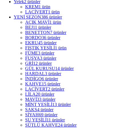
Yelek
2 ürünler
KREM
1 ürün
LACİVERT
1 ürün
YENİ SEZON
386 ürünler
AÇIK MAVİ
1 ürün
BEJ
11 ürünler
BENETTON
7 ürünler
BORDO
36 ürünler
EKRU
45 ürünler
FISTIK YEŞİLİ
1 ürün
FÜME
3 ürünler
FUŞYA
3 ürünler
GRİ
12 ürünler
GÜL KURUSU
14 ürünler
HARDAL
3 ürünler
İNDİGO
6 ürünler
KAHVE
15 ürünler
LACİVERT
2 ürünler
LİLA
20 ürünler
MAVİ
33 ürünler
MİNT YEŞİLİ
13 ürünler
SAKS
4 ürünler
SİYAH
69 ürünler
SU YEŞİLİ
11 ürünler
SÜTLÜ KAHVE
24 ürünler