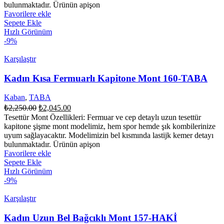
bulunmaktadır. Ürünün apişon
Favorilere ekle
Sepete Ekle
Hızlı Görünüm
-9%
Karşılaştır
Kadın Kısa Fermuarlı Kapitone Mont 160-TABA
Kaban
,
TABA
Orijinal
Şu
₺
2,250.00
₺
2,045.00
fiyat:
andaki
Tesettür Mont Özellikleri: Fermuar ve cep detaylı uzun tesettür
fiyat:
₺2,250.00.
kapitone şişme mont modelimiz, hem spor hemde şık kombilerinize
₺2,045.00.
uyum sağlayacaktır. Modelimizin bel kısmında lastijk kemer detayı
bulunmaktadır. Ürünün apişon
Favorilere ekle
Sepete Ekle
Hızlı Görünüm
-9%
Karşılaştır
Kadın Uzun Bel Bağcıklı Mont 157-HAKİ