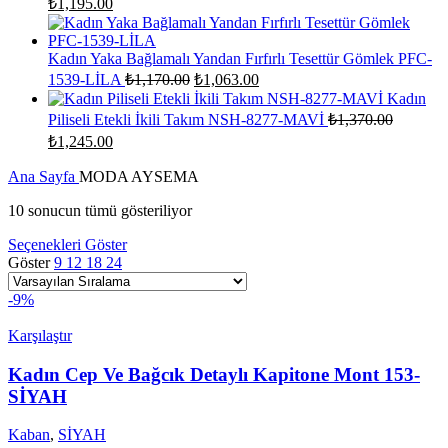
₺
1,195.00
fiyat:
andaki
fiyat:
₺1,315.00.
₺1,195.00.
Kadın Yaka Bağlamalı Yandan Fırfırlı Tesettür Gömlek PFC-
Orijinal
Şu
1539-LİLA
₺
1,170.00
₺
1,063.00
fiyat:
andaki
Kadın
fiyat:
₺1,170.00.
Piliseli Etekli İkili Takım NSH-8277-MAVİ
₺
1,370.00
₺1,063.00.
Orijinal
Şu
₺
1,245.00
fiyat:
andaki
fiyat:
Ana Sayfa
₺1,370.00.
MODA AYSEMA
₺1,245.00.
10 sonucun tümü gösteriliyor
Seçenekleri Göster
Göster
9
12
18
24
-9%
Karşılaştır
Kadın Cep Ve Bağcık Detaylı Kapitone Mont 153-
SİYAH
Kaban
,
SİYAH