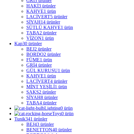
GRİ
3 ürünler
HAKİ
3 ürünler
KAHVE
1 ürün
LACİVERT
5 ürünler
SİYAH
14 ürünler
SÜTLÜ KAHVE
1 ürün
TABA
2 ürünler
VİZON
1 ürün
Kap
30 ürünler
BEJ
2 ürünler
BORDO
2 ürünler
FÜME
1 ürün
GRİ
4 ürünler
GÜL KURUSU
1 ürün
KAHVE
1 ürün
LACİVERT
4 ürünler
MİNT YEŞİLİ
1 ürün
SAKS
2 ürünler
SİYAH
8 ürünler
TABA
4 ürünler
Lighting
0 ürün
Toys
0 ürün
Tunik
341 ürünler
BEJ
43 ürünler
BENETTON
40 ürünler