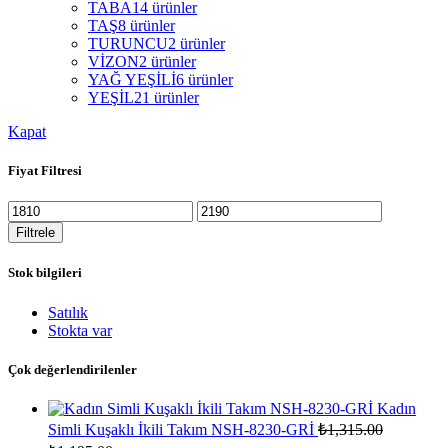
TABA
14 ürünler
TAŞ
8 ürünler
TURUNCU
2 ürünler
VİZON
2 ürünler
YAĞ YEŞİLİ
6 ürünler
YEŞİL
21 ürünler
Kapat
Fiyat Filtresi
En
En
düşük
yüksek
Filtrele
fiyat
fiyat
Stok bilgileri
Satılık
Stokta var
Çok değerlendirilenler
Kadın
Simli Kuşaklı İkili Takım NSH-8230-GRİ
₺
1,315.00
Orijinal
Şu