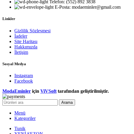
Telefon: (552) 892 3838
E-Posta: modaeminler@gmail.com
Linkler
Gizlilik Sözleşmesi
İadeler
Site Haritası
Hakkımızda
İletişim
Sosyal Medya
Instagram
Facebook
ModaEminler
için
ViVSoft
tarafından geliştirilmiştir.
Arama
Menü
Kategoriler
Tunik
YENİ SEZON