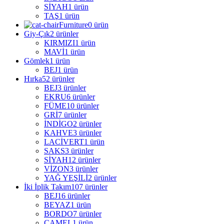
SİYAH
1 ürün
TAŞ
1 ürün
Furniture
0 ürün
Giy-Çık
2 ürünler
KIRMIZI
1 ürün
MAVİ
1 ürün
Gömlek
1 ürün
BEJ
1 ürün
Hırka
52 ürünler
BEJ
3 ürünler
EKRU
6 ürünler
FÜME
10 ürünler
GRİ
7 ürünler
İNDİGO
2 ürünler
KAHVE
3 ürünler
LACİVERT
1 ürün
SAKS
3 ürünler
SİYAH
12 ürünler
VİZON
3 ürünler
YAĞ YEŞİLİ
2 ürünler
İki İplik Takım
107 ürünler
BEJ
16 ürünler
BEYAZ
1 ürün
BORDO
7 ürünler
CAMEL
1 ürün