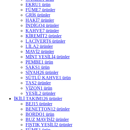
EKRU
1 ürün
FÜME
7 ürünler
GRİ
6 ürünler
HAKİ
7 ürünler
İNDİGO
4 ürünler
KAHVE
7 ürünler
KİREMİT
2 ürünler
LACİVERT
6 ürünler
LİLA
2 ürünler
MAVİ
2 ürünler
MİNT YEŞİLİ
4 ürünler
PEMBE
1 ürün
SAKS
1 ürün
SİYAH
26 ürünler
SÜTLÜ KAHVE
1 ürün
TAŞ
2 ürünler
VİZON
1 ürün
YEŞİL
2 ürünler
İKİLİ TAKIM
126 ürünler
BEJ
15 ürünler
BENETTON
12 ürünler
BORDO
1 ürün
BUZ MAVİSİ
2 ürünler
FISTIK YEŞİLİ
2 ürünler
FÜME
1 ürün