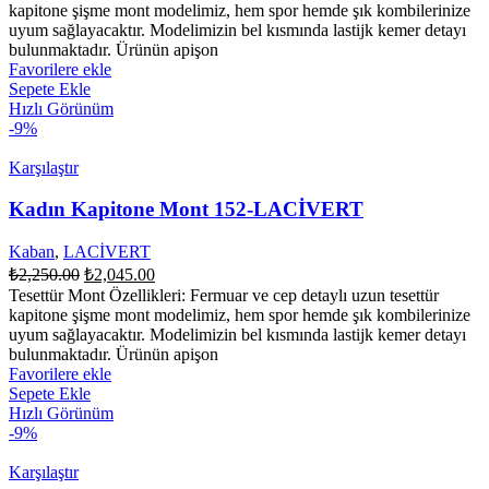
fiyat:
₺2,000.00.
kapitone şişme mont modelimiz, hem spor hemde şık kombilerinize
₺1,818.00.
uyum sağlayacaktır. Modelimizin bel kısmında lastijk kemer detayı
bulunmaktadır. Ürünün apişon
Favorilere ekle
Sepete Ekle
Hızlı Görünüm
-9%
Karşılaştır
Kadın Kapitone Mont 152-LACİVERT
Kaban
,
LACİVERT
Orijinal
Şu
₺
2,250.00
₺
2,045.00
fiyat:
andaki
Tesettür Mont Özellikleri: Fermuar ve cep detaylı uzun tesettür
fiyat:
₺2,250.00.
kapitone şişme mont modelimiz, hem spor hemde şık kombilerinize
₺2,045.00.
uyum sağlayacaktır. Modelimizin bel kısmında lastijk kemer detayı
bulunmaktadır. Ürünün apişon
Favorilere ekle
Sepete Ekle
Hızlı Görünüm
-9%
Karşılaştır