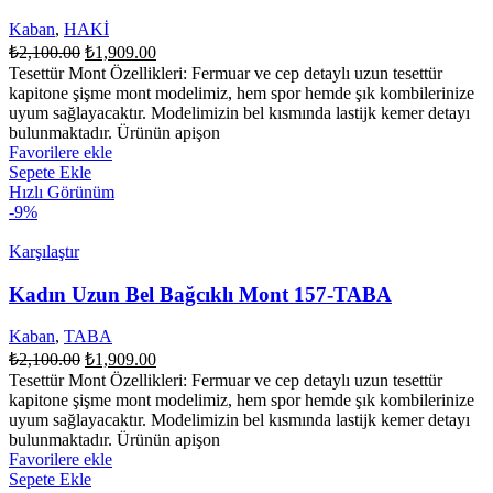
Kaban
,
HAKİ
Orijinal
Şu
₺
2,100.00
₺
1,909.00
fiyat:
andaki
Tesettür Mont Özellikleri: Fermuar ve cep detaylı uzun tesettür
fiyat:
₺2,100.00.
kapitone şişme mont modelimiz, hem spor hemde şık kombilerinize
₺1,909.00.
uyum sağlayacaktır. Modelimizin bel kısmında lastijk kemer detayı
bulunmaktadır. Ürünün apişon
Favorilere ekle
Sepete Ekle
Hızlı Görünüm
-9%
Karşılaştır
Kadın Uzun Bel Bağcıklı Mont 157-TABA
Kaban
,
TABA
Orijinal
Şu
₺
2,100.00
₺
1,909.00
fiyat:
andaki
Tesettür Mont Özellikleri: Fermuar ve cep detaylı uzun tesettür
fiyat:
₺2,100.00.
kapitone şişme mont modelimiz, hem spor hemde şık kombilerinize
₺1,909.00.
uyum sağlayacaktır. Modelimizin bel kısmında lastijk kemer detayı
bulunmaktadır. Ürünün apişon
Favorilere ekle
Sepete Ekle