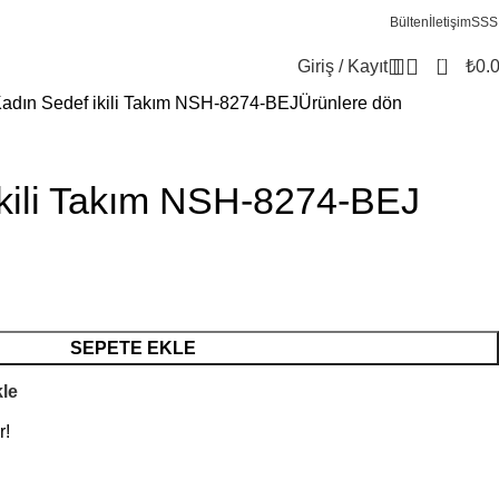
Bülten
İletişim
SSS
0
Giriş / Kayıt
₺
0.
adın Sedef ikili Takım NSH-8274-BEJ
Ürünlere dön
ikili Takım NSH-8274-BEJ
SEPETE EKLE
kle
r!