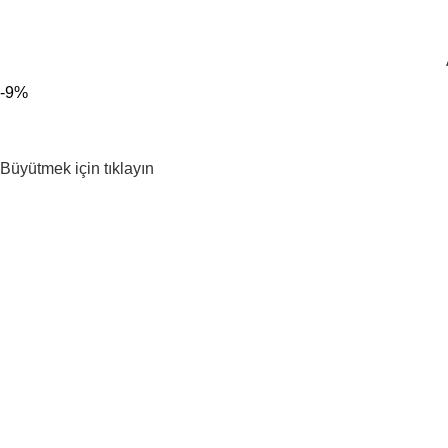
300 TL ÜZERİ KARGO BEDAVA!
-9%
Büyütmek için tıklayın