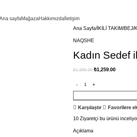
Ana sayfa
Mağaza
Hakkımızda
İletişim
Ana Sayfa
İKİLİ TAKIM
BEJ
K
NAQSHE
Kadın Sedef 
₺
1,259.00
₺
1,385.00
Karşılaştır
Favorilere e
10
Ziyaretçi bu ürünü inceliyo
Açıklama