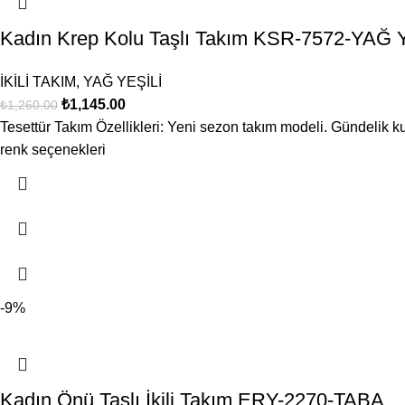
Kadın Krep Kolu Taşlı Takım KSR-7572-YAĞ 
İKİLİ TAKIM
,
YAĞ YEŞİLİ
₺
1,145.00
₺
1,260.00
Tesettür Takım Özellikleri: Yeni sezon takım modeli. Gündelik ku
renk seçenekleri
-9%
Kadın Önü Taşlı İkili Takım ERY-2270-TABA