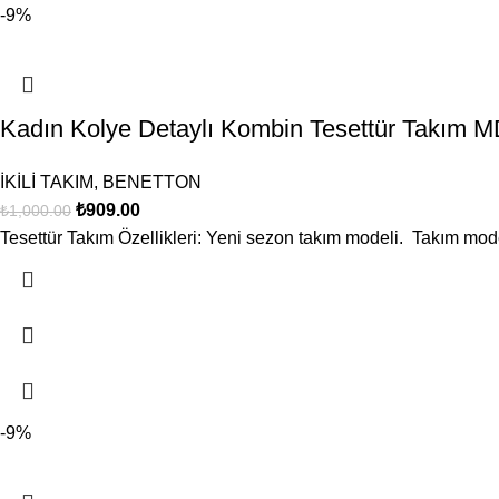
-9%
Kadın Kolye Detaylı Kombin Tesettür Tak
İKİLİ TAKIM
,
BENETTON
₺
909.00
₺
1,000.00
Tesettür Takım Özellikleri: Yeni sezon takım modeli. Takım model
-9%