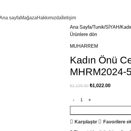
Ana sayfa
Mağaza
Hakkımızda
İletişim
Ana Sayfa
Tunik
SİYAH
Kadı
Ürünlere dön
MUHARREM
Kadın Önü Ce
MHRM2024-5
₺
1,022.00
₺
1,125.00
Karşılaştır
Favorilere e