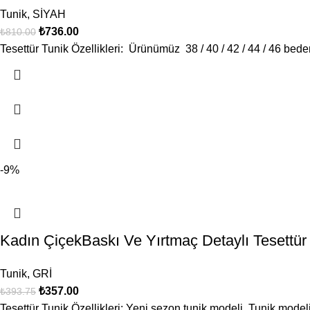
Tunik
,
SİYAH
₺
736.00
₺
810.00
Tesettür Tunik Özellikleri: Ürünümüz 38 / 40 / 42 / 44 / 46 bede
-9%
Kadın ÇiçekBaskı Ve Yırtmaç Detaylı Tesett
Tunik
,
GRİ
₺
357.00
₺
393.75
Tesettür Tunik Özellikleri: Yeni sezon tunik modeli. Tunik modeli