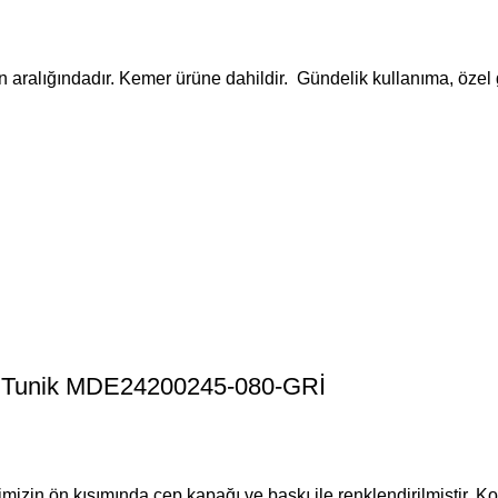
tarayıcıya kaydedilsin.
n aralığındadır. Kemer ürüne dahildir. Gündelik kullanıma, özel 
ür Tunik MDE24200245-080-GRİ
mizin ön kısımında cep kapağı ve baskı ile renklendirilmiştir. Ko