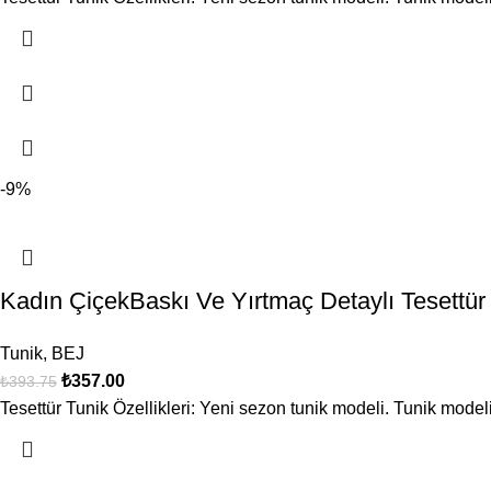
-9%
Kadın ÇiçekBaskı Ve Yırtmaç Detaylı Teset
Tunik
,
BEJ
₺
357.00
₺
393.75
Tesettür Tunik Özellikleri: Yeni sezon tunik modeli. Tunik modeli