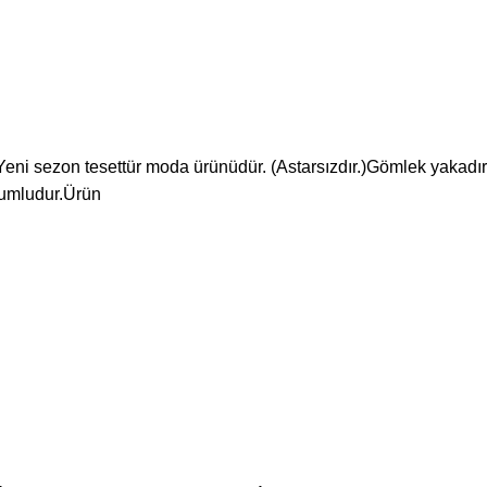
 Yeni sezon tesettür moda ürünüdür. (Astarsızdır.)Gömlek yakadı
uyumludur.Ürün