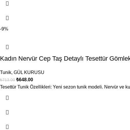
-9%
Kadın Nervür Cep Taş Detaylı Tesettür Göm
Tunik
,
GÜL KURUSU
₺
648.00
₺
713.00
Tesettür Tunik Özellikleri: Yeni sezon tunik modeli. Nervür ve ku