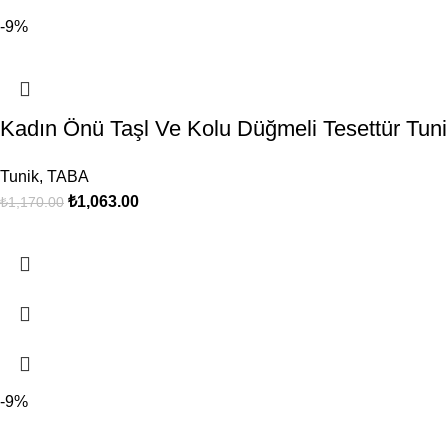
-9%
Kadın Önü Taşl Ve Kolu Düğmeli Tesettür Tu
Tunik
,
TABA
₺
1,063.00
₺
1,170.00
-9%