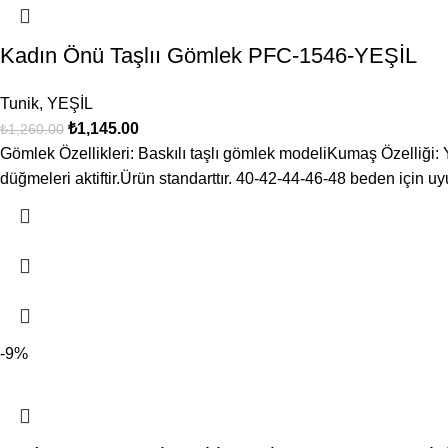
Kadın Önü Taşlıı Gömlek PFC-1546-YEŞİL
Tunik
,
YEŞİL
₺
1,145.00
₺
1,260.00
Gömlek Özellikleri: Baskılı taşlı gömlek modeliKumaş Özelliği:
düğmeleri aktiftir.Ürün standarttır. 40-42-44-46-48 beden için 
-9%