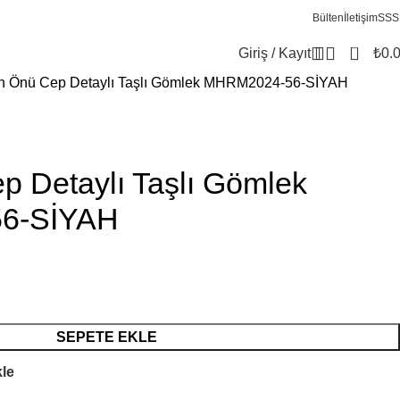
Bülten
İletişim
SSS
0
Giriş / Kayıt
₺
0.
n Önü Cep Detaylı Taşlı Gömlek MHRM2024-56-SİYAH
p Detaylı Taşlı Gömlek
6-SİYAH
SEPETE EKLE
kle