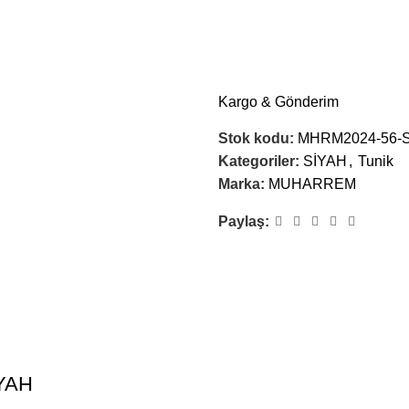
Kargo & Gönderim
Stok kodu:
MHRM2024-56-
Kategoriler:
SİYAH
,
Tunik
Marka:
MUHARREM
İsim
*
Paylaş:
E-posta
*
İYAH
Daha sonraki yorumlarımda ku