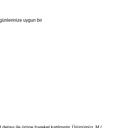
günlerinize uygun bir
l detayı ile ürüne hareket katılmıştır. Ürünümüz M /