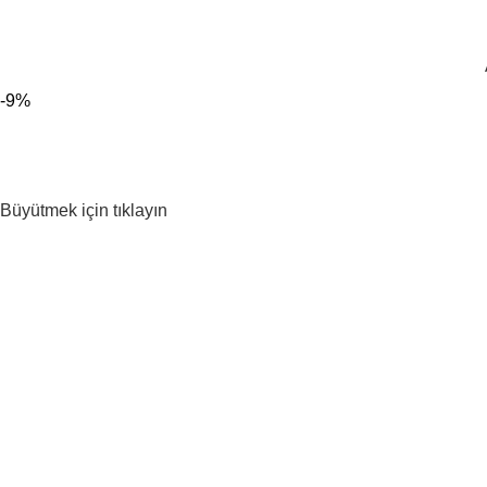
300 TL ÜZERİ KARGO BEDAVA!
-9%
Büyütmek için tıklayın