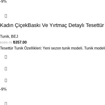
-9%
Kadın ÇiçekBaskı Ve Yırtmaç Detaylı Teset
Tunik
,
BEJ
₺
357.00
₺
393.75
Tesettür Tunik Özellikleri: Yeni sezon tunik modeli. Tunik modeli
-9%