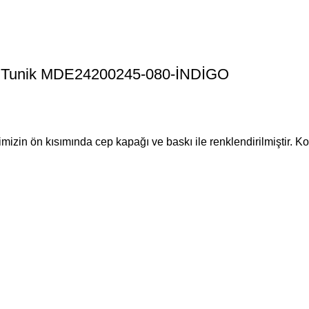
tür Tunik MDE24200245-080-İNDİGO
mizin ön kısımında cep kapağı ve baskı ile renklendirilmiştir. Ko