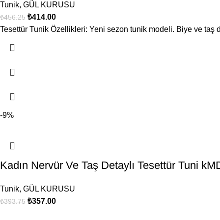
Tunik
,
GÜL KURUSU
₺
414.00
₺
456.25
Tesettür Tunik Özellikleri: Yeni sezon tunik modeli. Biye ve taş d
-9%
Kadın Nervür Ve Taş Detaylı Tesettür Tun
Tunik
,
GÜL KURUSU
₺
357.00
₺
393.75