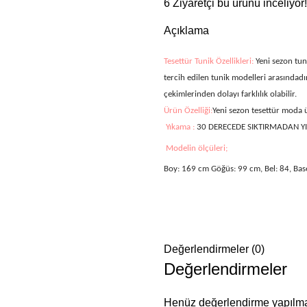
6
Ziyaretçi bu ürünü inceliyor!
Açıklama
Tesettür Tunik Özellikleri:
Yeni sezon tun
tercih edilen tunik modelleri arasındadı
çekimlerinden dolayı farklılık olabilir.
Ürün Özelliği:
Yeni sezon tesettür moda
Yıkama :
30 DERECEDE SIKTIRMADAN Y
Modelin ölçüleri;
Boy: 169 cm Göğüs: 99 cm, Bel: 84, Bas
Değerlendirmeler (0)
Değerlendirmeler
Henüz değerlendirme yapılma