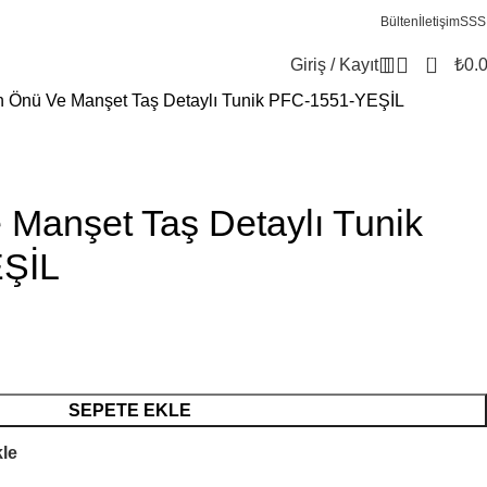
Bülten
İletişim
SSS
0
Giriş / Kayıt
₺
0.
n Önü Ve Manşet Taş Detaylı Tunik PFC-1551-YEŞİL
 Manşet Taş Detaylı Tunik
ŞİL
SEPETE EKLE
kle