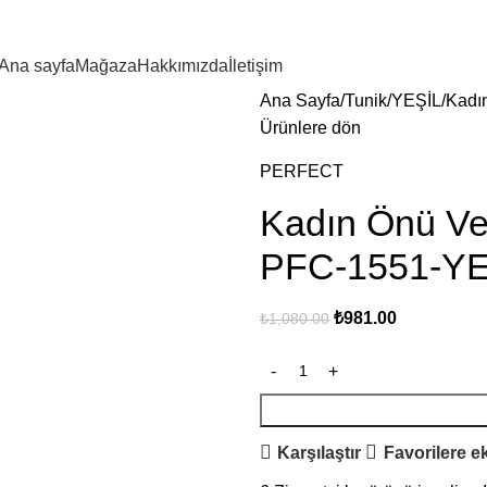
Ana sayfa
Mağaza
Hakkımızda
İletişim
Ana Sayfa
Tunik
YEŞİL
Kadı
Ürünlere dön
PERFECT
Kadın Önü Ve
PFC-1551-YE
₺
981.00
₺
1,080.00
Karşılaştır
Favorilere e