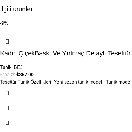
İlgili ürünler
-9%
Kadın ÇiçekBaskı Ve Yırtmaç Detaylı Tesett
Tunik
,
BEJ
₺
357.00
₺
393.75
Tesettür Tunik Özellikleri: Yeni sezon tunik modeli. Tunik modeli