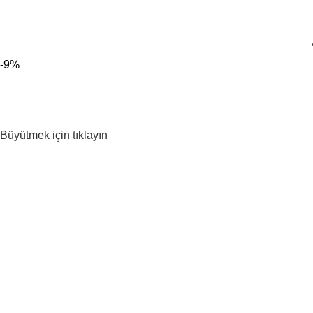
300 TL ÜZERİ KARGO BEDAVA!
-9%
Büyütmek için tıklayın