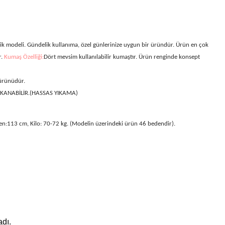
ik modeli
. Gündelik kullanıma, özel günlerinize uygun bir üründür. Ürün en çok
r.
Kumaş Özelliği:
Dört mevsim kullanılabilir kumaştır. Ürün renginde konsept
 ürünüdür.
IKANABİLİR.(HASSAS YIKAMA)
en:113 cm, Kilo: 70-72 kg. (Modelin üzerindeki ürün 46 bedendir).
dı.