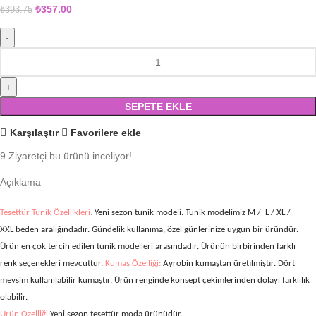
₺
357.00
₺
393.75
SEPETE EKLE
Karşılaştır
Favorilere ekle
9
Ziyaretçi bu ürünü inceliyor!
Açıklama
Tesettür Tunik Özellikleri:
Yeni sezon tunik modeli. Tunik modelimiz M / L / XL /
XXL
beden aralığındadır. Gündelik kullanıma, özel günlerinize uygun bir üründür.
Ürün en çok tercih edilen tunik modelleri arasındadır. Ürünün birbirinden farklı
renk seçenekleri mevcuttur.
Kumaş Özelliği:
Ayrobin kumaştan üretilmiştir.
Dört
mevsim kullanılabilir kumaştır. Ürün renginde konsept çekimlerinden dolayı farklılık
olabilir.
Ürün Özelliği:
Yeni sezon tesettür moda ürünüdür.