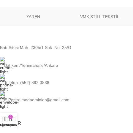
YAREN
VMK STİLL TEKSTİL
Batı Sitesi Mah. 2305/1 Sok. No: 25/G
Batıkent/Yenimahalle/Ankara
Telefon: (552) 892 3838
E-Posta: modaeminler@gmail.com
0
LINKLER
ağaza
Favoriler
Sepet
Hesabım