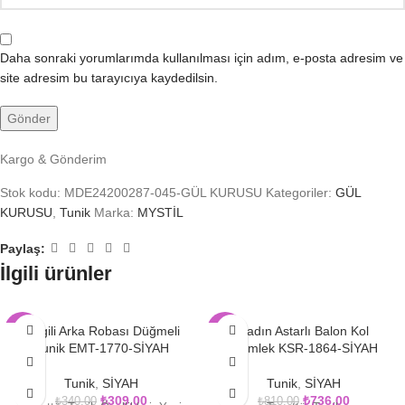
Daha sonraki yorumlarımda kullanılması için adım, e-posta adresim ve
site adresim bu tarayıcıya kaydedilsin.
Kargo & Gönderim
Stok kodu:
MDE24200287-045-GÜL KURUSU
Kategoriler:
GÜL
KURUSU
,
Tunik
Marka:
MYSTİL
Paylaş:
İlgili ürünler
Çizgili Arka Robası Düğmeli
Kadın Astarlı Balon Kol
-9%
-9%
Tunik EMT-1770-SİYAH
Gömlek KSR-1864-SİYAH
Tunik
,
SİYAH
Tunik
,
SİYAH
₺
309.00
₺
736.00
₺
340.00
₺
810.00