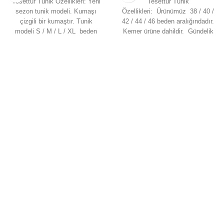
Tesettür Tunik Özellikleri: Yeni
Tesettür Tunik
sezon tunik modeli. Kumaşı
Özellikleri: Ürünümüz 38 / 40 /
çizgili bir kumaştır. Tunik
42 / 44 / 46 beden aralığındadır.
modeli S / M / L / XL beden
Kemer ürüne dahildir. Gündelik
aralığındadır. Hem spor hem de
kullanıma, özel günlerinize uygun
bir