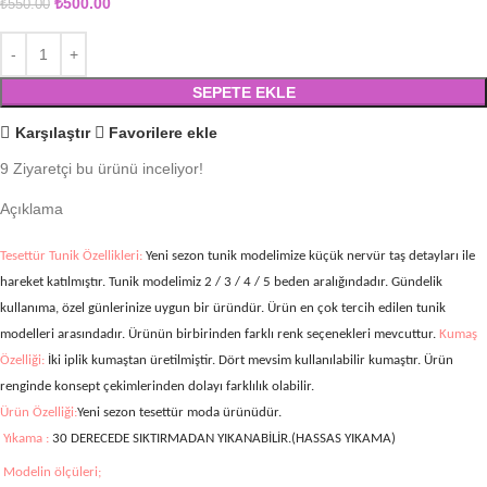
₺
500.00
₺
550.00
SEPETE EKLE
Karşılaştır
Favorilere ekle
9
Ziyaretçi bu ürünü inceliyor!
Açıklama
Tesettür Tunik Özellikleri:
Yeni sezon tunik modelimize küçük nervür taş detayları ile
hareket katılmıştır. Tunik modelimiz 2 / 3 / 4 / 5
beden aralığındadır. Gündelik
kullanıma, özel günlerinize uygun bir üründür. Ürün en çok tercih edilen tunik
modelleri arasındadır. Ürünün birbirinden farklı renk seçenekleri mevcuttur.
Kumaş
Özelliği:
İki iplik kumaştan üretilmiştir.
Dört mevsim kullanılabilir kumaştır. Ürün
renginde konsept çekimlerinden dolayı farklılık olabilir.
Ürün Özelliği:
Yeni sezon tesettür moda ürünüdür.
Yıkama :
30 DERECEDE SIKTIRMADAN YIKANABİLİR.(HASSAS YIKAMA)
Modelin ölçüleri;