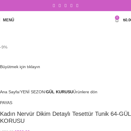
0
MENÜ
₺
0.0
-9%
Büyütmek için tıklayın
Ana Sayfa
YENİ SEZON
GÜL KURUSU
Ürünlere dön
PAYAS
Kadın Nervür Dikim Detaylı Tesettür Tunik 64-GÜL
KORUSU