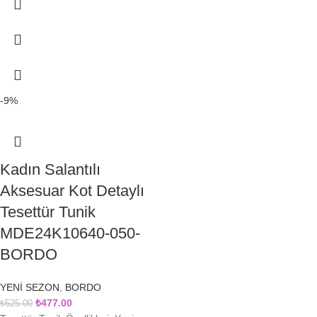
-9%
Kadın Salantılı
Aksesuar Kot Detaylı
Tesettür Tunik
MDE24K10640-050-
BORDO
YENİ SEZON
,
BORDO
₺
477.00
₺
525.00