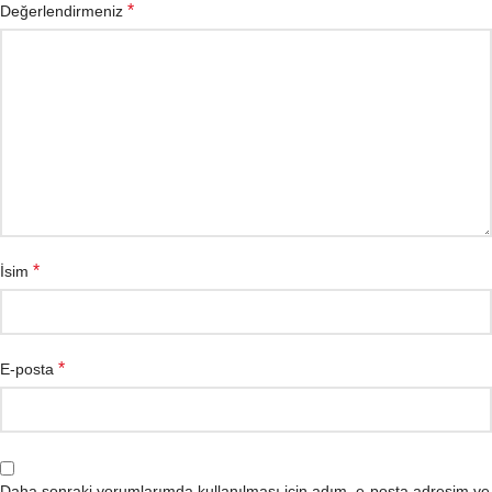
*
Değerlendirmeniz
*
İsim
*
E-posta
Daha sonraki yorumlarımda kullanılması için adım, e-posta adresim ve