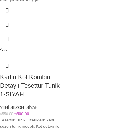
özel günlerinize uygun
-9%
Kadın Kot Kombin
Detaylı Tesettür Tunik
1-SİYAH
YENİ SEZON
,
SİYAH
₺
500.00
₺
550.00
Tesettür Tunik Özellikleri: Yeni
sezon tunik modeli. Kot detayı ile