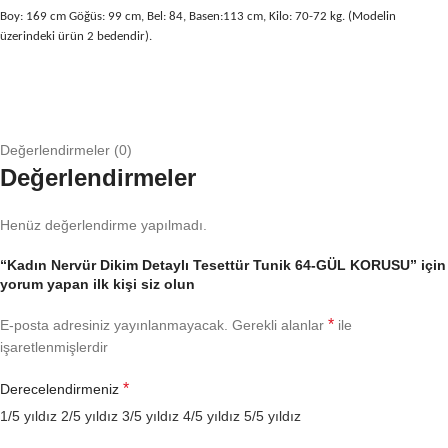
Boy: 169 cm Göğüs: 99 cm, Bel: 84, Basen:113 cm, Kilo: 70-72 kg. (Modelin
üzerindeki ürün 2 bedendir).
Değerlendirmeler (0)
Değerlendirmeler
Henüz değerlendirme yapılmadı.
“Kadın Nervür Dikim Detaylı Tesettür Tunik 64-GÜL KORUSU” için
yorum yapan ilk kişi siz olun
*
E-posta adresiniz yayınlanmayacak.
Gerekli alanlar
ile
işaretlenmişlerdir
*
Derecelendirmeniz
1/5 yıldız
2/5 yıldız
3/5 yıldız
4/5 yıldız
5/5 yıldız