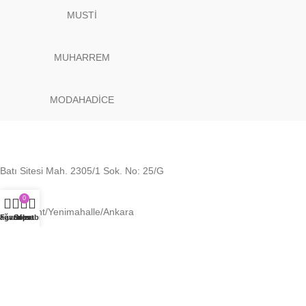
MUSTİ
MUHARREM
MODAHADİCE
Batı Sitesi Mah. 2305/1 Sok. No: 25/G
0
Batıkent/Yenimahalle/Ankara
ağaza
Favoriler
Sepet
Hesabım
Telefon: (552) 892 3838
E-Posta: modaeminler@gmail.com