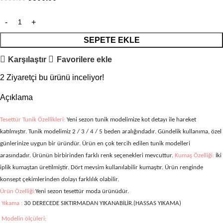
SEPETE EKLE
Karşılaştır
Favorilere ekle
2
Ziyaretçi bu ürünü inceliyor!
Açıklama
Tesettür Tunik Özellikleri:
Yeni sezon tunik modelimize kot detayı ile hareket
katılmıştır. Tunik modelimiz 2 / 3 / 4 / 5
beden aralığındadır. Gündelik kullanıma, özel
günlerinize uygun bir üründür. Ürün en çok tercih edilen tunik modelleri
arasındadır. Ürünün birbirinden farklı renk seçenekleri mevcuttur.
Kumaş Özelliği:
İki
iplik kumaştan üretilmiştir.
Dört mevsim kullanılabilir kumaştır. Ürün renginde
konsept çekimlerinden dolayı farklılık olabilir.
Ürün Özelliği:
Yeni sezon tesettür moda ürünüdür.
Yıkama :
30 DERECEDE SIKTIRMADAN YIKANABİLİR.(HASSAS YIKAMA)
Modelin ölçüleri;