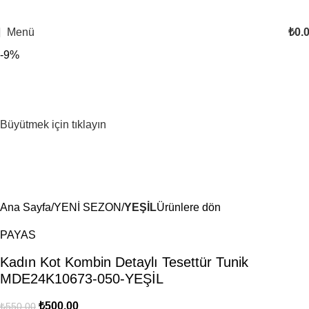
Menü
₺
0.
-9%
Büyütmek için tıklayın
Ana Sayfa
YENİ SEZON
YEŞİL
Ürünlere dön
PAYAS
Kadın Kot Kombin Detaylı Tesettür Tunik
MDE24K10673-050-YEŞİL
₺
500.00
₺
550.00