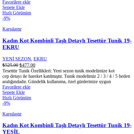
Favorilere ekle
Sepete Ekle
Hızlı Görünüm
-9%
Karşılaştır
Kadın Kot Kombinli Taşlı Detaylı Tesettür Tunik 19-
EKRU
YENİ SEZON
,
EKRU
Orijinal
Şu
₺
525.00
₺
477.00
fiyat:
andaki
Tesettür Tunik Özellikleri: Yeni sezon tunik modelimize kot
fiyat:
₺525.00.
cep detayı ile hareket katılmıştır. Tunik modelimiz 2 / 3 / 4 / 5 beden
₺477.00.
aralığındadır. Gündelik kullanıma, özel günlerinize uygun
Favorilere ekle
Sepete Ekle
Hızlı Görünüm
-9%
Karşılaştır
Kadın Kot Kombinli Taşlı Detaylı Tesettür Tunik 19-
YEŞİL