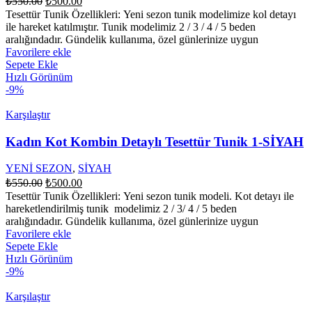
₺
550.00
₺
500.00
fiyat:
andaki
Tesettür Tunik Özellikleri: Yeni sezon tunik modelimize kol detayı
fiyat:
₺550.00.
ile hareket katılmıştır. Tunik modelimiz 2 / 3 / 4 / 5 beden
₺500.00.
aralığındadır. Gündelik kullanıma, özel günlerinize uygun
Favorilere ekle
Sepete Ekle
Hızlı Görünüm
-9%
Karşılaştır
Kadın Kot Kombin Detaylı Tesettür Tunik 1-SİYAH
YENİ SEZON
,
SİYAH
Orijinal
Şu
₺
550.00
₺
500.00
fiyat:
andaki
Tesettür Tunik Özellikleri: Yeni sezon tunik modeli. Kot detayı ile
fiyat:
₺550.00.
hareketlendirilmiş tunik modelimiz 2 / 3/ 4 / 5 beden
₺500.00.
aralığındadır. Gündelik kullanıma, özel günlerinize uygun
Favorilere ekle
Sepete Ekle
Hızlı Görünüm
-9%
Karşılaştır