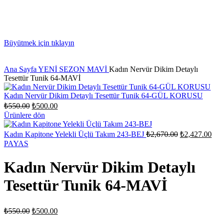
Büyütmek için tıklayın
Ana Sayfa
YENİ SEZON
MAVİ
Kadın Nervür Dikim Detaylı
Tesettür Tunik 64-MAVİ
Kadın Nervür Dikim Detaylı Tesettür Tunik 64-GÜL KORUSU
Orijinal
Şu
₺
550.00
₺
500.00
fiyat:
andaki
Ürünlere dön
fiyat:
₺550.00.
₺500.00.
Orijinal
Ş
Kadın Kapitone Yelekli Üçlü Takım 243-BEJ
₺
2,670.00
₺
2,427.00
fiyat:
an
PAYAS
fiy
₺2,670.00.
₺2
Kadın Nervür Dikim Detaylı
Tesettür Tunik 64-MAVİ
Orijinal
Şu
₺
550.00
₺
500.00
fiyat:
andaki