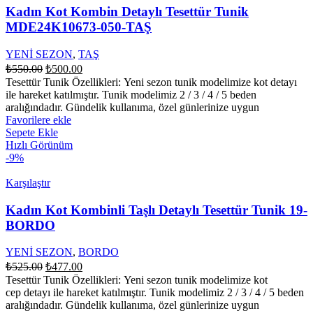
Kadın Kot Kombin Detaylı Tesettür Tunik
MDE24K10673-050-TAŞ
YENİ SEZON
,
TAŞ
Orijinal
Şu
₺
550.00
₺
500.00
fiyat:
andaki
Tesettür Tunik Özellikleri: Yeni sezon tunik modelimize kot detayı
fiyat:
₺550.00.
ile hareket katılmıştır. Tunik modelimiz 2 / 3 / 4 / 5 beden
₺500.00.
aralığındadır. Gündelik kullanıma, özel günlerinize uygun
Favorilere ekle
Sepete Ekle
Hızlı Görünüm
-9%
Karşılaştır
Kadın Kot Kombinli Taşlı Detaylı Tesettür Tunik 19-
BORDO
YENİ SEZON
,
BORDO
Orijinal
Şu
₺
525.00
₺
477.00
fiyat:
andaki
Tesettür Tunik Özellikleri: Yeni sezon tunik modelimize kot
fiyat:
₺525.00.
cep detayı ile hareket katılmıştır. Tunik modelimiz 2 / 3 / 4 / 5 beden
₺477.00.
aralığındadır. Gündelik kullanıma, özel günlerinize uygun