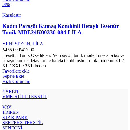
-9%
Karşılaştır
Kadın Paraşüt Kumaş Kombinli Detaylı Tesettür
Tunik MDE24K00330-084-LİLA
YENİ SEZON
,
LİLA
Orijinal
Şu
₺
455.00
₺
413.00
fiyat:
andaki
Tesettür Tunik Özellikleri: Yeni sezon tunik modelimize sıra taş ve
fiyat:
₺455.00.
paraşüt kumaş detayları ile hareket katılmıştır. Tunik modelimiz L /
₺413.00.
XL / XXL / 3XL beden
Favorilere ekle
Sepete Ekle
Hızlı Görünüm
YAREN
VMK STİLL TEKSTİL
VAV
TRİPEN
STAR PARK
SERTEKS TEKSTİL
SENFONİ