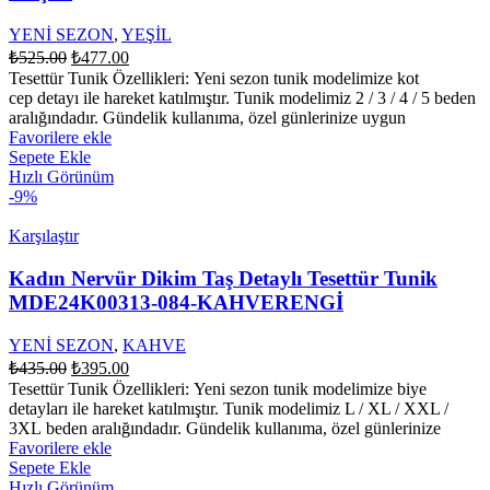
YENİ SEZON
,
YEŞİL
Orijinal
Şu
₺
525.00
₺
477.00
fiyat:
andaki
Tesettür Tunik Özellikleri: Yeni sezon tunik modelimize kot
fiyat:
₺525.00.
cep detayı ile hareket katılmıştır. Tunik modelimiz 2 / 3 / 4 / 5 beden
₺477.00.
aralığındadır. Gündelik kullanıma, özel günlerinize uygun
Favorilere ekle
Sepete Ekle
Hızlı Görünüm
-9%
Karşılaştır
Kadın Nervür Dikim Taş Detaylı Tesettür Tunik
MDE24K00313-084-KAHVERENGİ
YENİ SEZON
,
KAHVE
Orijinal
Şu
₺
435.00
₺
395.00
fiyat:
andaki
Tesettür Tunik Özellikleri: Yeni sezon tunik modelimize biye
fiyat:
₺435.00.
detayları ile hareket katılmıştır. Tunik modelimiz L / XL / XXL /
₺395.00.
3XL beden aralığındadır. Gündelik kullanıma, özel günlerinize
Favorilere ekle
Sepete Ekle
Hızlı Görünüm