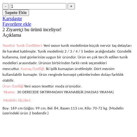
fiyat:
Kadın
₺550.00.
Nervür
₺500.00.
Sepete Ekle
Dikim
Karşılaştır
Detaylı
Favorilere ekle
Tesettür
2
Ziyaretçi bu ürünü inceliyor!
Tunik
Açıklama
64-
MAVİ
Tesettür Tunik Özellikleri:
Yeni sezon tunik modelimize küçük nervür taş detayları
adet
ile hareket katılmıştır. Tunik modelimiz 2 / 3 / 4 / 5
beden aralığındadır. Gündelik
kullanıma, özel günlerinize uygun bir üründür. Ürün en çok tercih edilen tunik
modelleri arasındadır. Ürünün birbirinden farklı renk seçenekleri
mevcuttur.
Kumaş Özelliği:
İki iplik kumaştan üretilmiştir.
Dört mevsim
kullanılabilir kumaştır. Ürün renginde konsept çekimlerinden dolayı farklılık
olabilir.
Ürün Özelliği:
Yeni sezon tesettür moda ürünüdür.
Yıkama :
30 DERECEDE SIKTIRMADAN YIKANABİLİR.(HASSAS YIKAMA)
Modelin ölçüleri;
Boy: 169 cm Göğüs: 99 cm, Bel: 84, Basen:113 cm, Kilo: 70-72 kg. (Modelin
üzerindeki ürün 2 bedendir.)