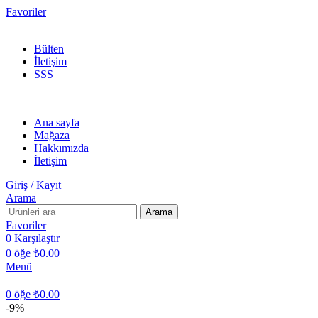
Favoriler
300 TL ÜZERİ KARGO BEDAVA!
Bülten
İletişim
SSS
Ana sayfa
Mağaza
Hakkımızda
İletişim
Giriş / Kayıt
Arama
Arama
Favoriler
0
Karşılaştır
0
öğe
₺
0.00
Menü
0
öğe
₺
0.00
-9%