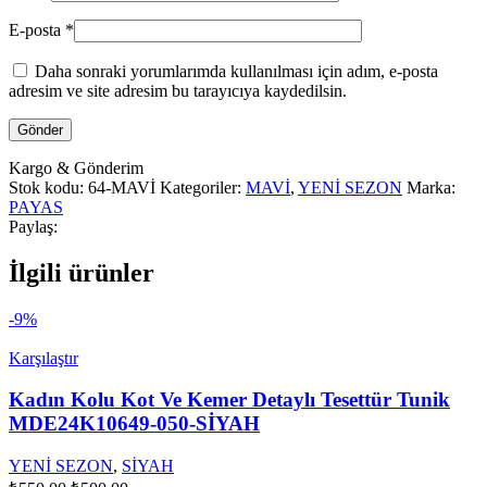
E-posta
*
Daha sonraki yorumlarımda kullanılması için adım, e-posta
adresim ve site adresim bu tarayıcıya kaydedilsin.
Kargo & Gönderim
Stok kodu:
64-MAVİ
Kategoriler:
MAVİ
,
YENİ SEZON
Marka:
PAYAS
Paylaş:
İlgili ürünler
-9%
Karşılaştır
Kadın Kolu Kot Ve Kemer Detaylı Tesettür Tunik
MDE24K10649-050-SİYAH
YENİ SEZON
,
SİYAH
Orijinal
Şu