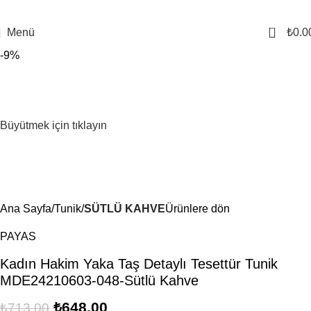
0
Menü
₺
0.0
-9%
Büyütmek için tıklayın
Ana Sayfa
Tunik
SÜTLÜ KAHVE
Ürünlere dön
PAYAS
Kadın Hakim Yaka Taş Detaylı Tesettür Tunik
MDE24210603-048-Sütlü Kahve
₺
648.00
₺
713.00