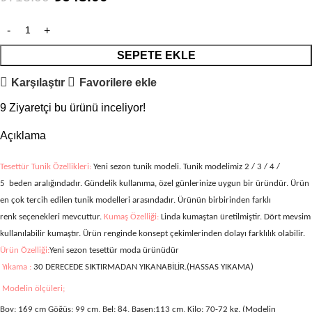
SEPETE EKLE
Karşılaştır
Favorilere ekle
9
Ziyaretçi bu ürünü inceliyor!
Açıklama
Tesettür Tunik Özellikleri:
Yeni sezon tunik modeli. Tunik modelimiz
2 / 3 / 4 /
5
beden aralığındadır. Gündelik kullanıma, özel günlerinize uygun bir üründür. Ürün
en çok tercih edilen tunik modelleri arasındadır. Ürünün birbirinden farklı
renk seçenekleri mevcuttur.
Kumaş Özelliği:
Linda kumaştan üretilmiştir.
Dört mevsim
kullanılabilir kumaştır. Ürün renginde konsept çekimlerinden dolayı farklılık olabilir.
Ürün Özelliği:
Yeni sezon tesettür moda ürünüdür
Yıkama :
30 DERECEDE SIKTIRMADAN YIKANABİLİR.(HASSAS YIKAMA)
Modelin ölçüleri;
Boy: 169 cm Göğüs: 99 cm, Bel: 84, Basen:113 cm, Kilo: 70-72 kg. (Modelin