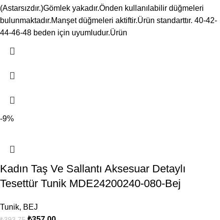
(Astarsızdır.)Gömlek yakadır.Önden kullanılabilir düğmeleri
bulunmaktadır.Manşet düğmeleri aktiftir.Ürün standarttır. 40-42-
44-46-48 beden için uyumludur.Ürün
-9%
Kadın Taş Ve Sallantı Aksesuar Detaylı
Tesettür Tunik MDE24200240-080-Bej
Tunik
,
BEJ
₺
357.00
₺
393.75