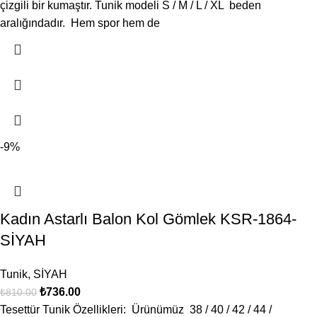
çizgili bir kumaştır. Tunik modeli S / M / L / XL beden
aralığındadır. Hem spor hem de
-9%
Kadın Astarlı Balon Kol Gömlek KSR-1864-
SİYAH
Tunik
,
SİYAH
₺
736.00
₺
810.00
Tesettür Tunik Özellikleri: Ürünümüz 38 / 40 / 42 / 44 /