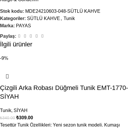
Stok kodu:
MDE24210603-048-SÜTLÜ KAHVE
Kategoriler:
SÜTLÜ KAHVE
,
Tunik
Marka:
PAYAS
Paylaş:
İsim
*
İlgili ürünler
-9%
E-posta
*
Çizgili Arka Robası Düğmeli Tunik EMT-1770-
SİYAH
Daha sonraki yorumlarımda kullanılması için adım, e-posta
adresim ve site adresim bu tarayıcıya kaydedilsin.
Tunik
,
SİYAH
₺
309.00
₺
340.00
Tesettür Tunik Özellikleri: Yeni sezon tunik modeli. Kumaşı