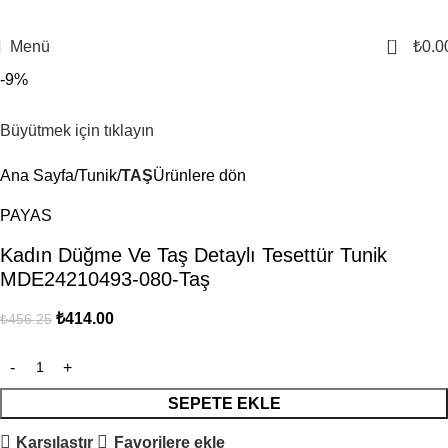
0
Menü
₺
0.0
-9%
Büyütmek için tıklayın
Ana Sayfa
Tunik
TAŞ
Ürünlere dön
PAYAS
Kadın Düğme Ve Taş Detaylı Tesettür Tunik
MDE24210493-080-Taş
₺
414.00
₺
456.25
SEPETE EKLE
Karşılaştır
Favorilere ekle