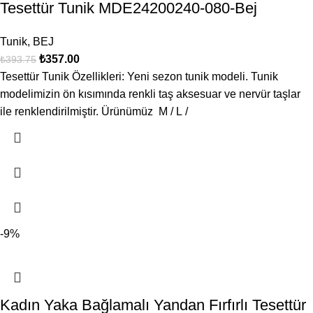
Tesettür Tunik MDE24200240-080-Bej
Tunik
,
BEJ
₺
357.00
₺
393.75
Tesettür Tunik Özellikleri: Yeni sezon tunik modeli. Tunik
modelimizin ön kısımında renkli taş aksesuar ve nervür taşlar
ile renklendirilmiştir. Ürünümüz M / L /
-9%
Kadın Yaka Bağlamalı Yandan Fırfırlı Tesettür