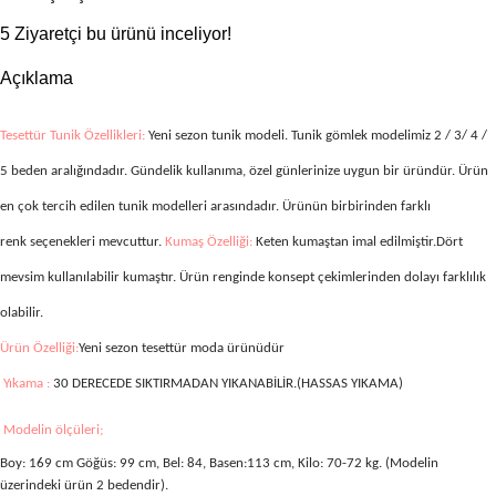
5
Ziyaretçi bu ürünü inceliyor!
Açıklama
Tesettür Tunik Özellikleri:
Yeni sezon tunik modeli. Tunik gömlek modelimiz
2 / 3/ 4 /
5 beden aralığındadır. Gündelik kullanıma, özel günlerinize uygun bir üründür. Ürün
en çok tercih edilen tunik modelleri arasındadır. Ürünün birbirinden farklı
renk seçenekleri mevcuttur.
Kumaş Özelliği:
Keten kumaştan imal edilmiştir.Dört
mevsim kullanılabilir kumaştır. Ürün renginde konsept çekimlerinden dolayı farklılık
olabilir.
Ürün Özelliği:
Yeni sezon tesettür moda ürünüdür
Yıkama :
30 DERECEDE SIKTIRMADAN YIKANABİLİR.(HASSAS YIKAMA)
Modelin ölçüleri;
Boy: 169 cm Göğüs: 99 cm, Bel: 84, Basen:113 cm, Kilo: 70-72 kg. (Modelin
üzerindeki ürün 2 bedendir).