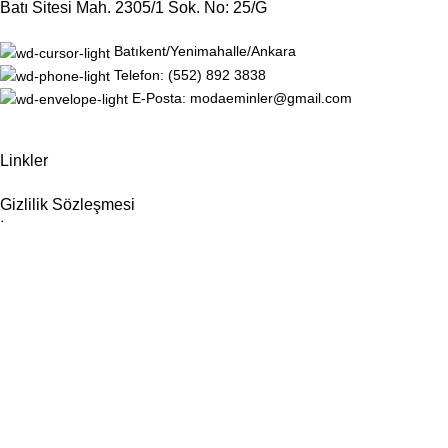
Batı Sitesi Mah. 2305/1 Sok. No: 25/G
Batıkent/Yenimahalle/Ankara
Telefon: (552) 892 3838
E-Posta: modaeminler@gmail.com
Linkler
Gizlilik Sözleşmesi
İadeler
Site Haritası
Hakkımızda
İletişim
Sosyal Medya
Instagram
Facebook
ModaEminler
için
ViVSoft
tarafından geliştirilmiştir.