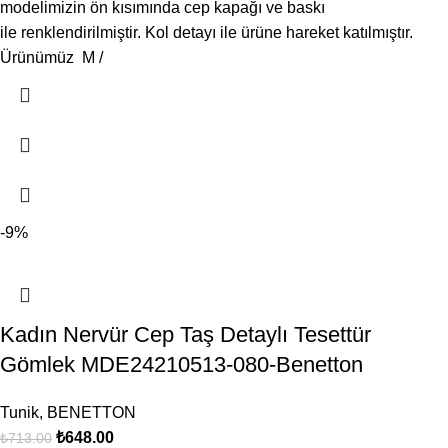
modelimizin ön kısımında cep kapağı ve baskı
ile renklendirilmiştir. Kol detayı ile ürüne hareket katılmıştır.
Ürünümüz M /
-9%
Kadın Nervür Cep Taş Detaylı Tesettür
Gömlek MDE24210513-080-Benetton
Tunik
,
BENETTON
₺
648.00
₺
713.00