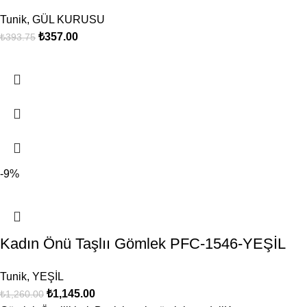
Tunik
,
GÜL KURUSU
₺
357.00
₺
393.75
-9%
Kadın Önü Taşlıı Gömlek PFC-1546-YEŞİL
Tunik
,
YEŞİL
₺
1,145.00
₺
1,260.00