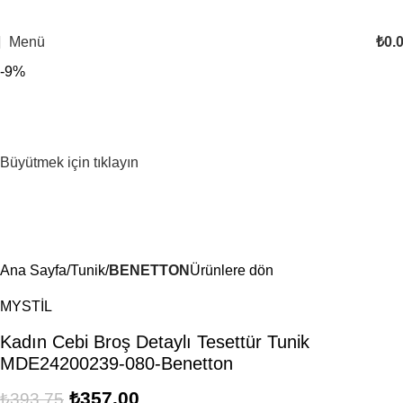
Menü
₺
0.
-9%
Büyütmek için tıklayın
Ana Sayfa
Tunik
BENETTON
Ürünlere dön
MYSTİL
Kadın Cebi Broş Detaylı Tesettür Tunik
MDE24200239-080-Benetton
₺
357.00
₺
393.75