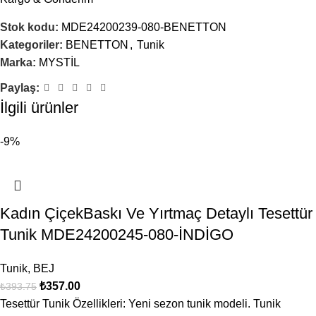
Stok kodu:
MDE24200239-080-BENETTON
Kategoriler:
BENETTON
,
Tunik
Marka:
MYSTİL
Paylaş:
İsim
*
İlgili ürünler
-9%
E-posta
*
Kadın ÇiçekBaskı Ve Yırtmaç Detaylı Tesettür
Tunik MDE24200245-080-İNDİGO
Daha sonraki yorumlarımda kullanılması için adım, e-posta
adresim ve site adresim bu tarayıcıya kaydedilsin.
Tunik
,
BEJ
₺
357.00
₺
393.75
Tesettür Tunik Özellikleri: Yeni sezon tunik modeli. Tunik