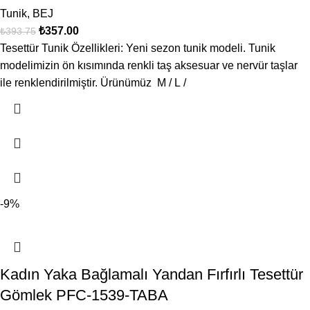
Tunik
,
BEJ
₺
357.00
₺
393.75
Tesettür Tunik Özellikleri: Yeni sezon tunik modeli. Tunik
modelimizin ön kısımında renkli taş aksesuar ve nervür taşlar
ile renklendirilmiştir. Ürünümüz M / L /
-9%
Kadın Yaka Bağlamalı Yandan Fırfırlı Tesettür
Gömlek PFC-1539-TABA