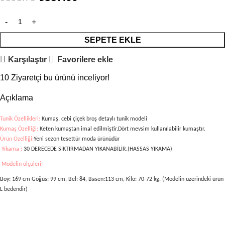
SEPETE EKLE
Karşılaştır
Favorilere ekle
10
Ziyaretçi bu ürünü inceliyor!
Açıklama
Tunik Özellikleri:
Kumaş, cebi çiçek broş detaylı
tunik modeli
Kumaş Özelliği:
Keten kumaştan imal edilmiştir.Dört mevsim kullanılabilir kumaştır.
Ürün Özelliği:
Yeni sezon tesettür moda ürünüdür
Yıkama :
30 DERECEDE SIKTIRMADAN YIKANABİLİR.(HASSAS YIKAMA)
Modelin ölçüleri;
Boy: 169 cm Göğüs: 99 cm, Bel: 84, Basen:113 cm, Kilo: 70-72 kg. (Modelin üzerindeki ürün
L bedendir)