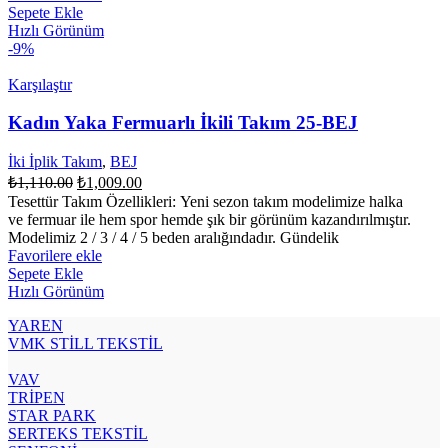
Sepete Ekle
Hızlı Görünüm
-9%
Karşılaştır
Kadın Yaka Fermuarlı İkili Takım 25-BEJ
İki İplik Takım
,
BEJ
Orijinal
Şu
₺
1,110.00
₺
1,009.00
fiyat:
andaki
Tesettür Takım Özellikleri: Yeni sezon takım modelimize halka
fiyat:
₺1,110.00.
ve fermuar ile hem spor hemde şık bir görünüm kazandırılmıştır.
₺1,009.00.
Modelimiz 2 / 3 / 4 / 5 beden aralığındadır. Gündelik
Favorilere ekle
Sepete Ekle
Hızlı Görünüm
YAREN
VMK STİLL TEKSTİL
VAV
TRİPEN
STAR PARK
SERTEKS TEKSTİL