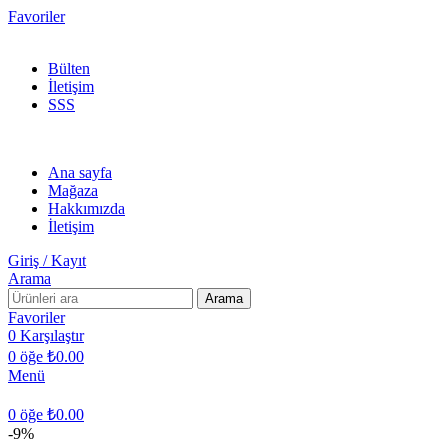
Favoriler
300 TL ÜZERİ KARGO BEDAVA!
Bülten
İletişim
SSS
Ana sayfa
Mağaza
Hakkımızda
İletişim
Giriş / Kayıt
Arama
Arama
Favoriler
0
Karşılaştır
0
öğe
₺
0.00
Menü
0
öğe
₺
0.00
-9%