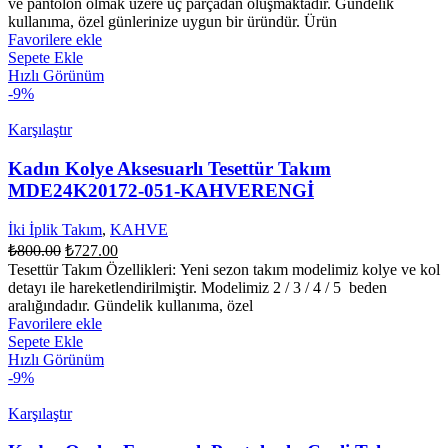
₺2,670.00.
ve pantolon olmak üzere üç parçadan oluşmaktadır. Gündelik
₺2,427.00.
kullanıma, özel günlerinize uygun bir üründür. Ürün
Favorilere ekle
Sepete Ekle
Hızlı Görünüm
-9%
Karşılaştır
Kadın Kolye Aksesuarlı Tesettür Takım
MDE24K20172-051-KAHVERENGİ
İki İplik Takım
,
KAHVE
Orijinal
Şu
₺
800.00
₺
727.00
fiyat:
andaki
Tesettür Takım Özellikleri: Yeni sezon takım modelimiz kolye ve kol
fiyat:
₺800.00.
detayı ile hareketlendirilmiştir. Modelimiz 2 / 3 / 4 / 5 beden
₺727.00.
aralığındadır. Gündelik kullanıma, özel
Favorilere ekle
Sepete Ekle
Hızlı Görünüm
-9%
Karşılaştır