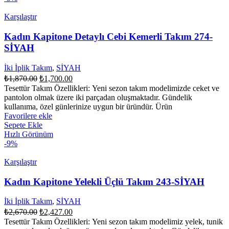
Karşılaştır
Kadın Kapitone Detaylı Cebi Kemerli Takım 274-
SİYAH
İki İplik Takım
,
SİYAH
Orijinal
Şu
₺
1,870.00
₺
1,700.00
fiyat:
andaki
Tesettür Takım Özellikleri: Yeni sezon takım modelimizde ceket ve
fiyat:
₺1,870.00.
pantolon olmak üzere iki parçadan oluşmaktadır. Gündelik
₺1,700.00.
kullanıma, özel günlerinize uygun bir üründür. Ürün
Favorilere ekle
Sepete Ekle
Hızlı Görünüm
-9%
Karşılaştır
Kadın Kapitone Yelekli Üçlü Takım 243-SİYAH
İki İplik Takım
,
SİYAH
Orijinal
Şu
₺
2,670.00
₺
2,427.00
fiyat:
andaki
Tesettür Takım Özellikleri: Yeni sezon takım modelimiz yelek, tunik
fiyat: