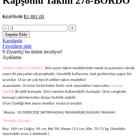
Kapşonlu Takım 278-BORDO
Orijinal
Şu
₺
2,070.00
₺
1,881.00
fiyat:
andaki
fiyat:
Kadın
₺2,070.00.
Yarım
₺1,881.00.
Sepete Ekle
Çıtçıtlı
Karşılaştır
Yaka
Favorilere ekle
Ve
9
Ziyaretçi bu ürünü inceliyor!
Kapşonlu
Açıklama
Takım
278-
Tesettür Takım Özellikleri:
Yeni sezon takım modelimizde sweat ve pantolon olmak
BORDO
üzere iki parçadan oluşmaktadır.
Gündelik kullanıma, özel günlerinize uygun bir
adet
üründür. Ürün en çok tercih edilen takım modelleri
arasındadır. Ürünün birbirinden farklı renk seçenekleri mevcuttur.
Kumaş
Özelliği:
İki iplik
kumaştır.
Dört mevsim kullanılabilir kumaştır. Ürün renginde
konsept çekimlerinden dolayı farklılık olabilir.
Ürün Özelliği:
Yeni sezon tesettür moda ürünüdür.
Yıkama :
30 DERECEDE SIKTIRMADAN YIKANABİLİR.(HASSAS YIKAMA)
Modelin ölçüleri;
Boy: 169 cm Göğüs: 99 cm, Bel: 84, Basen:113 cm, Kilo: 70-72 kg. (Modelin
üzerindeki ürün 2 bedendir.)