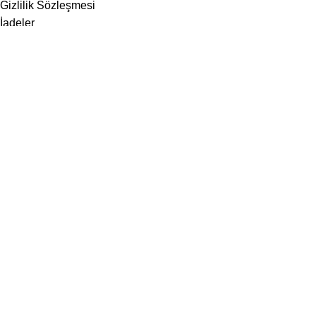
Gizlilik Sözleşmesi
İadeler
Site Haritası
Hakkımızda
İletişim
Sosyal Medya
Instagram
Facebook
ModaEminler
için
ViVSoft
tarafından geliştirilmiştir.
Büyütmek için tıklayın
Mağaza
Favoriler
0
Sepet
Hesabım