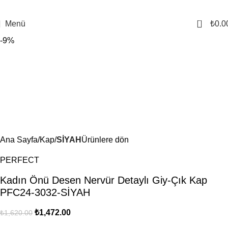
0
Menü
₺
0.0
-9%
Ana Sayfa
Kap
SİYAH
Ürünlere dön
PERFECT
Kadın Önü Desen Nervür Detaylı Giy-Çık Kap
PFC24-3032-SİYAH
₺
1,472.00
₺
1,620.00