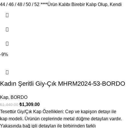
44 / 46 / 48 / 50 / 52 ****Ürün Kalıbı Birebir Kalıp Olup, Kendi
-9%
Kadın Şeritli Giy-Çık MHRM2024-53-BORDO
Kap
,
BORDO
₺
1,309.00
₺
1,440.00
Tesettür Giy/Çık Kap Özellikleri: Cep ve kapişon detayı ile
kap modeli. Ürünün ceplerinde metal düğme detayları vardır.
Yakasında bağ ipli detayları ile birbirinden farklı