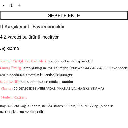
SEPETE EKLE
Karşılaştır
Favorilere ekle
4
Ziyaretçi bu ürünü inceliyor!
Açıklama
Tesettür Giy/Çık Kap Özellikleri:
Kapişon detayı ile kap
modeli.
Kumaş Özelliği:
Krep kumaştan imal edilmiştir. Ürün 42 / 44 / 46 / 48 / 50 /52 beden
aralıpındadır.Dört mevsim kullanılabilir kumaştır.
Ürün Özelliği:
Yeni sezon tesettür moda ürünüdür
Yıkama :
30 DERECEDE SIKTIRMADAN YIKANABİLİR.(HASSAS YIKAMA)
Modelin ölçüleri;
Boy: 169 cm Göğüs: 99 cm, Bel: 84, Basen:113 cm, Kilo: 70-72 kg. (Modelin
üzerindeki ürün 42 bedendir)