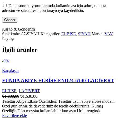
Daha sonraki yorumlarımda kullanılması için adım, e-posta
adresim ve site adresim bu tarayıcıya kaydedilsin.
Kargo & Gönderim
Stok kodu:
87-SİYAH
Kategoriler:
ELBİSE
,
SİYAH
Marka:
VAV
Paylaş:
İlgili ürünler
-9%
Karşılaştır
FUNDA ABİYE ELBİSE FND24-6140-LACİVERT
ELBİSE
,
LACİVERT
Orijinal
Şu
₺
1,800.00
₺
1,636.00
fiyat:
andaki
Tesettür Abiye Elbise Özellikleri: Tesettür uzun abiye elbise modeli.
fiyat:
₺1,800.00.
Özel günleriniz de davetleriniz de tercih edebilirsiniz. Kumaş
₺1,636.00.
Özelliği: Dört mevsim kullanılabilir kumaştır.Ürün renginde
Favorilere ekle