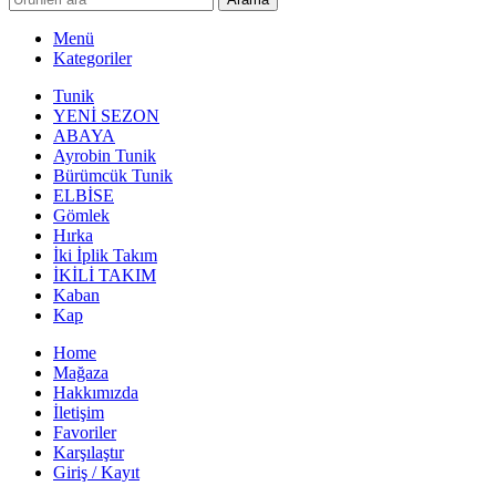
Menü
Kategoriler
Tunik
YENİ SEZON
ABAYA
Ayrobin Tunik
Bürümcük Tunik
ELBİSE
Gömlek
Hırka
İki İplik Takım
İKİLİ TAKIM
Kaban
Kap
Home
Mağaza
Hakkımızda
İletişim
Favoriler
Karşılaştır
Giriş / Kayıt