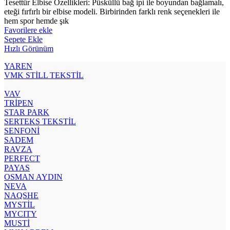
Tesettür Elbise Özellikleri: Püsküllü bağ ipi ile boyundan bağlamalı,
fiyat:
₺600.00.
eteği fırfırlı bir elbise modeli. Birbirinden farklı renk seçenekleri ile
₺545.00.
hem spor hemde şık
Favorilere ekle
Sepete Ekle
Hızlı Görünüm
YAREN
VMK STİLL TEKSTİL
VAV
TRİPEN
STAR PARK
SERTEKS TEKSTİL
SENFONİ
SADEM
RAVZA
PERFECT
PAYAS
OSMAN AYDIN
NEVA
NAQSHE
MYSTİL
MYCITY
MUSTİ