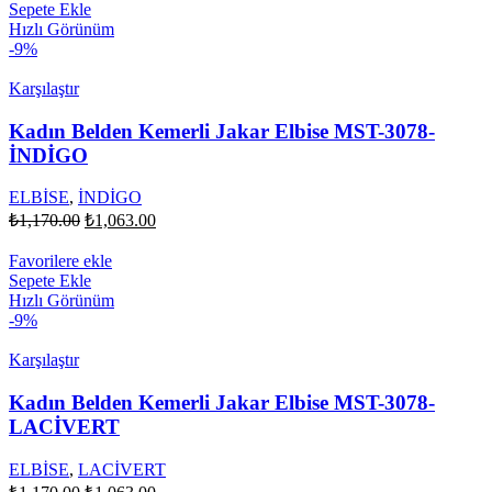
Sepete Ekle
Hızlı Görünüm
-9%
Karşılaştır
Kadın Belden Kemerli Jakar Elbise MST-3078-
İNDİGO
ELBİSE
,
İNDİGO
Orijinal
Şu
₺
1,170.00
₺
1,063.00
fiyat:
andaki
fiyat:
₺1,170.00.
Favorilere ekle
₺1,063.00.
Sepete Ekle
Hızlı Görünüm
-9%
Karşılaştır
Kadın Belden Kemerli Jakar Elbise MST-3078-
LACİVERT
ELBİSE
,
LACİVERT
Orijinal
Şu