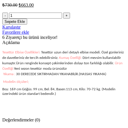
Orijinal
Şu
₺
730.00
₺
663.00
fiyat:
andaki
fiyat:
Kadın
₺730.00.
Krep
₺663.00.
Sepete Ekle
Derili
Karşılaştır
Elbise
Favorilere ekle
87-
6
Ziyaretçi bu ürünü inceliyor!
SİYAH
Açıklama
adet
Tesettür Elbise Özellikleri:
Tesettür uzun deri detaylı elbise modeli. Özel günleriniz
de davetleriniz de tercih edebilirsiniz.
Kumaş Özelliği:
Dört mevsim kullanılabilir
kumaştır.Ürün renginde konsept çekimlerinden dolayı ton farklılığı olabilir.
Ürün
Özelliği:
Yeni sezon tesettür moda ürünüdür
Yıkama :
30 DERECEDE SIKTIRMADAN YIKANABİLİR.(HASSAS YIKAMA)
Modelin ölçüleri;
Boy: 169 cm Göğüs: 99 cm, Bel: 84, Basen:113 cm, Kilo: 70-72 kg. (Modelin
üzerindeki ürün standart bedendir.)
Değerlendirmeler (0)