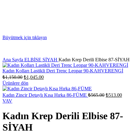
Büyütmek için tıklayın
Ana Sayfa
ELBİSE
SİYAH
Kadın Krep Derili Elbise 87-SİYAH
Kadın Kolları Lastikli Deri Trenç Leopar 90-KAHVERENGİ
Orijinal
Şu
₺
1,150.00
₺
1,045.00
fiyat:
andaki
Ürünlere dön
fiyat:
₺1,150.00.
₺1,045.00.
Orijinal
Şu
Kadın Zincir Detaylı Kısa Hırka 86-FÜME
₺
565.00
₺
513.00
fiyat:
andaki
VAV
fiyat:
₺565.00.
₺513.00
Kadın Krep Derili Elbise 87-
SİYAH