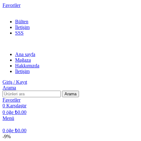
Favoriler
300 TL ÜZERİ KARGO BEDAVA!
Bülten
İletişim
SSS
Ana sayfa
Mağaza
Hakkımızda
İletişim
Giriş / Kayıt
Arama
Arama
Favoriler
0
Karşılaştır
0
öğe
₺
0.00
Menü
0
öğe
₺
0.00
-9%