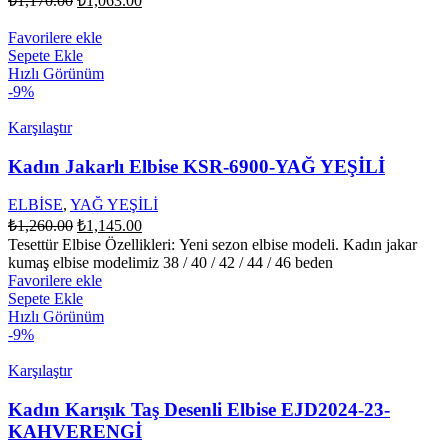
₺
1,170.00
₺
1,063.00
fiyat:
andaki
fiyat:
₺1,170.00.
Favorilere ekle
₺1,063.00.
Sepete Ekle
Hızlı Görünüm
-9%
Karşılaştır
Kadın Jakarlı Elbise KSR-6900-YAĞ YEŞİLİ
ELBİSE
,
YAĞ YEŞİLİ
Orijinal
Şu
₺
1,260.00
₺
1,145.00
fiyat:
andaki
Tesettür Elbise Özellikleri: Yeni sezon elbise modeli. Kadın jakar
fiyat:
₺1,260.00.
kumaş elbise modelimiz 38 / 40 / 42 / 44 / 46 beden
₺1,145.00.
Favorilere ekle
Sepete Ekle
Hızlı Görünüm
-9%
Karşılaştır
Kadın Karışık Taş Desenli Elbise EJD2024-23-
KAHVERENGİ