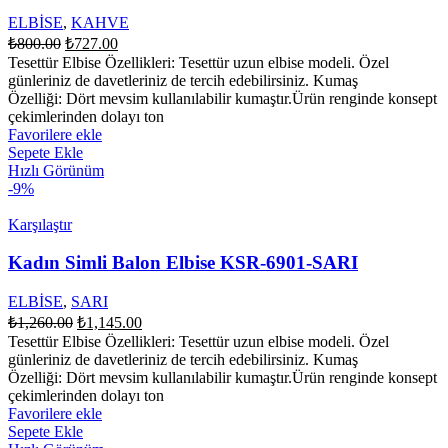
ELBİSE
,
KAHVE
Orijinal
Şu
₺
800.00
₺
727.00
fiyat:
andaki
Tesettür Elbise Özellikleri: Tesettür uzun elbise modeli. Özel
fiyat:
₺800.00.
günleriniz de davetleriniz de tercih edebilirsiniz. Kumaş
₺727.00.
Özelliği: Dört mevsim kullanılabilir kumaştır.Ürün renginde konsept
çekimlerinden dolayı ton
Favorilere ekle
Sepete Ekle
Hızlı Görünüm
-9%
Karşılaştır
Kadın Simli Balon Elbise KSR-6901-SARI
ELBİSE
,
SARI
Orijinal
Şu
₺
1,260.00
₺
1,145.00
fiyat:
andaki
Tesettür Elbise Özellikleri: Tesettür uzun elbise modeli. Özel
fiyat:
₺1,260.00.
günleriniz de davetleriniz de tercih edebilirsiniz. Kumaş
₺1,145.00.
Özelliği: Dört mevsim kullanılabilir kumaştır.Ürün renginde konsept
çekimlerinden dolayı ton
Favorilere ekle
Sepete Ekle