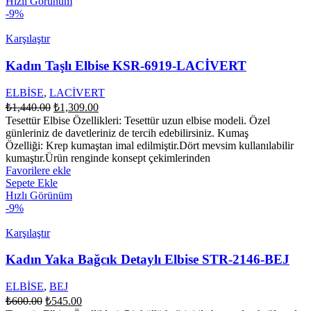
Hızlı Görünüm
-9%
Karşılaştır
Kadın Taşlı Elbise KSR-6919-LACİVERT
ELBİSE
,
LACİVERT
Orijinal
Şu
₺
1,440.00
₺
1,309.00
fiyat:
andaki
Tesettür Elbise Özellikleri: Tesettür uzun elbise modeli. Özel
fiyat:
₺1,440.00.
günleriniz de davetleriniz de tercih edebilirsiniz. Kumaş
₺1,309.00.
Özelliği: Krep kumaştan imal edilmiştir.Dört mevsim kullanılabilir
kumaştır.Ürün renginde konsept çekimlerinden
Favorilere ekle
Sepete Ekle
Hızlı Görünüm
-9%
Karşılaştır
Kadın Yaka Bağcık Detaylı Elbise STR-2146-BEJ
ELBİSE
,
BEJ
Orijinal
Şu
₺
600.00
₺
545.00
fiyat:
andaki