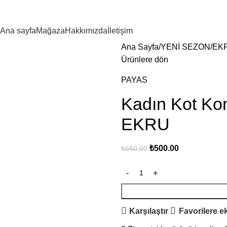
Ana sayfa
Mağaza
Hakkımızda
İletişim
Ana Sayfa
YENİ SEZON
EK
Ürünlere dön
PAYAS
Kadın Kot Kom
EKRU
₺
500.00
₺
550.00
Karşılaştır
Favorilere e