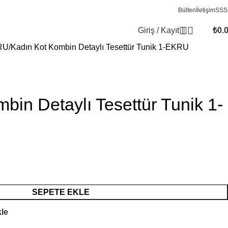
Bülten
İletişim
SSS
Giriş / Kayıt
₺
0.
RU
Kadın Kot Kombin Detaylı Tesettür Tunik 1-EKRU
bin Detaylı Tesettür Tunik 1-
SEPETE EKLE
kle