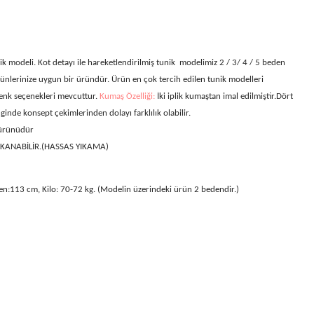
ik modeli. Kot detayı ile hareketlendirilmiş tunik modelimiz
2 / 3/ 4 / 5 beden
günlerinize uygun bir üründür. Ürün en çok tercih edilen tunik modelleri
renk seçenekleri mevcuttur.
Kumaş Özelliği:
İki iplik
kumaştan imal edilmiştir.Dört
ginde konsept çekimlerinden dolayı farklılık olabilir.
 ürünüdür
IKANABİLİR.(HASSAS YIKAMA)
en:113 cm, Kilo: 70-72 kg. (Modelin üzerindeki ürün 2 bedendir.)