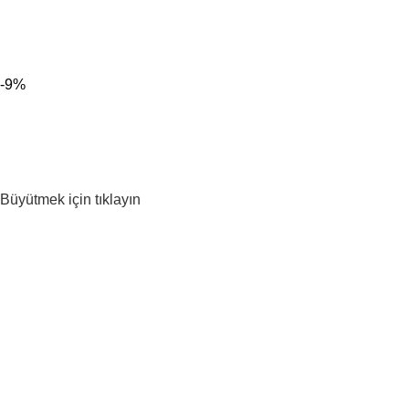
300 TL ÜZERİ KARGO BEDAVA!
-9%
Büyütmek için tıklayın