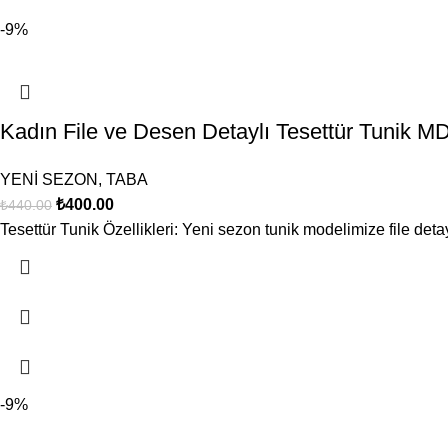
-9%
Kadın File ve Desen Detaylı Tesettür Tunik
YENİ SEZON
,
TABA
₺
400.00
₺
440.00
Tesettür Tunik Özellikleri: Yeni sezon tunik modelimize file deta
-9%