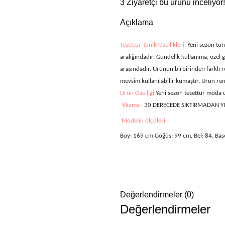
3
Ziyaretçi bu ürünü inceliyor!
Açıklama
Tesettür Tunik Özellikleri:
Yeni sezon tun
aralığındadır. Gündelik kullanıma, özel 
arasındadır. Ürünün birbirinden farklı 
mevsim kullanılabilir kumaştır. Ürün ren
Ürün Özelliği:
Yeni sezon tesettür moda
Yıkama :
30 DERECEDE SIKTIRMADAN Y
Modelin ölçüleri;
Boy: 169 cm Göğüs: 99 cm, Bel: 84, Bas
Değerlendirmeler (0)
Değerlendirmeler