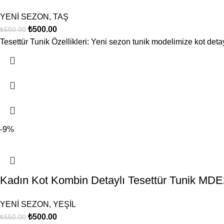
YENİ SEZON
,
TAŞ
₺
500.00
₺
550.00
Tesettür Tunik Özellikleri: Yeni sezon tunik modelimize kot detay
-9%
Kadın Kot Kombin Detaylı Tesettür Tunik M
YENİ SEZON
,
YEŞİL
₺
500.00
₺
550.00