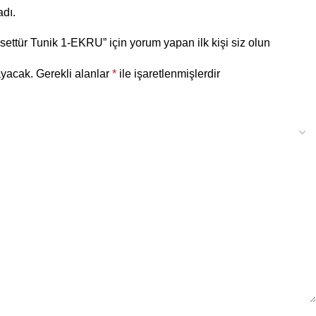
dı.
ettür Tunik 1-EKRU” için yorum yapan ilk kişi siz olun
ayacak.
Gerekli alanlar
*
ile işaretlenmişlerdir