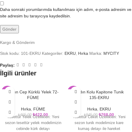
Daha sonraki yorumlarımda kullanılması için adım, e-posta adresim ve
site adresim bu tarayıcıya kaydedilsin.
Kargo & Gönderim
Stok kodu:
101-EKRU
Kategoriler:
EKRU
,
Hırka
Marka:
MYCITY
Paylaş:
İlgili ürünler
Kadın Cep Kürklü Yelek 72-
Kadın Kolu Kapitone Tunik
-9%
-9%
FÜME
135-EKRU
Hırka
,
FÜME
Hırka
,
EKRU
₺
422.00
₺
768.00
₺
465.00
₺
845.00
Tesettür Yelek Özellikleri: Yeni
Tesettür Ceket Özellikleri: Yeni
sezon tesettür yelek modelimizin
sezon tunik modelimize kare
cebinde kürk detayı
kumaş detayı ile hareket