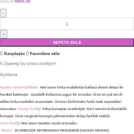
₺
904.00
₺
995.00
SEPETE EKLE
Karşılaştır
Favorilere ekle
6
Ziyaretçi bu ürünü inceliyor!
Açıklama
Tesettür Hırka Özellikleri:
Yeni sezon hırka modelimize baklava deseni
detayı ile
hareket katılmıştır.
Gündelik kullanıma uygun bir üründür. Ürün en çok tercih
edilen hırka modelleri arasındadır. Ürünün birbirinden farklı renk seçenekleri
mevcuttur.
Kumaş Özelliği:
Peluş kumaştan üretilmiştir.
Dört mevsim kullanılabilir
kumaştır. Ürün renginde konsept çekimlerinden dolayı farklılık olabilir.
Ürün Özelliği:
Yeni sezon tesettür moda ürünüdür.
Yıkama :
30 DERECEDE SIKTIRMADAN YIKANABİLİR.(HASSAS YIKAMA)