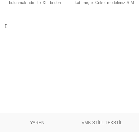
bulunmaktadır. L / XL beden
katılmıştır. Ceket modelimiz S-M
aralığındadır. Kumaş
/ L-XL beden
Özelliği: Triko kumaştan
aralığındadır. Gündelik kullanıma,
üretilmiştir. Dört mevsim
özel günlerinize uygun bir
kullanılabilir kumaştır. Ürün
üründür. Ürün en
renginde konsept çekimlerinden
YAREN
VMK STİLL TEKSTİL