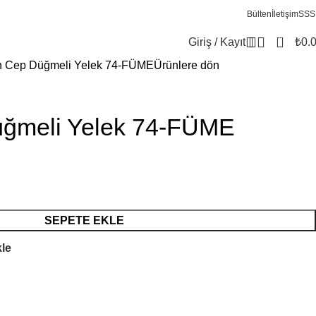
Bülten
İletişim
SSS
0
Giriş / Kayıt
₺
0.
n Cep Düğmeli Yelek 74-FÜME
Ürünlere dön
üğmeli Yelek 74-FÜME
SEPETE EKLE
kle