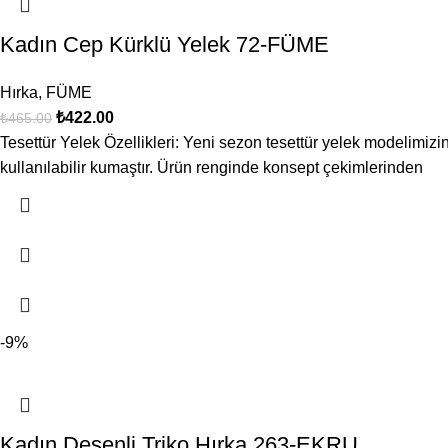
Kadın Cep Kürklü Yelek 72-FÜME
Hırka
,
FÜME
₺
422.00
₺
465.00
Tesettür Yelek Özellikleri: Yeni sezon tesettür yelek modelimiz
kullanılabilir kumaştır. Ürün renginde konsept çekimlerinden
-9%
Kadın Desenli Triko Hırka 263-EKRU