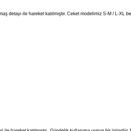
maş detayı ile hareket katılmıştır. Ceket modelimiz S-M / L-XL b
i ile hareket katılmıştır. Gündelik kullanıma uygun bir üründür. 