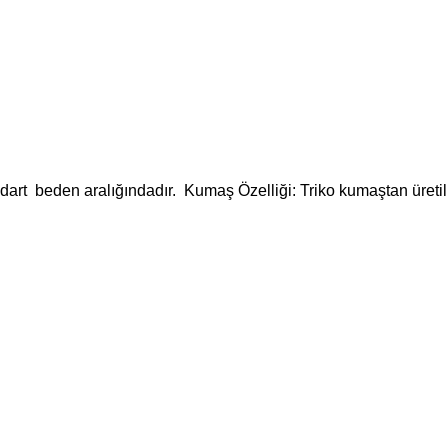
Daha sonraki yorumlarımda ku
tarayıcıya kaydedilsin.
andart beden aralığındadır. Kumaş Özelliği: Triko kumaştan üretil