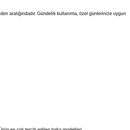
eden aralığındadır. Gündelik kullanıma, özel günlerinize uygun
Ürün en çok tercih edilen hırka modelleri