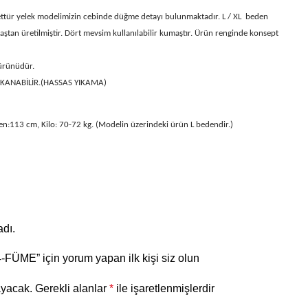
ettür yelek modelimizin cebinde düğme detayı bulunmaktadır. L / XL beden
ştan üretilmiştir.
Dört mevsim kullanılabilir kumaştır. Ürün renginde konsept
 ürünüdür.
IKANABİLİR.(HASSAS YIKAMA)
en:113 cm, Kilo: 70-72 kg. (Modelin üzerindeki ürün L
bedendir.)
dı.
FÜME” için yorum yapan ilk kişi siz olun
ayacak.
Gerekli alanlar
*
ile işaretlenmişlerdir