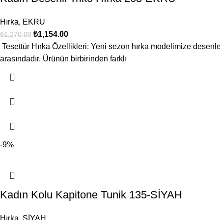
Hırka
,
EKRU
₺
1,154.00
₺
1,270.00
Tesettür Hırka Özellikleri: Yeni sezon hırka modelimize desenler
arasındadır. Ürünün birbirinden farklı
-9%
Kadın Kolu Kapitone Tunik 135-SİYAH
Hırka
,
SİYAH