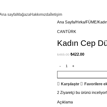
Ana sayfa
Mağaza
Hakkımızda
İletişim
Ana Sayfa
Hırka
FÜME
Kadı
CANTÜRK
Kadın Cep D
₺
422.00
₺
465.00
Karşılaştır
Favorilere e
2
Ziyaretçi bu ürünü inceliyor!
Açıklama