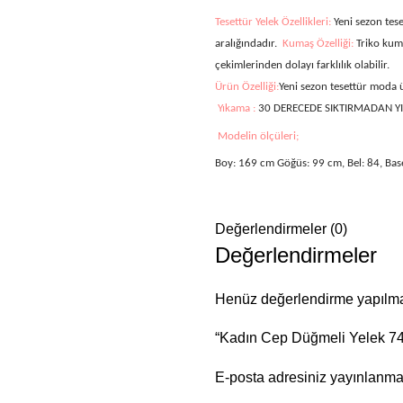
Tesettür Yelek Özellikleri:
Yeni sezon tes
aralığındadır.
Kumaş Özelliği:
Triko kuma
çekimlerinden dolayı farklılık olabilir.
Ürün Özelliği:
Yeni sezon tesettür moda
Yıkama :
30 DERECEDE SIKTIRMADAN Y
Modelin ölçüleri;
Boy: 169 cm Göğüs: 99 cm, Bel: 84, Bas
Değerlendirmeler (0)
Değerlendirmeler
Henüz değerlendirme yapılma
“Kadın Cep Düğmeli Yelek 74-
E-posta adresiniz yayınlanm