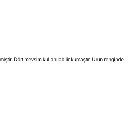
llanılması için adım, e-posta adresim ve site adresim bu
miştir. Dört mevsim kullanılabilir kumaştır. Ürün renginde