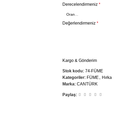
Derecelendirmeniz
*
Değerlendirmeniz
*
Kargo & Gönderim
Stok kodu:
74-FÜME
Kategoriler:
FÜME
,
Hırka
Marka:
CANTÜRK
İsim
*
Paylaş:
E-posta
*