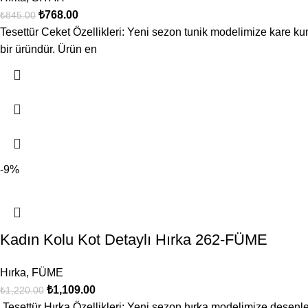
₺
768.00
₺
845.00
Tesettür Ceket Özellikleri: Yeni sezon tunik modelimize kare ku
bir üründür. Ürün en
-9%
Kadın Kolu Kot Detaylı Hırka 262-FÜME
Hırka
,
FÜME
₺
1,109.00
₺
1,220.00
Tesettür Hırka Özellikleri: Yeni sezon hırka modelimize desenler