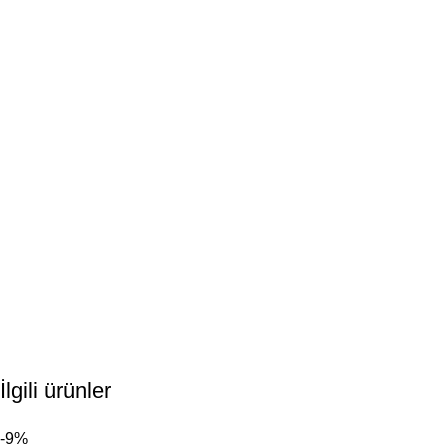
İlgili ürünler
-9%