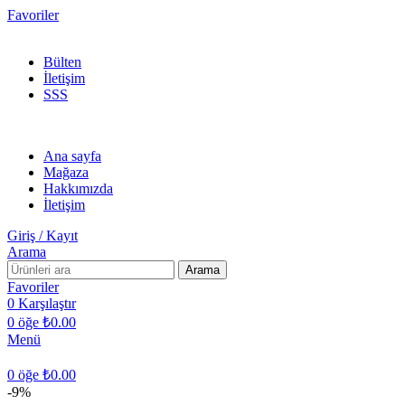
Favoriler
300 TL ÜZERİ KARGO BEDAVA!
Bülten
İletişim
SSS
Ana sayfa
Mağaza
Hakkımızda
İletişim
Giriş / Kayıt
Arama
Arama
Favoriler
0
Karşılaştır
0
öğe
₺
0.00
Menü
0
öğe
₺
0.00
-9%