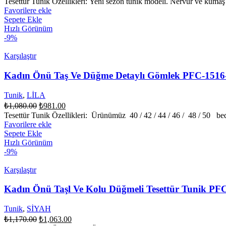
Tesettür Tunik Özellikleri: Yeni sezon tunik modeli. Nervür ve kumaş i
fiyat:
₺713.00.
Favorilere ekle
₺648.00.
Sepete Ekle
Hızlı Görünüm
-9%
Karşılaştır
Kadın Önü Taş Ve Düğme Detaylı Gömlek PFC-151
Tunik
,
LİLA
Orijinal
Şu
₺
1,080.00
₺
981.00
fiyat:
andaki
Tesettür Tunik Özellikleri: Ürünümüz 40 / 42 / 44 / 46 / 48 / 50 bed
fiyat:
₺1,080.00.
Favorilere ekle
₺981.00.
Sepete Ekle
Hızlı Görünüm
-9%
Karşılaştır
Kadın Önü Taşl Ve Kolu Düğmeli Tesettür Tunik P
Tunik
,
SİYAH
Orijinal
Şu
₺
1,170.00
₺
1,063.00