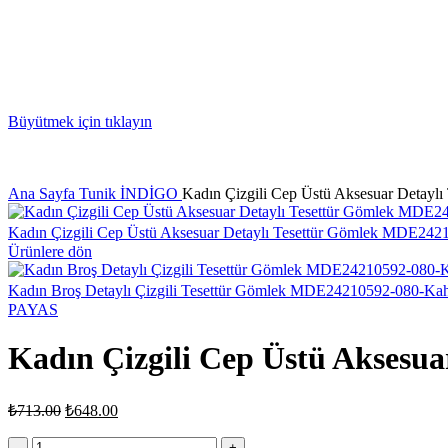
Büyütmek için tıklayın
Ana Sayfa
Tunik
İNDİGO
Kadın Çizgili Cep Üstü Aksesuar Detay
Kadın Çizgili Cep Üstü Aksesuar Detaylı Tesettür Gömlek MDE24
Ürünlere dön
Kadın Broş Detaylı Çizgili Tesettür Gömlek MDE24210592-080-Ka
PAYAS
Kadın Çizgili Cep Üstü Aksesu
Orijinal
Şu
₺
713.00
₺
648.00
fiyat:
andaki
fiyat:
Kadın
₺713.00.