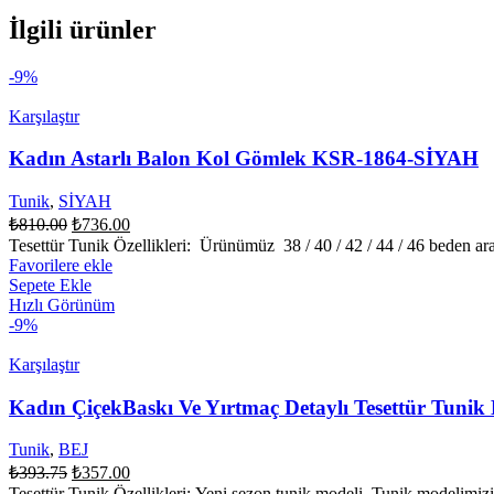
İlgili ürünler
-9%
Karşılaştır
Kadın Astarlı Balon Kol Gömlek KSR-1864-SİYAH
Tunik
,
SİYAH
Orijinal
Şu
₺
810.00
₺
736.00
fiyat:
andaki
Tesettür Tunik Özellikleri: Ürünümüz 38 / 40 / 42 / 44 / 46 beden ar
fiyat:
₺810.00.
Favorilere ekle
₺736.00.
Sepete Ekle
Hızlı Görünüm
-9%
Karşılaştır
Kadın ÇiçekBaskı Ve Yırtmaç Detaylı Tesettür Tun
Tunik
,
BEJ
Orijinal
Şu
₺
393.75
₺
357.00
fiyat:
andaki
Tesettür Tunik Özellikleri: Yeni sezon tunik modeli. Tunik modelimizin