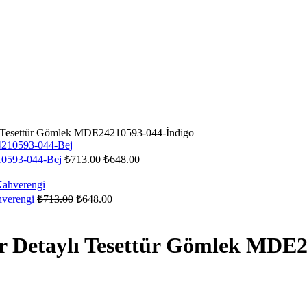
lı Tesettür Gömlek MDE24210593-044-İndigo
Orijinal
Şu
210593-044-Bej
₺
713.00
₺
648.00
fiyat:
andaki
fiyat:
₺713.00.
₺648.00.
Orijinal
Şu
hverengi
₺
713.00
₺
648.00
fiyat:
andaki
fiyat:
₺713.00.
₺648.00.
ar Detaylı Tesettür Gömlek MDE