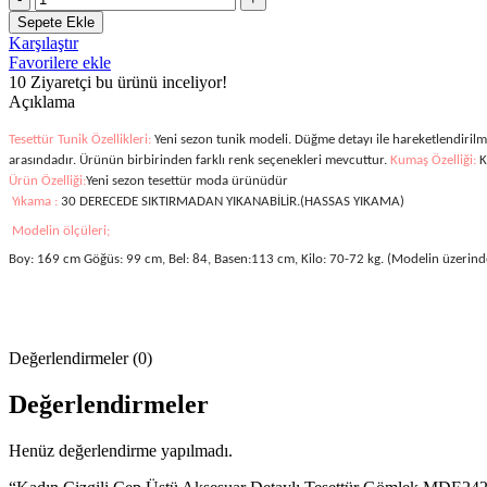
Çizgili
₺648.00.
Sepete Ekle
Cep
Karşılaştır
Üstü
Favorilere ekle
Aksesuar
10
Ziyaretçi bu ürünü inceliyor!
Detaylı
Açıklama
Tesettür
Gömlek
Tesettür Tunik Özellikleri:
Yeni sezon tunik modeli. Düğme detayı ile hareketlendiril
MDE24210593-
arasındadır. Ürünün birbirinden farklı renk seçenekleri mevcuttur.
Kumaş Özelliği:
K
044-
Ürün Özelliği:
Yeni sezon tesettür moda ürünüdür
İndigo
Yıkama :
30 DERECEDE SIKTIRMADAN YIKANABİLİR.(HASSAS YIKAMA)
adet
Modelin ölçüleri;
Boy: 169 cm Göğüs: 99 cm, Bel: 84, Basen:113 cm, Kilo: 70-72 kg. (Modelin üzerind
Değerlendirmeler (0)
Değerlendirmeler
Henüz değerlendirme yapılmadı.