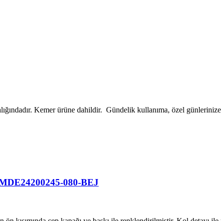
alığındadır. Kemer ürüne dahildir. Gündelik kullanıma, özel günleriniz
ik MDE24200245-080-BEJ
 ön kısımında cep kapağı ve baskı ile renklendirilmiştir. Kol detayı il