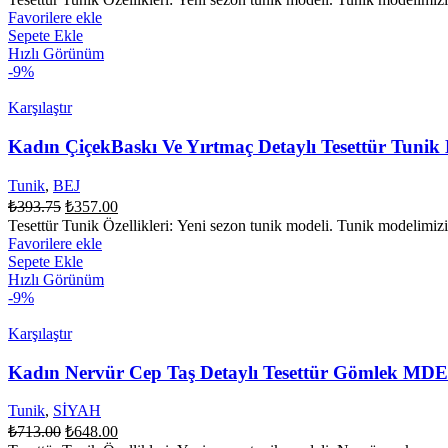
fiyat:
₺393.75.
Favorilere ekle
₺357.00.
Sepete Ekle
Hızlı Görünüm
-9%
Karşılaştır
Kadın ÇiçekBaskı Ve Yırtmaç Detaylı Tesettür Tu
Tunik
,
BEJ
Orijinal
Şu
₺
393.75
₺
357.00
fiyat:
andaki
Tesettür Tunik Özellikleri: Yeni sezon tunik modeli. Tunik modelimizin
fiyat:
₺393.75.
Favorilere ekle
₺357.00.
Sepete Ekle
Hızlı Görünüm
-9%
Karşılaştır
Kadın Nervür Cep Taş Detaylı Tesettür Gömlek MD
Tunik
,
SİYAH
Orijinal
Şu
₺
713.00
₺
648.00
fiyat:
andaki