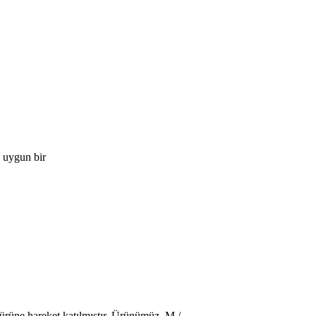
e uygun bir
e ürüne hareket katılmıştır. Ürünümüz M /