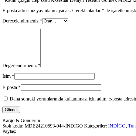
“Kadın Çizgili Cep Üstü Aksesuar Detaylı Tesettür Gömlek MDE24210
E-posta adresiniz yayınlanmayacak.
Gerekli alanlar
*
ile işaretlenmişl
Derecelendirmeniz
*
Değerlendirmeniz
*
İsim
*
E-posta
*
Daha sonraki yorumlarımda kullanılması için adım, e-posta adresim
Kargo & Gönderim
Stok kodu:
MDE24210593-044-İNDİGO
Kategoriler:
İNDİGO
,
Tun
Paylaş: