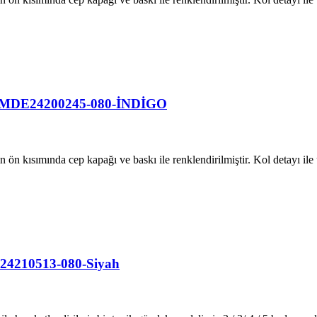
nik MDE24200245-080-İNDİGO
 ön kısımında cep kapağı ve baskı ile renklendirilmiştir. Kol detayı il
E24210513-080-Siyah