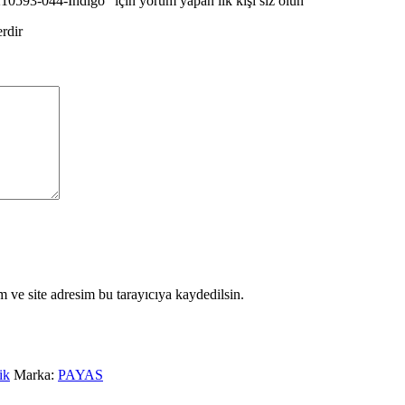
593-044-İndigo” için yorum yapan ilk kişi siz olun
erdir
 ve site adresim bu tarayıcıya kaydedilsin.
ik
Marka:
PAYAS