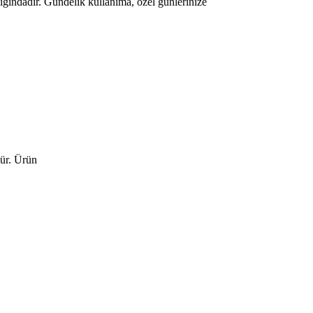
lığındadır. Gündelik kullanıma, özel günlerinize
dür. Ürün