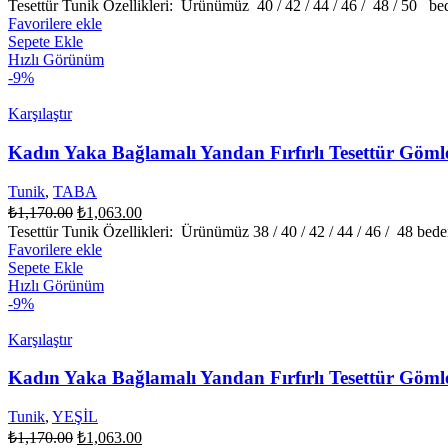
fiyat:
andaki
Tesettür Tunik Özellikleri: Ürünümüz 40 / 42 / 44 / 46 / 48 / 50 bed
fiyat:
₺1,170.00.
Favorilere ekle
₺1,063.00.
Sepete Ekle
Hızlı Görünüm
-9%
Karşılaştır
Kadın Yaka Bağlamalı Yandan Fırfırlı Tesettür Gö
Tunik
,
TABA
Orijinal
Şu
₺
1,170.00
₺
1,063.00
fiyat:
andaki
Tesettür Tunik Özellikleri: Ürünümüz 38 / 40 / 42 / 44 / 46 / 48 bede
fiyat:
₺1,170.00.
Favorilere ekle
₺1,063.00.
Sepete Ekle
Hızlı Görünüm
-9%
Karşılaştır
Kadın Yaka Bağlamalı Yandan Fırfırlı Tesettür Gö
Tunik
,
YEŞİL
Orijinal
Şu
₺
1,170.00
₺
1,063.00