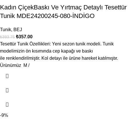
Kadın ÇiçekBaskı Ve Yırtmaç Detaylı Tesettür
Tunik MDE24200245-080-İNDİGO
Tunik
,
BEJ
₺
357.00
₺
393.75
Tesettür Tunik Özellikleri: Yeni sezon tunik modeli. Tunik
modelimizin ön kısımında cep kapağı ve baskı
ile renklendirilmiştir. Kol detayı ile ürüne hareket katılmıştır.
Ürünümüz M /
-9%