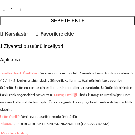
SEPETE EKLE
Karşılaştır
Favorilere ekle
1
Ziyaretçi bu ürünü inceliyor!
Açıklama
Tesettür Tunik Özellikleri:
Yeni sezon tunik modeli. Asimetrik kesim tunik modelimiz
2
/ 3 / 4 / 5
beden aralığındadır. Gündelik kullanıma, özel günlerinize uygun bir
üründür. Ürün en çok tercih edilen tunik modelleri arasındadır. Ürünün birbirinden
farklı renk seçenekleri mevcuttur.
Kumaş Özelliği:
Linda kumaştan üretilmiştir.
Dört
mevsim kullanılabilir kumaştır. Ürün renginde konsept çekimlerinden dolayı farklılık
olabilir.
Ürün Özelliği:
Yeni sezon tesettür moda ürünüdür
Yıkama :
30 DERECEDE SIKTIRMADAN YIKANABİLİR.(HASSAS YIKAMA)
Modelin ölçüleri;