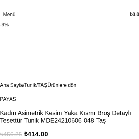
Menü
₺
0.
-9%
Ana Sayfa
Tunik
TAŞ
Ürünlere dön
PAYAS
Kadın Asimetrik Kesim Yaka Kısmı Broş Detaylı
Tesettür Tunik MDE24210606-048-Taş
₺
414.00
₺
456.25