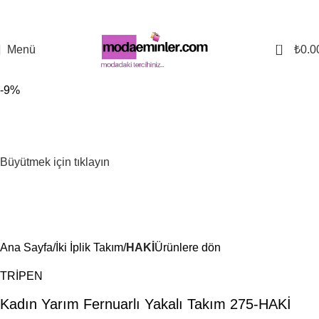
0
Menü
₺
0.0
-9%
Büyütmek için tıklayın
Ana Sayfa
İki İplik Takım
HAKİ
Ürünlere dön
TRİPEN
Kadın Yarım Fernuarlı Yakalı Takım 275-HAKİ