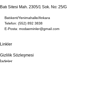
Batı Sitesi Mah. 2305/1 Sok. No: 25/G
Batıkent/Yenimahalle/Ankara
Telefon: (552) 892 3838
E-Posta: modaeminler@gmail.com
Linkler
Gizlilik Sözleşmesi
İadeler
Site Haritası
Hakkımızda
İletişim
Sosyal Medya
Instagram
Facebook