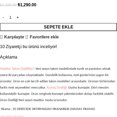
₺
1,290.00
₺
1,420.00
SEPETE EKLE
Karşılaştır
Favorilere ekle
10
Ziyaretçi bu ürünü inceliyor!
Açıklama
Tesettür Takım Özellikleri:
Yeni sezon takım modelimizde tunik ve pantolon olmak
üzere iki parçadan oluşmaktadır.
Gündelik kullanıma, özel günlerinize uygun bir
üründür. Ürün en çok tercih edilen takım modelleri arasındadır. Ürünün birbirinden
farklı renk seçenekleri mevcuttur.
Kumaş Özelliği:
Oysho
kumaştır.
Dört mevsim
kullanılabilir kumaştır. Ürün renginde konsept çekimlerinden dolayı farklılık olabilir.
Ürün Özelliği:
Yeni sezon tesettür moda ürünüdür.
Yıkama :
30 DERECEDE SIKTIRMADAN YIKANABİLİR.(HASSAS YIKAMA)