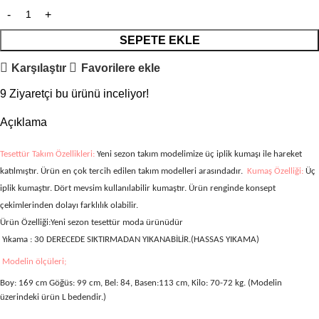
SEPETE EKLE
Karşılaştır
Favorilere ekle
9
Ziyaretçi bu ürünü inceliyor!
Açıklama
Tesettür Takım Özellikleri:
Yeni sezon takım modelimize üç iplik kumaşı ile hareket
katılmıştır.
Ürün en çok tercih edilen takım modelleri arasındadır.
Kumaş Özelliği:
Üç
iplik
kumaştır.
Dört mevsim kullanılabilir kumaştır. Ürün renginde konsept
çekimlerinden dolayı farklılık olabilir.
Ürün Özelliği:
Yeni sezon tesettür moda ürünüdür
Yıkama :
30 DERECEDE SIKTIRMADAN YIKANABİLİR.(HASSAS YIKAMA)
Modelin ölçüleri;
Boy: 169 cm Göğüs: 99 cm, Bel: 84, Basen:113 cm, Kilo: 70-72 kg. (Modelin
üzerindeki ürün L bedendir.)