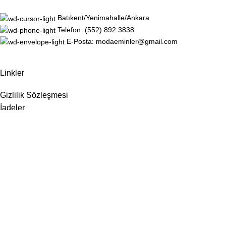
Batıkent/Yenimahalle/Ankara
Telefon: (552) 892 3838
E-Posta: modaeminler@gmail.com
Linkler
Gizlilik Sözleşmesi
İadeler
Site Haritası
Hakkımızda
İletişim
Sosyal Medya
Instagram
Facebook
ModaEminler
için
ViVSoft
tarafından geliştirilmiştir.