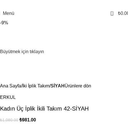
0
Menü
₺
0.0
-9%
Büyütmek için tıklayın
Ana Sayfa
İki İplik Takım
SİYAH
Ürünlere dön
ERKUL
Kadın Üç İplik İkili Takım 42-SİYAH
₺
981.00
₺
1,080.00