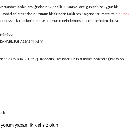
iz standart
beden aralığındadır. Gündelik kullanıma, özel günlerinize uygun bir
k modelleri arasındadır. Ürünün birbirinden farklı renk seçenekleri mevcuttur.
Kumaş
rt mevsim kullanılabilir kumaştır. Ürün renginde konsept çekimlerinden dolayı
 ürünüdür.
IKANABİLİR.(HASSAS YIKAMA)
en:113 cm, Kilo: 70-72 kg. (Modelin üzerindeki ürün standart bedendir.)(Pantolon
dı.
yorum yapan ilk kişi siz olun