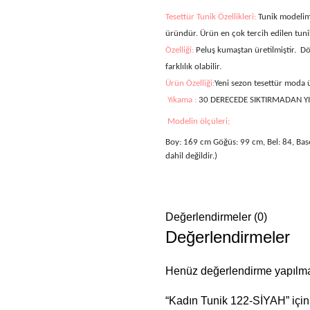
Tesettür Tunik Özellikleri:
Tunik modelim
üründür. Ürün en çok tercih edilen tuni
Özelliği:
Peluş kumaştan üretilmiştir.
Dö
farklılık olabilir.
Ürün Özelliği:
Yeni sezon tesettür moda
Yıkama :
30 DERECEDE SIKTIRMADAN Y
Modelin ölçüleri;
Boy: 169 cm Göğüs: 99 cm, Bel: 84, Bas
dahil değildir.)
Değerlendirmeler (0)
Değerlendirmeler
Henüz değerlendirme yapılma
“Kadın Tunik 122-SİYAH” için 