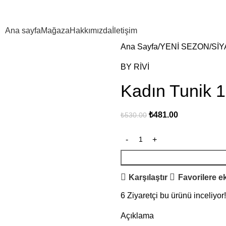
Ana sayfa
Mağaza
Hakkımızda
İletişim
Ana Sayfa
YENİ SEZON
SİY
BY RİVİ
Kadın Tunik 
₺
481.00
₺
530.00
Karşılaştır
Favorilere e
6
Ziyaretçi bu ürünü inceliyor!
Açıklama