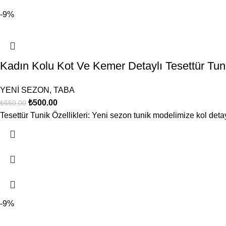
-9%
Kadın Kolu Kot Ve Kemer Detaylı Tesettür 
YENİ SEZON
,
TABA
₺
500.00
₺
550.00
Tesettür Tunik Özellikleri: Yeni sezon tunik modelimize kol detay
-9%