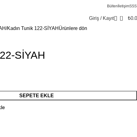
Bülten
İletişim
SSS
0
Giriş / Kayıt
₺
0.
AH
Kadın Tunik 122-SİYAH
Ürünlere dön
122-SİYAH
SEPETE EKLE
kle