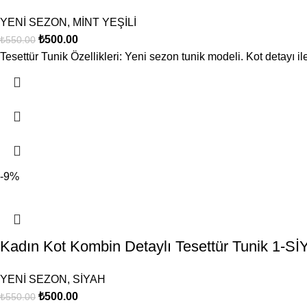
YENİ SEZON
,
MİNT YEŞİLİ
₺
500.00
₺
550.00
Tesettür Tunik Özellikleri: Yeni sezon tunik modeli. Kot detayı i
-9%
Kadın Kot Kombin Detaylı Tesettür Tunik 1-S
YENİ SEZON
,
SİYAH
₺
500.00
₺
550.00