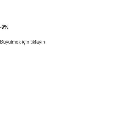
00 TL ÜZERİ KARGO BEDAVA!
-9%
Büyütmek için tıklayın