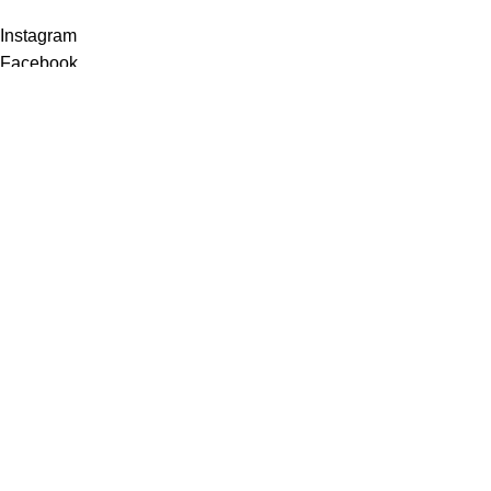
Instagram
Facebook
ModaEminler
için
ViVSoft
tarafından geliştirilmiştir.
Mağaza
Favoriler
0
Sepet
Hesabım