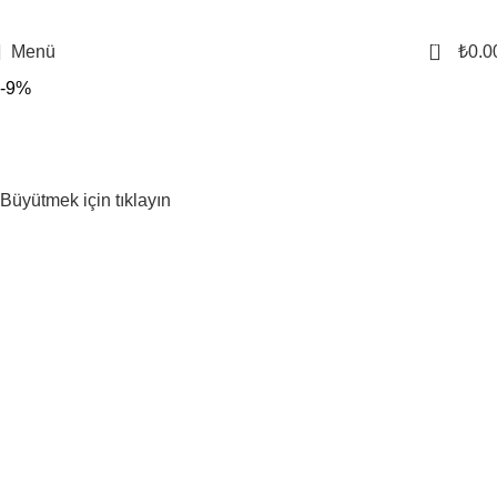
0
Menü
₺
0.0
-9%
Büyütmek için tıklayın