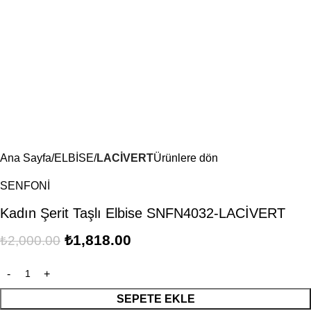
Ana Sayfa
ELBİSE
LACİVERT
Ürünlere dön
SENFONİ
Kadın Şerit Taşlı Elbise SNFN4032-LACİVERT
₺
1,818.00
₺
2,000.00
SEPETE EKLE