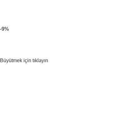
300 TL ÜZERİ KARGO BEDAVA!
-9%
Büyütmek için tıklayın