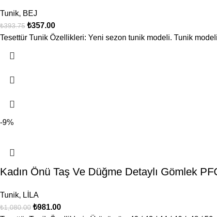
Tunik
,
BEJ
₺
357.00
₺
393.75
Tesettür Tunik Özellikleri: Yeni sezon tunik modeli. Tunik mode
-9%
Kadın Önü Taş Ve Düğme Detaylı Gömlek PF
Tunik
,
LİLA
₺
981.00
₺
1,080.00