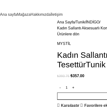
Ana sayfa
Mağaza
Hakkımızda
İletişim
Ana Sayfa
Tunik
İNDİGO
Kadın Sallantı Aksesuarlı K
Ürünlere dön
MYSTİL
Kadın Sallant
TesettürTuni
₺
357.00
₺
393.75
Karşılaştır
Favorilere e