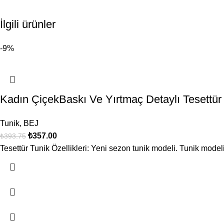
İlgili ürünler
-9%
Kadın ÇiçekBaskı Ve Yırtmaç Detaylı Teset
Tunik
,
BEJ
₺
357.00
₺
393.75
Tesettür Tunik Özellikleri: Yeni sezon tunik modeli. Tunik modeli