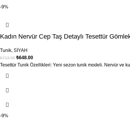
-9%
Kadın Nervür Cep Taş Detaylı Tesettür Göm
Tunik
,
SİYAH
₺
648.00
₺
713.00
Tesettür Tunik Özellikleri: Yeni sezon tunik modeli. Nervür ve ku
-9%