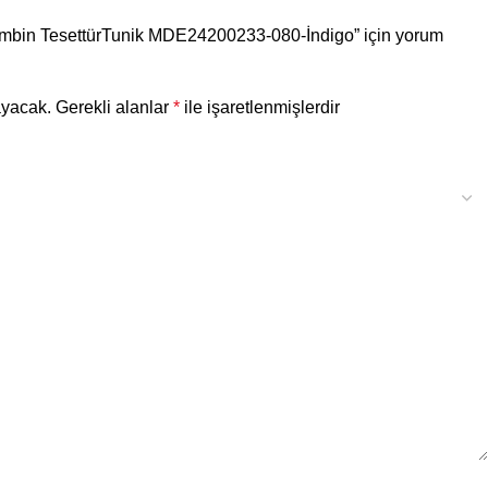
Kombin TesettürTunik MDE24200233-080-İndigo” için yorum
ayacak.
Gerekli alanlar
*
ile işaretlenmişlerdir