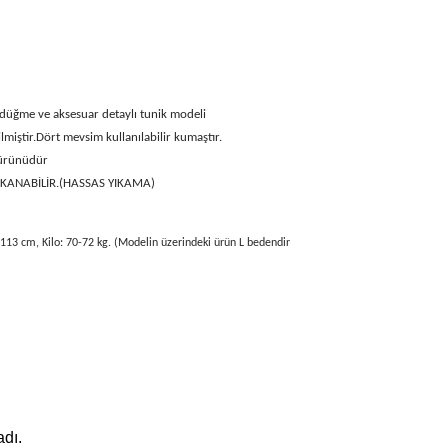
 düğme ve aksesuar detaylı
tunik modeli
miştir.Dört mevsim kullanılabilir kumaştır.
 ürünüdür
IKANABİLİR.(HASSAS YIKAMA)
113 cm, Kilo: 70-72 kg. (Modelin üzerindeki ürün L bedendir
dı.