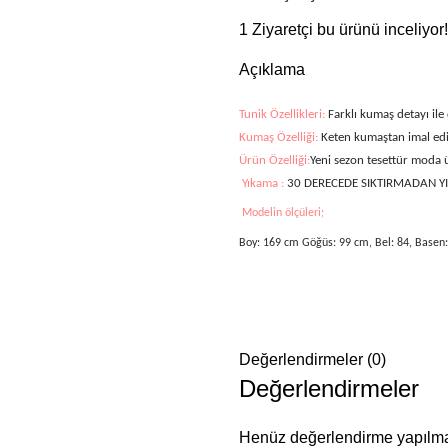
1
Ziyaretçi bu ürünü inceliyor!
Açıklama
Tunik Özellikleri:
Farklı kumaş detayı ile
Kumaş Özelliği:
Keten kumaştan imal edil
Ürün Özelliği:
Yeni sezon tesettür moda
Yıkama :
30 DERECEDE SIKTIRMADAN Y
Modelin ölçüleri;
Boy: 169 cm Göğüs: 99 cm, Bel: 84, Basen:
Değerlendirmeler (0)
Değerlendirmeler
Henüz değerlendirme yapılma