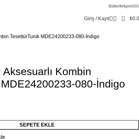
Bülten
İletişim
SSS
0
Giriş / Kayıt
₺
0.
ombin TesettürTunik MDE24200233-080-İndigo
ı Aksesuarlı Kombin
k MDE24200233-080-İndigo
SEPETE EKLE
kle