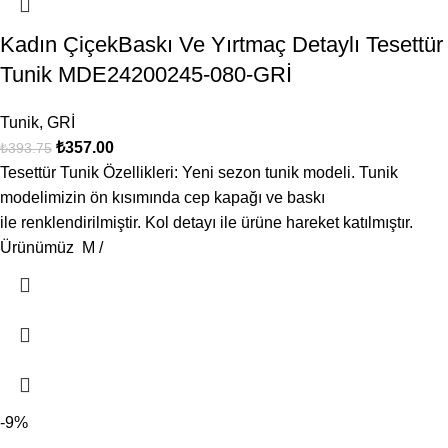
Kadın ÇiçekBaskı Ve Yırtmaç Detaylı Tesettür
Tunik MDE24200245-080-GRİ
Tunik
,
GRİ
₺
357.00
₺
393.75
Tesettür Tunik Özellikleri: Yeni sezon tunik modeli. Tunik
modelimizin ön kısımında cep kapağı ve baskı
ile renklendirilmiştir. Kol detayı ile ürüne hareket katılmıştır.
Ürünümüz M /
-9%