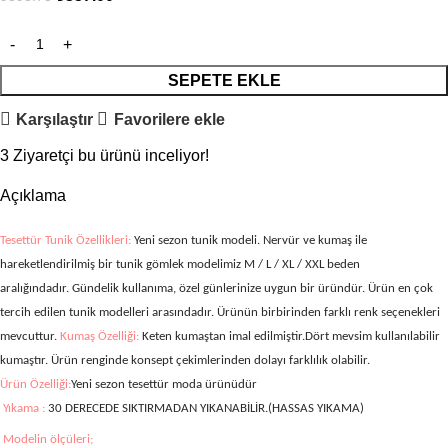
SEPETE EKLE
Karşılaştır
Favorilere ekle
3
Ziyaretçi bu ürünü inceliyor!
Açıklama
Tesettür Tunik Özellikleri:
Yeni sezon tunik modeli. Nervür ve kumaş ile
hareketlendirilmiş bir tunik gömlek modelimiz
M / L / XL / XXL
beden
aralığındadır. Gündelik kullanıma, özel günlerinize uygun bir üründür. Ürün en çok
tercih edilen tunik modelleri arasındadır. Ürünün birbirinden farklı renk seçenekleri
mevcuttur.
Kumaş Özelliği:
Keten kumaştan imal edilmiştir.Dört mevsim kullanılabilir
kumaştır. Ürün renginde konsept çekimlerinden dolayı farklılık olabilir.
Ürün Özelliği:
Yeni sezon tesettür moda ürünüdür
Yıkama :
30 DERECEDE SIKTIRMADAN YIKANABİLİR.(HASSAS YIKAMA)
Modelin ölçüleri;