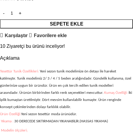
SEPETE EKLE
Karşılaştır
Favorilere ekle
10
Ziyaretçi bu ürünü inceliyor!
Açıklama
Tesettür Tunik Özellikleri:
Yeni sezon tunik modelimize ön
detayı ile hareket
katılmıştır. Tunik modelimiz 2/ 3 / 4 / 5
beden aralığındadır. Gündelik kullanıma, özel
günlerinize uygun bir üründür. Ürün en çok tercih edilen tunik modelleri
arasındadır. Ürünün birbirinden farklı renk seçenekleri mevcuttur.
Kumaş Özelliği:
İki
iplik kumaştan üretilmiştir.
Dört mevsim kullanılabilir kumaştır. Ürün renginde
konsept çekimlerinden dolayı farklılık olabilir.
Ürün Özelliği:
Yeni sezon tesettür moda ürünüdür.
Yıkama :
30 DERECEDE SIKTIRMADAN YIKANABİLİR.(HASSAS YIKAMA)
Modelin ölçüleri;