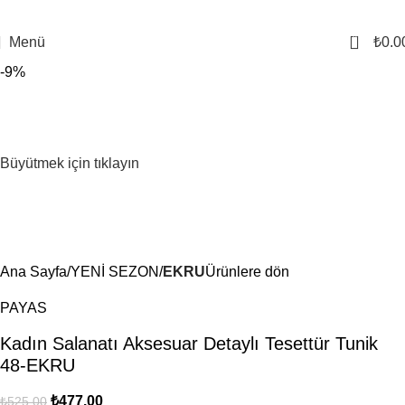
0
Menü
₺
0.0
-9%
Büyütmek için tıklayın
Ana Sayfa
YENİ SEZON
EKRU
Ürünlere dön
PAYAS
Kadın Salanatı Aksesuar Detaylı Tesettür Tunik
48-EKRU
₺
477.00
₺
525.00