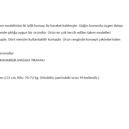
ım modelimize iki iplik kumaşı ile hareket katılmıştır. Göğüs kısmında üçgen detayı
de şıklığa uygun bir üründür. Ürün en çok tercih edilen takım modelleri
ştır.
Dört mevsim kullanılabilir kumaştır. Ürün renginde konsept çekimlerinden
 ürünüdür
IKANABİLİR.(HASSAS YIKAMA)
en:113 cm, Kilo: 70-72 kg. (Modelin üzerindeki ürün M bedendir.)