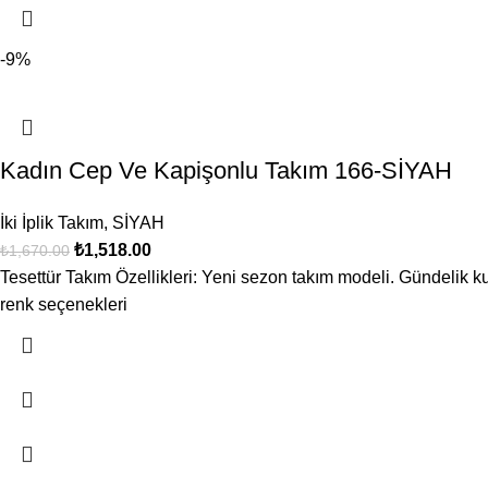
-9%
Kadın Cep Ve Kapişonlu Takım 166-SİYAH
İki İplik Takım
,
SİYAH
₺
1,518.00
₺
1,670.00
Tesettür Takım Özellikleri: Yeni sezon takım modeli. Gündelik ku
renk seçenekleri