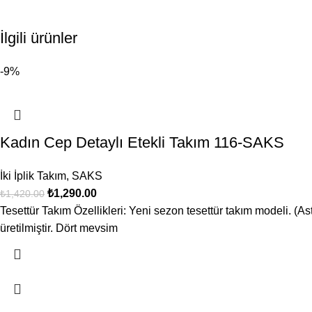
İlgili ürünler
-9%
Kadın Cep Detaylı Etekli Takım 116-SAKS
İki İplik Takım
,
SAKS
₺
1,290.00
₺
1,420.00
Tesettür Takım Özellikleri: Yeni sezon tesettür takım modeli. (Ast
üretilmiştir. Dört mevsim