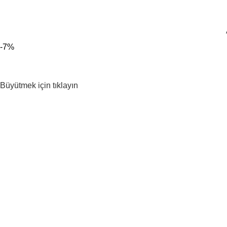
300 TL ÜZERİ KARGO BEDAVA!
-7%
Büyütmek için tıklayın