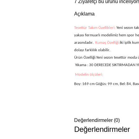
7
Ziyaretçi bu ürünü inceliyor!
Açıklama
Tesettür Takım Özellikleri:
Yeni sezon tak
yakası fermuarlı modelimiz
hem spor hem
arasındadır.
Kumaş Özelliği:
İki iplik
kuma
dolayı farklılık olabilir.
Ürün Özelliği:
Yeni sezon tesettür moda
Yıkama :
30 DERECEDE SIKTIRMADAN Y
Modelin ölçüleri;
Boy: 169 cm Göğüs: 99 cm, Bel: 84, Bas
Değerlendirmeler (0)
Değerlendirmeler