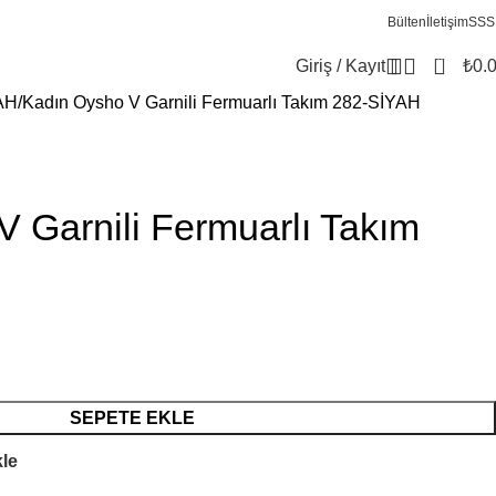
Bülten
İletişim
SSS
0
Giriş / Kayıt
₺
0.
AH
Kadın Oysho V Garnili Fermuarlı Takım 282-SİYAH
 Garnili Fermuarlı Takım
SEPETE EKLE
kle