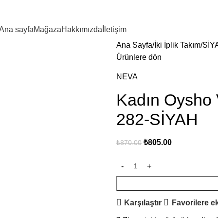
Ana sayfa
Mağaza
Hakkımızda
İletişim
Ana Sayfa
İki İplik Takım
SİY
Ürünlere dön
NEVA
Kadın Oysho V
282-SİYAH
₺
805.00
₺
870.00
Karşılaştır
Favorilere e