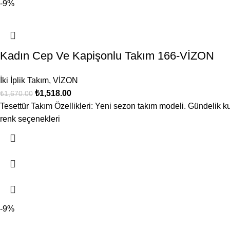
-9%
Kadın Cep Ve Kapişonlu Takım 166-VİZON
İki İplik Takım
,
VİZON
₺
1,518.00
₺
1,670.00
Tesettür Takım Özellikleri: Yeni sezon takım modeli. Gündelik ku
renk seçenekleri
-9%