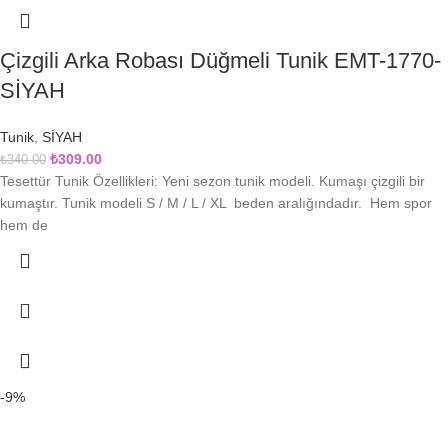
Çizgili Arka Robası Düğmeli Tunik EMT-1770-
SİYAH
Daha sonraki yorumlarımda kullanılması için adım, e-posta adresim ve
site adresim bu tarayıcıya kaydedilsin.
Tunik
,
SİYAH
₺
309.00
₺
340.00
Tesettür Tunik Özellikleri: Yeni sezon tunik modeli. Kumaşı çizgili bir
kumaştır. Tunik modeli S / M / L / XL beden aralığındadır. Hem spor
hem de
-9%