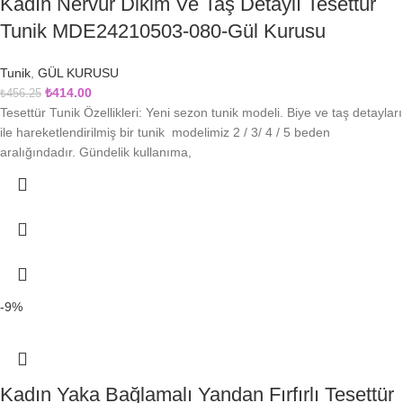
Kadın Nervür Dikim Ve Taş Detaylı Tesettür
Tunik MDE24210503-080-Gül Kurusu
Tunik
,
GÜL KURUSU
₺
414.00
₺
456.25
Tesettür Tunik Özellikleri: Yeni sezon tunik modeli. Biye ve taş detayları
ile hareketlendirilmiş bir tunik modelimiz 2 / 3/ 4 / 5 beden
aralığındadır. Gündelik kullanıma,
-9%
Kadın Yaka Bağlamalı Yandan Fırfırlı Tesettür