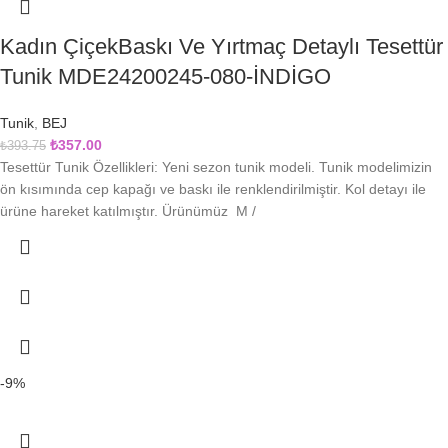
Kadın ÇiçekBaskı Ve Yırtmaç Detaylı Tesettür
Tunik MDE24200245-080-İNDİGO
Tunik
,
BEJ
₺
357.00
₺
393.75
Tesettür Tunik Özellikleri: Yeni sezon tunik modeli. Tunik modelimizin
ön kısımında cep kapağı ve baskı ile renklendirilmiştir. Kol detayı ile
ürüne hareket katılmıştır. Ürünümüz M /
-9%