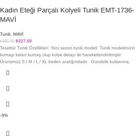
Kadın Eteği Parçalı Kolyeli Tunik EMT-1736-
MAVİ
Tunik
,
MAVİ
₺
327.00
₺
360.00
Tesettür Tunik Özellikleri: Yeni sezon tunik modeli. Tunik modelimizin
kumaşı keten kumaş olup kolye detayı ile hareketlendirilmiştir.
Ürünümüz S / M / L / XL beden aralığındadır. Gündelik kullanıma,
-9%