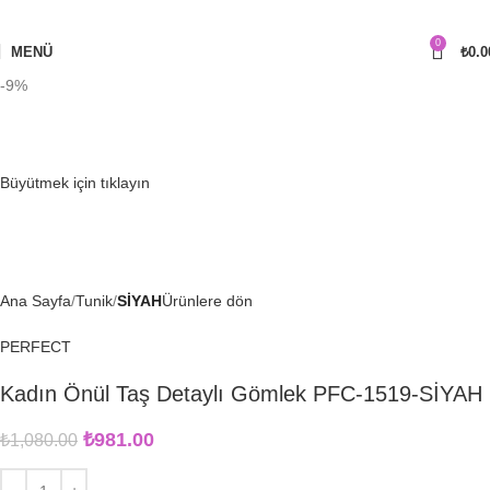
0
MENÜ
₺
0.0
-9%
Büyütmek için tıklayın
Ana Sayfa
Tunik
SİYAH
Ürünlere dön
PERFECT
Kadın Önül Taş Detaylı Gömlek PFC-1519-SİYAH
₺
981.00
₺
1,080.00