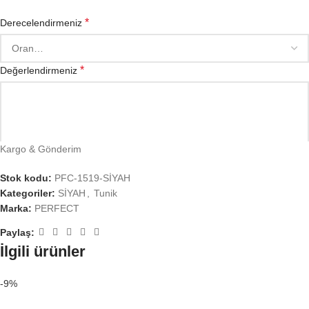
*
Derecelendirmeniz
*
Değerlendirmeniz
Kargo & Gönderim
Stok kodu:
PFC-1519-SİYAH
Kategoriler:
SİYAH
,
Tunik
Marka:
PERFECT
Paylaş:
*
İsim
İlgili ürünler
-9%
*
E-posta