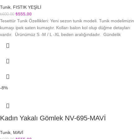
Tunik
,
FISTIK YEŞİLİ
₺
555.00
₺
600.00
Tesettür Tunik Özellikleri: Yeni sezon tunik modeli. Tunik modelimizin
kumaşı ipek saten kumaştır. Kolları balon kol olup düğme detayları
vardır. Ürünümüz S -M / L -XL beden aralığındadır. Gündelik
-8%
Kadın Yakalı Gömlek NV-695-MAVİ
Tunik
,
MAVİ