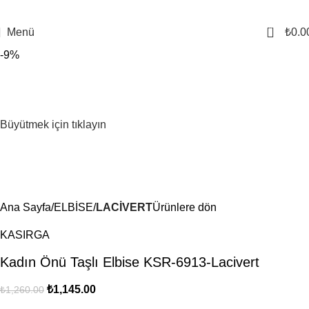
0
Menü
₺
0.0
-9%
Büyütmek için tıklayın
Ana Sayfa
ELBİSE
LACİVERT
Ürünlere dön
KASIRGA
Kadın Önü Taşlı Elbise KSR-6913-Lacivert
₺
1,145.00
₺
1,260.00