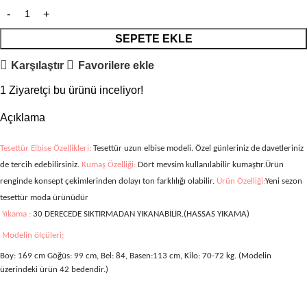
SEPETE EKLE
Karşılaştır
Favorilere ekle
1
Ziyaretçi bu ürünü inceliyor!
Açıklama
Tesettür Elbise Özellikleri:
Tesettür uzun elbise modeli. Özel günleriniz de davetleriniz
de tercih edebilirsiniz.
Kumaş Özelliği:
Dört mevsim kullanılabilir kumaştır.Ürün
renginde konsept çekimlerinden dolayı ton farklılığı olabilir.
Ürün Özelliği:
Yeni sezon
tesettür moda ürünüdür
Yıkama :
30 DERECEDE SIKTIRMADAN YIKANABİLİR.(HASSAS YIKAMA)
Modelin ölçüleri;
Boy: 169 cm Göğüs: 99 cm, Bel: 84, Basen:113 cm, Kilo: 70-72 kg. (Modelin
üzerindeki ürün 42 bedendir.)