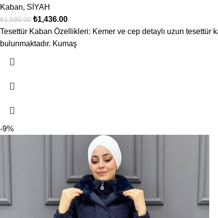
Kaban
,
SİYAH
₺
1,436.00
₺
1,580.00
Tesettür Kaban Özellikleri: Kemer ve cep detaylı uzun tesettür
bulunmaktadır. Kumaş
-9%