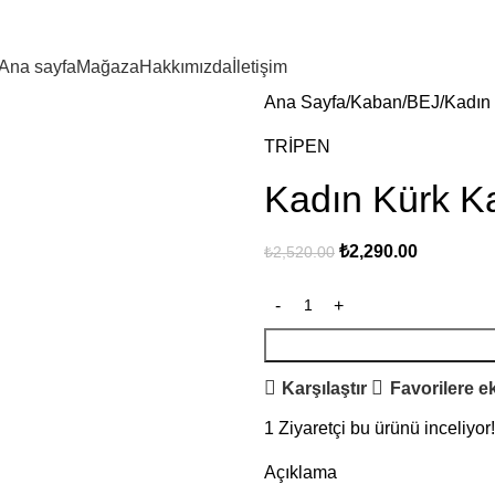
Ana sayfa
Mağaza
Hakkımızda
İletişim
Ana Sayfa
Kaban
BEJ
Kadın
TRİPEN
Kadın Kürk K
₺
2,290.00
₺
2,520.00
Karşılaştır
Favorilere e
1
Ziyaretçi bu ürünü inceliyor!
Açıklama