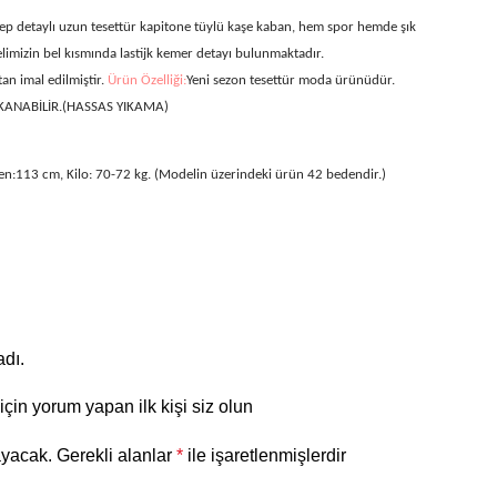
p detaylı uzun tesettür kapitone tüylü kaşe kaban, hem spor hemde şık
limizin bel kısmında lastijk kemer detayı bulunmaktadır.
an imal edilmiştir.
Ürün Özelliği:
Yeni sezon tesettür moda ürünüdür.
KANABİLİR.(HASSAS YIKAMA)
en:113 cm, Kilo: 70-72 kg. (Modelin üzerindeki ürün 42 bedendir.)
dı.
in yorum yapan ilk kişi siz olun
ayacak.
Gerekli alanlar
*
ile işaretlenmişlerdir