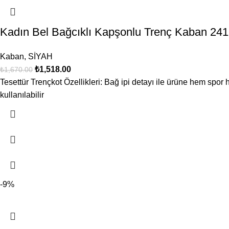
Kadın Bel Bağcıklı Kapşonlu Trenç Kaban 24
Kaban
,
SİYAH
₺
1,518.00
₺
1,670.00
Tesettür Trençkot Özellikleri: Bağ ipi detayı ile ürüne hem spor
kullanılabilir
-9%