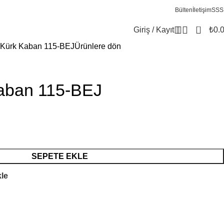
Bülten
İletişim
SSS
0
Giriş / Kayıt
₺
0.
 Kürk Kaban 115-BEJ
Ürünlere dön
aban 115-BEJ
SEPETE EKLE
kle