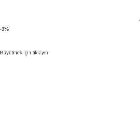
300 TL ÜZERİ KARGO BEDAVA!
-9%
Büyütmek için tıklayın