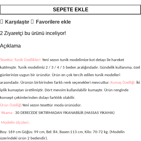
SEPETE EKLE
Karşılaştır
Favorilere ekle
2
Ziyaretçi bu ürünü inceliyor!
Açıklama
Tesettür Tunik Özellikleri:
Yeni sezon tunik modelimize kot detayı ile hareket
katılmıştır. Tunik modelimiz 2 / 3 / 4 / 5
beden aralığındadır. Gündelik kullanıma, özel
günlerinize uygun bir üründür. Ürün en çok tercih edilen tunik modelleri
arasındadır. Ürünün birbirinden farklı renk seçenekleri mevcuttur.
Kumaş Özelliği:
İki
iplik kumaştan üretilmiştir.
Dört mevsim kullanılabilir kumaştır. Ürün renginde
konsept çekimlerinden dolayı farklılık olabilir.
Ürün Özelliği:
Yeni sezon tesettür moda ürünüdür.
Yıkama :
30 DERECEDE SIKTIRMADAN YIKANABİLİR.(HASSAS YIKAMA)
Modelin ölçüleri;
Boy: 169 cm Göğüs: 99 cm, Bel: 84, Basen:113 cm, Kilo: 70-72 kg. (Modelin
üzerindeki ürün 2 bedendir).