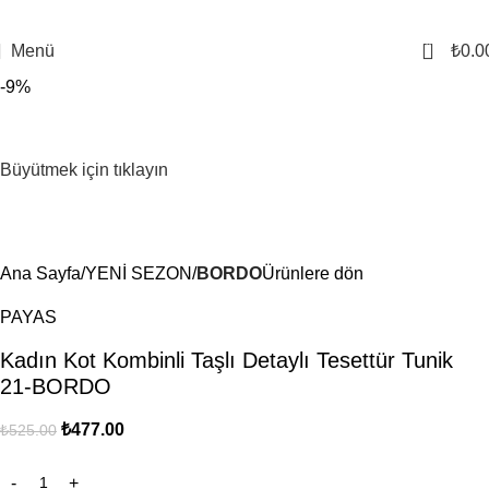
0
Menü
₺
0.0
-9%
Büyütmek için tıklayın
Ana Sayfa
YENİ SEZON
BORDO
Ürünlere dön
PAYAS
Kadın Kot Kombinli Taşlı Detaylı Tesettür Tunik
21-BORDO
₺
477.00
₺
525.00