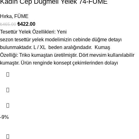
Kadın Cep Düğmeli Yelek 74-FÜME
Hırka
,
FÜME
₺
422.00
₺
465.00
Tesettür Yelek Özellikleri: Yeni
sezon tesettür yelek modelimizin cebinde düğme detayı
bulunmaktadır. L / XL beden aralığındadır. Kumaş
Özelliği: Triko kumaştan üretilmiştir. Dört mevsim kullanılabilir
kumaştır. Ürün renginde konsept çekimlerinden dolayı
-9%