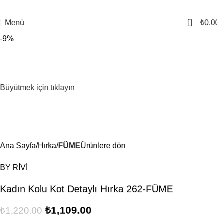
0
Menü
₺
0.0
-9%
Büyütmek için tıklayın
Ana Sayfa
Hırka
FÜME
Ürünlere dön
BY RİVİ
Kadın Kolu Kot Detaylı Hırka 262-FÜME
₺
1,109.00
₺
1,220.00