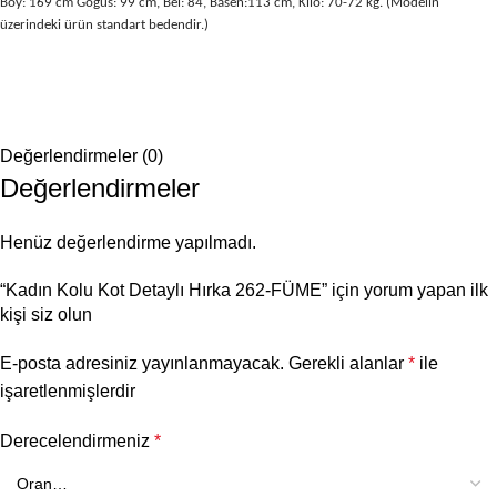
Boy: 169 cm Göğüs: 99 cm, Bel: 84, Basen:113 cm, Kilo: 70-72 kg. (Modelin
üzerindeki ürün standart bedendir.)
Değerlendirmeler (0)
Değerlendirmeler
Henüz değerlendirme yapılmadı.
“Kadın Kolu Kot Detaylı Hırka 262-FÜME” için yorum yapan ilk
kişi siz olun
E-posta adresiniz yayınlanmayacak.
Gerekli alanlar
*
ile
işaretlenmişlerdir
Derecelendirmeniz
*