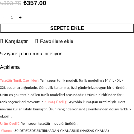
₺
357.00
₺
393.75
SEPETE EKLE
Karşılaştır
Favorilere ekle
5
Ziyaretçi bu ürünü inceliyor!
Açıklama
Tesettür Tunik Özellikleri:
Yeni sezon tunik modeli. Tunik modelimiz M / L / XL /
XXL
beden aralığındadır. Gündelik kullanıma, özel günlerinize uygun bir üründür.
Ürün en çok tercih edilen tunik modelleri arasındadır. Ürünün birbirinden farklı
renk seçenekleri mevcuttur.
Kumaş Özelliği:
Ayrobin kumaştan üretilmiştir.
Dört
mevsim kullanılabilir kumaştır. Ürün renginde konsept çekimlerinden dolayı farklılık
olabilir.
Ürün Özelliği:
Yeni sezon tesettür moda ürünüdür.
Yıkama :
30 DERECEDE SIKTIRMADAN YIKANABİLİR.(HASSAS YIKAMA)