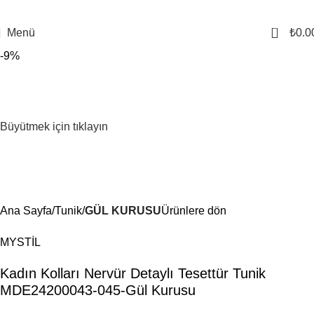
0
Menü
₺
0.0
-9%
Büyütmek için tıklayın
Ana Sayfa
Tunik
GÜL KURUSU
Ürünlere dön
MYSTİL
Kadın Kolları Nervür Detaylı Tesettür Tunik
MDE24200043-045-Gül Kurusu