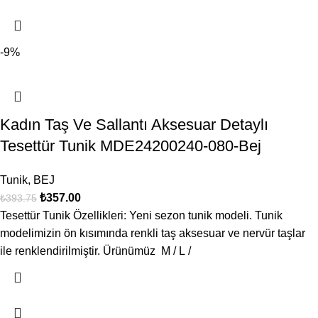
-9%
Kadın Taş Ve Sallantı Aksesuar Detaylı
Tesettür Tunik MDE24200240-080-Bej
Tunik
,
BEJ
₺
357.00
₺
393.75
Tesettür Tunik Özellikleri: Yeni sezon tunik modeli. Tunik
modelimizin ön kısımında renkli taş aksesuar ve nervür taşlar
ile renklendirilmiştir. Ürünümüz M / L /