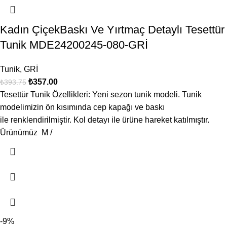
Kadın ÇiçekBaskı Ve Yırtmaç Detaylı Tesettür
Tunik MDE24200245-080-GRİ
Tunik
,
GRİ
₺
357.00
₺
393.75
Tesettür Tunik Özellikleri: Yeni sezon tunik modeli. Tunik
modelimizin ön kısımında cep kapağı ve baskı
ile renklendirilmiştir. Kol detayı ile ürüne hareket katılmıştır.
Ürünümüz M /
-9%