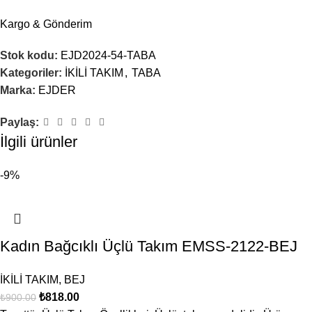
Kargo & Gönderim
Stok kodu:
EJD2024-54-TABA
Kategoriler:
İKİLİ TAKIM
,
TABA
Marka:
EJDER
Paylaş:
İsim
*
İlgili ürünler
-9%
E-posta
*
Kadın Bağcıklı Üçlü Takım EMSS-2122-BEJ
Daha sonraki yorumlarımda kullanılması için adım, e-posta
İKİLİ TAKIM
,
BEJ
adresim ve site adresim bu tarayıcıya kaydedilsin.
₺
818.00
₺
900.00