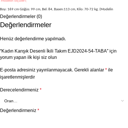
Modelin ölçüleri;
Boy: 169 cm Göğüs: 99 cm, Bel: 84, Basen:113 cm, Kilo: 70-72 kg. (Modelin
üzerindeki ürün 2 bedendir).
Değerlendirmeler (0)
Değerlendirmeler
Henüz değerlendirme yapılmadı.
“Kadın Karışık Desenli İkili Takım EJD2024-54-TABA” için
yorum yapan ilk kişi siz olun
E-posta adresiniz yayınlanmayacak.
Gerekli alanlar
*
ile
işaretlenmişlerdir
Derecelendirmeniz
*
Değerlendirmeniz
*