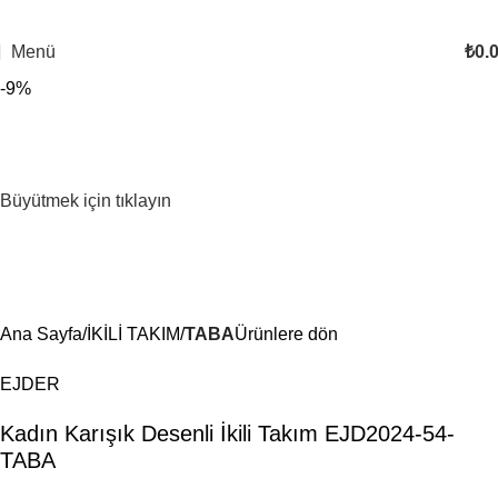
Menü
₺
0.
-9%
Büyütmek için tıklayın
Ana Sayfa
İKİLİ TAKIM
TABA
Ürünlere dön
EJDER
Kadın Karışık Desenli İkili Takım EJD2024-54-
TABA