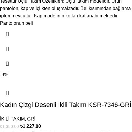
Tesettür Üçlü Takım Özellikleri: Üçlü takım modelidir. Ürün
pantolon, kap ve içlikten oluşmaktadır. Bel kısımından bağlama
ipleri mevcuttur. Kap modelinin kolları katlanabilmektedir.
Pantolonun beli
-9%
Kadın Çizgi Desenli İkili Takım KSR-7346-GRİ
İKİLİ TAKIM
,
GRİ
₺
1,227.00
₺
1,350.00