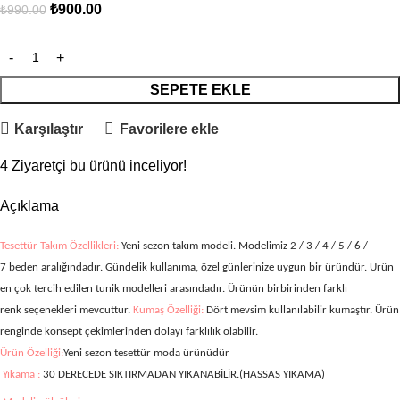
₺
900.00
₺
990.00
SEPETE EKLE
Karşılaştır
Favorilere ekle
4
Ziyaretçi bu ürünü inceliyor!
Açıklama
Tesettür Takım Özellikleri:
Yeni sezon takım modeli. Modelimiz 2 / 3 / 4 / 5 / 6 /
7
beden aralığındadır. Gündelik kullanıma, özel günlerinize uygun bir üründür. Ürün
en çok tercih edilen tunik modelleri arasındadır. Ürünün birbirinden farklı
renk seçenekleri mevcuttur.
Kumaş Özelliği:
Dört mevsim kullanılabilir kumaştır. Ürün
renginde konsept çekimlerinden dolayı farklılık olabilir.
Ürün Özelliği:
Yeni sezon tesettür moda ürünüdür
Yıkama :
30 DERECEDE SIKTIRMADAN YIKANABİLİR.(HASSAS YIKAMA)