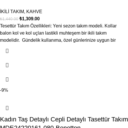
İKİLİ TAKIM
,
KAHVE
₺
1,309.00
₺
1,440.00
Tesettür Takım Özellikleri: Yeni sezon takım modeli. Kollar
balon kol ve kol uçları lastikli muhteşem bir ikili takım
modelidir. Gündelik kullanıma, özel günlerinize uygun bir
-9%
Kadın Taş Detaylı Cepli Detaylı Tasettür Takım
MDE24220161-080-Benetton