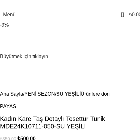
0
Menü
₺
0.0
-9%
Büyütmek için tıklayın
Ana Sayfa
YENİ SEZON
SU YEŞİLİ
Ürünlere dön
PAYAS
Kadın Kare Taş Detaylı Tesettür Tunik
MDE24K10711-050-SU YEŞİLİ
₺
500.00
₺
550.00