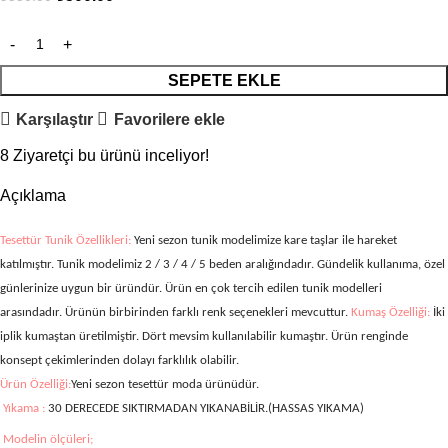
SEPETE EKLE
Karşılaştır
Favorilere ekle
8
Ziyaretçi bu ürünü inceliyor!
Açıklama
Tesettür Tunik Özellikleri:
Yeni sezon tunik modelimize kare taşlar ile hareket
katılmıştır. Tunik modelimiz 2 / 3 / 4 / 5
beden aralığındadır. Gündelik kullanıma, özel
günlerinize uygun bir üründür. Ürün en çok tercih edilen tunik modelleri
arasındadır. Ürünün birbirinden farklı renk seçenekleri mevcuttur.
Kumaş Özelliği:
İki
iplik kumaştan üretilmiştir.
Dört mevsim kullanılabilir kumaştır. Ürün renginde
konsept çekimlerinden dolayı farklılık olabilir.
Ürün Özelliği:
Yeni sezon tesettür moda ürünüdür.
Yıkama :
30 DERECEDE SIKTIRMADAN YIKANABİLİR.(HASSAS YIKAMA)
Modelin ölçüleri;