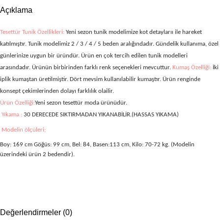
Açıklama
Tesettür Tunik Özellikleri:
Yeni sezon tunik modelimize kot detaylarıı ile hareket
katılmıştır. Tunik modelimiz 2 / 3 / 4 / 5
beden aralığındadır. Gündelik kullanıma, özel
günlerinize uygun bir üründür. Ürün en çok tercih edilen tunik modelleri
arasındadır. Ürünün birbirinden farklı renk seçenekleri mevcuttur.
Kumaş Özelliği:
İki
iplik kumaştan üretilmiştir.
Dört mevsim kullanılabilir kumaştır. Ürün renginde
konsept çekimlerinden dolayı farklılık olailir.
Ürün Özelliği:
Yeni sezon tesettür moda ürünüdür.
Yıkama :
30 DERECEDE SIKTIRMADAN YIKANABİLİR.(HASSAS YIKAMA)
Modelin ölçüleri;
Boy: 169 cm Göğüs: 99 cm, Bel: 84, Basen:113 cm, Kilo: 70-72 kg. (Modelin
üzerindeki ürün 2 bedendir).
Değerlendirmeler (0)