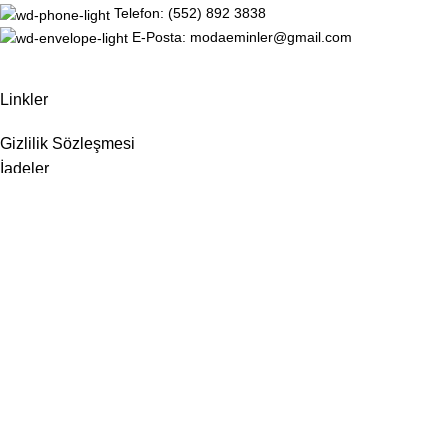
Telefon: (552) 892 3838
E-Posta: modaeminler@gmail.com
Linkler
Gizlilik Sözleşmesi
İadeler
Site Haritası
Hakkımızda
İletişim
Sosyal Medya
Instagram
Facebook
ModaEminler
için
ViVSoft
tarafından geliştirilmiştir.