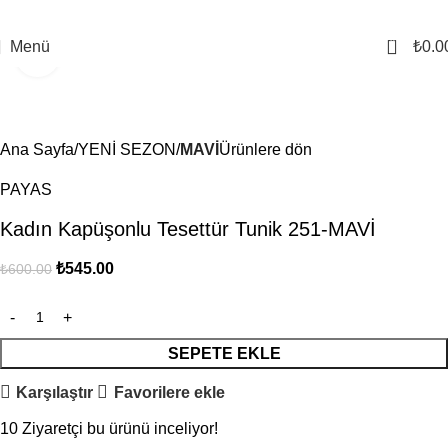
0
Menü
₺
0.0
Büyütmek için tıklayın
-9%
Ana Sayfa
YENİ SEZON
MAVİ
Ürünlere dön
PAYAS
Kadın Kapüşonlu Tesettür Tunik 251-MAVİ
₺
545.00
₺
600.00
SEPETE EKLE
Karşılaştır
Favorilere ekle
10
Ziyaretçi bu ürünü inceliyor!