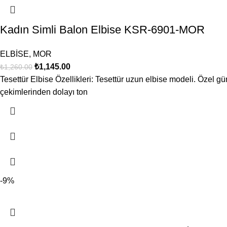
Kadın Simli Balon Elbise KSR-6901-MOR
ELBİSE
,
MOR
₺
1,145.00
₺
1,260.00
Tesettür Elbise Özellikleri: Tesettür uzun elbise modeli. Özel gü
çekimlerinden dolayı ton
-9%