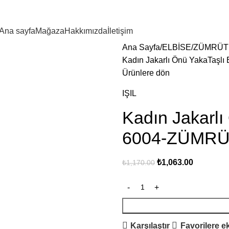
Ana sayfa
Mağaza
Hakkımızda
İletişim
Ana Sayfa
ELBİSE
ZÜMRÜT 
Kadın Jakarlı Önü YakaTaşl
Ürünlere dön
IŞIL
Kadın Jakarlı
6004-ZÜMRÜ
₺
1,063.00
₺
1,170.00
Karşılaştır
Favorilere e