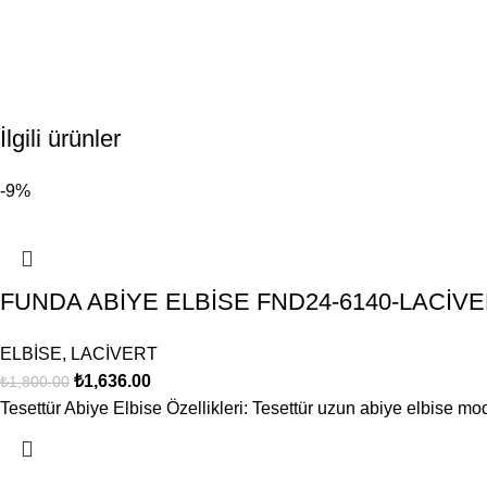
İlgili ürünler
-9%
FUNDA ABİYE ELBİSE FND24-6140-LACİV
ELBİSE
,
LACİVERT
₺
1,636.00
₺
1,800.00
Tesettür Abiye Elbise Özellikleri: Tesettür uzun abiye elbise mod