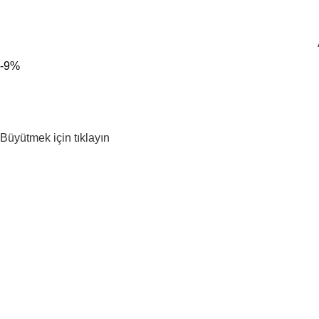
300 TL ÜZERİ KARGO BEDAVA!
-9%
Büyütmek için tıklayın