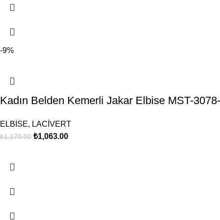
-9%
Kadın Belden Kemerli Jakar Elbise MST-307
ELBİSE
,
LACİVERT
₺
1,063.00
₺
1,170.00