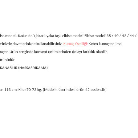
ise modeli. Kadın önü jakarlı yaka taşlı elbise modeli.Elbise modeli 38 / 40 / 42 / 44 /
inizde davetlerinizde kullanabilirsiniz.
Kumaş Özelliği:
Keten kumaştan imal
aştır. Ürün renginde konsept çekimlerinden dolayı farklılık olabilir.
 ürünüdür
IKANABİLİR.(HASSAS YIKAMA)
en:113 cm, Kilo: 70-72 kg. (Modelin üzerindeki ürün 42 bedendir)