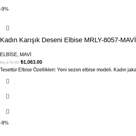
-9%
Kadın Karışık Deseni Elbise MRLY-8057-MAVİ
ELBİSE
,
MAVİ
₺
1,063.00
₺
1,170.00
Tesettür Elbise Özellikleri: Yeni sezon elbise modeli. Kadın jak
-9%