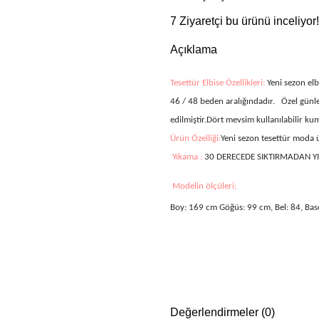
7
Ziyaretçi bu ürünü inceliyor!
Açıklama
Tesettür Elbise Özellikleri:
Yeni sezon elb
46 / 48 beden aralığındadır. Özel günler
edilmiştir.Dört mevsim kullanılabilir kum
Ürün Özelliği:
Yeni sezon tesettür moda
Yıkama :
30 DERECEDE SIKTIRMADAN Y
Modelin ölçüleri;
Boy: 169 cm Göğüs: 99 cm, Bel: 84, Bas
Değerlendirmeler (0)