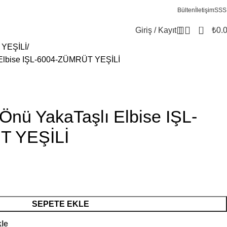
Bülten
İletişim
SSS
0
Giriş / Kayıt
₺
0.
YEŞİLİ
ı Elbise IŞL-6004-ZÜMRÜT YEŞİLİ
 Önü YakaTaşlı Elbise IŞL-
T YEŞİLİ
SEPETE EKLE
kle